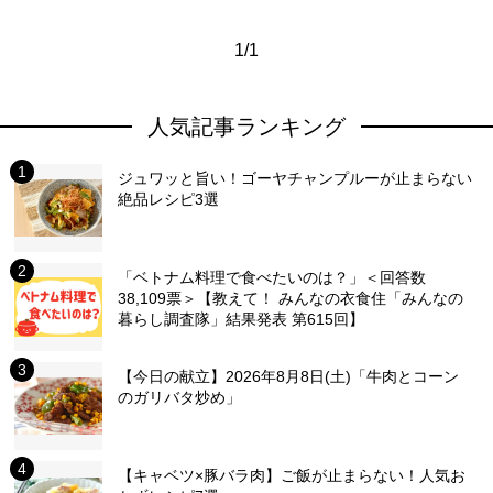
1/1
人気記事ランキング
ジュワッと旨い！ゴーヤチャンプルーが止まらない
絶品レシピ3選
「ベトナム料理で食べたいのは？」＜回答数
38,109票＞【教えて！ みんなの衣食住「みんなの
暮らし調査隊」結果発表 第615回】
【今日の献立】2026年8月8日(土)「牛肉とコーン
のガリバタ炒め」
【キャベツ×豚バラ肉】ご飯が止まらない！人気お