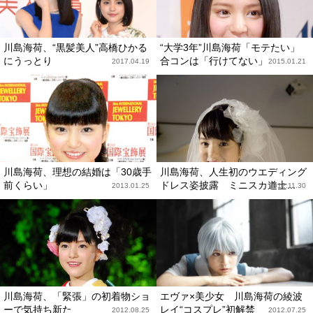
川島海荷、“黒髪美人”高橋ひかる
“大学3年”川島海荷「モテたい」
にうっとり
合コンは「行けてない」
2017.04.19
2015.01.21
川島海荷、理想の結婚は「30歳手
川島海荷、人生初のウエディング
前くらい」
ドレス姿披露 ミニスカ道士...
2013.01.25
2012.11.30
川島海荷、「緊張」の初着物ショ
エヴァ×美少女 川島海荷の綾波
ーで気持ち新た
レイ“コスプレ”初解禁
2012.08.25
2012.07.25