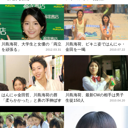
川島海荷、大学生と女優の「両立
川島海荷、ビキニ姿ではんにゃ・
を頑張る」
金田を一喝
2012.03.31
2010.07.22
はんにゃ金田哲、川島海荷の唇
川島海荷、最新CMの相手は男子
「柔らかかった」と鼻の下伸ばす
生徒150人
2010.07.04
2010.04.20