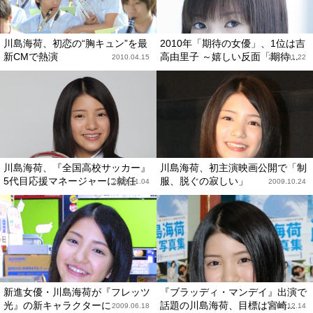
川島海荷、初恋の“胸キュン”を最
2010年「期待の女優」、1位は吉
新CMで熱演
高由里子 ～嬉しい反面「期待...
2010.04.15
2010.01.22
川島海荷、『全国高校サッカー』
川島海荷、初主演映画公開で「制
5代目応援マネージャーに就任
服、脱ぐの寂しい」
2009.11.04
2009.10.24
新進女優・川島海荷が『フレッツ
『ブラッディ・マンデイ』出演で
光』の新キャラクターに
話題の川島海荷、目標は宮崎...
2009.06.18
2008.12.14