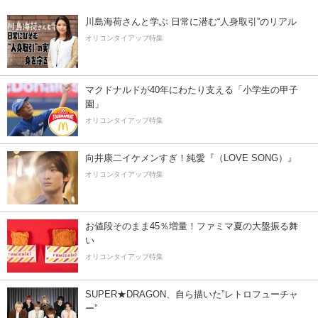
川島海荷さんと学ぶ 日常に潜む“人身取引”のリアル
オリコンタイアップ特集
マクドナルドが40年にわたり支える「小学生の甲子
園」
オリコンタイアップ特集
向井康二イケメンすぎ！純愛『（LOVE SONG）』
オリコンタイアップ特集
お値段そのまま45％増量！ファミマ夏の大盤振る舞
い
オリコンタイアップ特集
SUPER★DRAGON、自ら描いた”レトロフューチャ
ー”