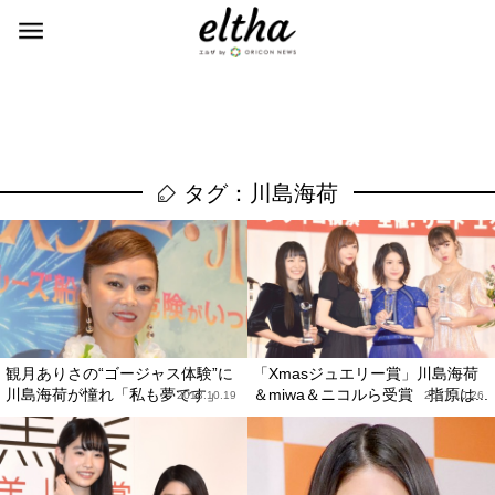
タグ：川島海荷
観月ありさの“ゴージャス体験”に
「Xmasジュエリー賞」川島海荷
川島海荷が憧れ「私も夢です」
＆miwa＆ニコルら受賞 指原は...
2018.10.19
2017.10.26