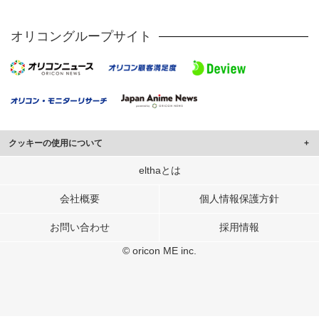
オリコングループサイト
クッキーの使用について
このサイトでは Cookie を使用して、ユーザーに合わせたコンテンツや広告の
elthaとは
表示、ソーシャル メディア機能の提供、広告の表示回数やクリック数の測定を
行っています。
会社概要
個人情報保護方針
また、ユーザーによるサイトの利用状況についても情報を収集し、ソーシャル
お問い合わせ
採用情報
メディアや広告配信、データ解析の各パートナーに提供しています。
各パートナーは、この情報とユーザーが各パートナーに提供した他の情報や、
© oricon ME inc.
ユーザーが各パートナーのサービスを使用したときに収集した他の情報を組み
合わせて使用することがあります。