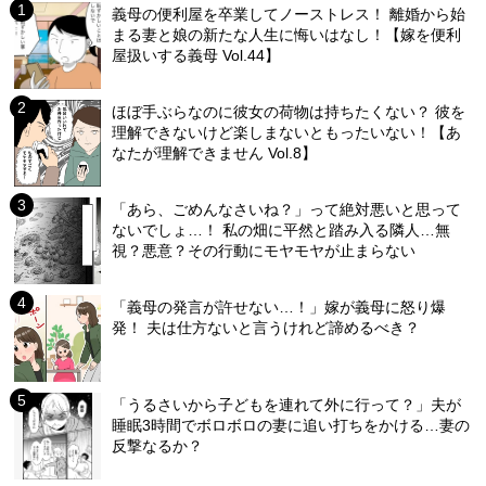
義母の便利屋を卒業してノーストレス！ 離婚から始
まる妻と娘の新たな人生に悔いはなし！【嫁を便利
屋扱いする義母 Vol.44】
ほぼ手ぶらなのに彼女の荷物は持ちたくない？ 彼を
理解できないけど楽しまないともったいない！【あ
なたが理解できません Vol.8】
「あら、ごめんなさいね？」って絶対悪いと思って
ないでしょ…！ 私の畑に平然と踏み入る隣人…無
視？悪意？その行動にモヤモヤが止まらない
「義母の発言が許せない…！」嫁が義母に怒り爆
発！ 夫は仕方ないと言うけれど諦めるべき？
「うるさいから子どもを連れて外に行って？」夫が
睡眠3時間でボロボロの妻に追い打ちをかける…妻の
反撃なるか？