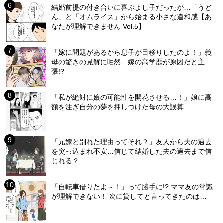
結婚前提の付き合いに喜ぶよし子だったが…「うど
ん」と「オムライス」から始まる小さな違和感【あ
なたが理解できません Vol.5】
「嫁に問題があるから息子が目移りしたのよ！」義
母の驚きの見解に唖然…嫁の高学歴が原因だと主
張!?
「私が絶対に娘の可能性を開花させる…！」娘に高
額を注ぎ自分の夢を押しつけた母の大誤算
「元嫁と別れた理由ってそれ？」友人から夫の過去
を突っ込まれ不安…信じて結婚した夫の過去まで信
じれる？
「自転車借りたよ～！」って勝手に!? ママ友の常識
が理解できない！ 次に貸してと言ってきたのは…