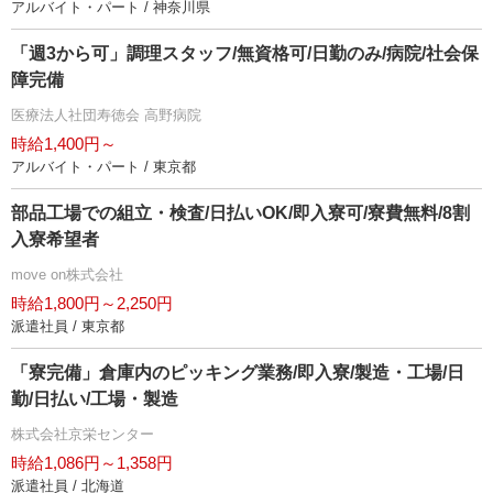
アルバイト・パート / 神奈川県
「週3から可」調理スタッフ/無資格可/日勤のみ/病院/社会保
障完備
医療法人社団寿徳会 高野病院
時給1,400円～
アルバイト・パート / 東京都
部品工場での組立・検査/日払いOK/即入寮可/寮費無料/8割
入寮希望者
move on株式会社
時給1,800円～2,250円
派遣社員 / 東京都
「寮完備」倉庫内のピッキング業務/即入寮/製造・工場/日
勤/日払い/工場・製造
株式会社京栄センター
時給1,086円～1,358円
派遣社員 / 北海道