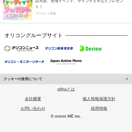
試写会、登壇イベント、サインチェキなどプレゼン
ト！
プレゼント特集
オリコングループサイト
クッキーの使用について
このサイトでは Cookie を使用して、ユーザーに合わせたコンテンツや広告の
elthaとは
表示、ソーシャル メディア機能の提供、広告の表示回数やクリック数の測定を
会社概要
個人情報保護方針
行っています。
また、ユーザーによるサイトの利用状況についても情報を収集し、ソーシャル
お問い合わせ
採用情報
メディアや広告配信、データ解析の各パートナーに提供しています。
各パートナーは、この情報とユーザーが各パートナーに提供した他の情報や、
© oricon ME inc.
ユーザーが各パートナーのサービスを使用したときに収集した他の情報を組み
合わせて使用することがあります。