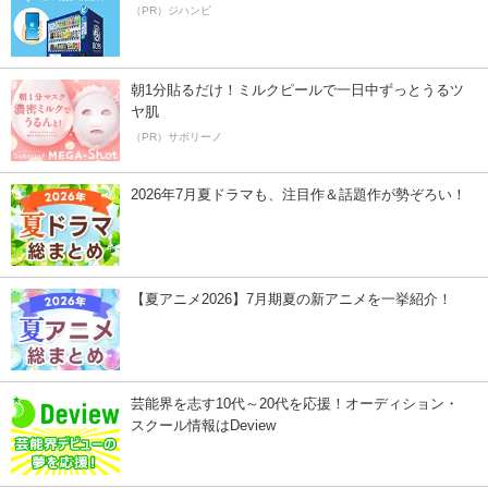
（PR）ジハンピ
朝1分貼るだけ！ミルクピールで一日中ずっとうるツ
ヤ肌
（PR）サボリーノ
2026年7月夏ドラマも、注目作＆話題作が勢ぞろい！
【夏アニメ2026】7月期夏の新アニメを一挙紹介！
芸能界を志す10代～20代を応援！オーディション・
スクール情報はDeview