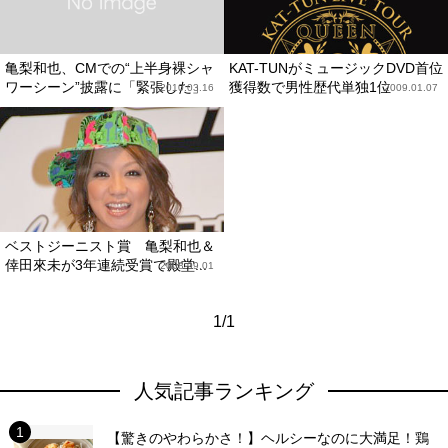
亀梨和也、CMでの“上半身裸シャ
KAT-TUNがミュージックDVD首位
ワーシーン”披露に「緊張した」
獲得数で男性歴代単独1位
2010.03.16
2009.01.07
ベストジーニスト賞 亀梨和也＆
倖田來未が3年連続受賞で殿堂...
2008.09.01
1/1
人気記事ランキング
【驚きのやわらかさ！】ヘルシーなのに大満足！鶏