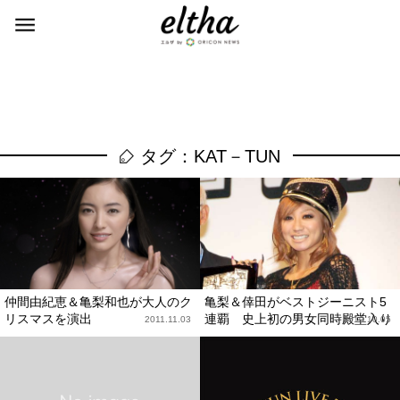
タグ：KAT－TUN
仲間由紀恵＆亀梨和也が大人のク
亀梨＆倖田がベストジーニスト5
リスマスを演出
連覇 史上初の男女同時殿堂入り
2011.11.03
2010.10.05