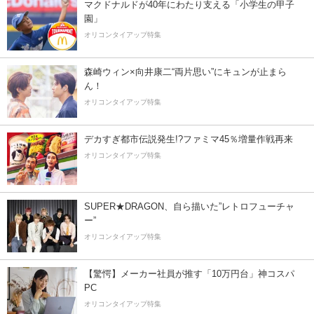
マクドナルドが40年にわたり支える「小学生の甲子
園」
オリコンタイアップ特集
森崎ウィン×向井康二“両片思い”にキュンが止まら
ん！
オリコンタイアップ特集
デカすぎ都市伝説発生!?ファミマ45％増量作戦再来
オリコンタイアップ特集
SUPER★DRAGON、自ら描いた”レトロフューチャ
ー”
オリコンタイアップ特集
【驚愕】メーカー社員が推す「10万円台」神コスパ
PC
オリコンタイアップ特集