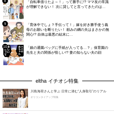
「自転車借りたよ～！」って勝手に!? ママ友の常識
が理解できない！ 次に貸してと言ってきたのは…
「育休中でしょ？手伝って！」嫁を好き勝手使う義
母のお願いを断りたい！ 頼みの綱の夫はまさかの無
関心!? 自体は最悪の結末に…
「娘の通園バッグに手紙が入ってる…？」保育園の
先生と夫の関係が怪しい!? 妻の知らない夫の顔
eltha イチオシ特集
川島海荷さんと学ぶ 日常に潜む“人身取引”のリアル
オリコンタイアップ特集