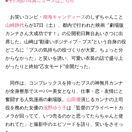
■その他の写真ニュースはこちら
お笑いコンビ・
南海キャンディーズ
のしずちゃんこと
山崎静代
らが17日（土）、都内で行われた映画『劇場版
カンナさん大成功です！』の公開初日舞台あいさつに出
席した。山崎は“勘違いポジティブ・ブス”という自身の役
どころに「ブスの気持ちの役づくりが大変。ちょっと分
からなかった」と笑いを誘い、可愛い衣装の話で盛り上
がったりと終始“乙女モード”全開だった。
同作は、コンプレックスを持ったブスの神無月カンナ
が全身整形でスーパー美女となり、仕事・恋・友情にと
奮闘する人気漫画の劇場版。
山田優
演じるカンナの上司
役を務めた女優の
浅野ゆう子
は「監督のプライベートカ
メラが回ってて、いつ売るのかと思ってたらちゃんと使
われてた」と撮影中のエピソードを語り、笑いをさそっ