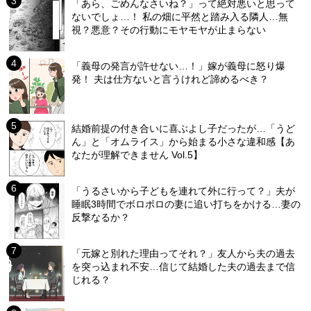
「あら、ごめんなさいね？」って絶対悪いと思って
ないでしょ…！ 私の畑に平然と踏み入る隣人…無
視？悪意？その行動にモヤモヤが止まらない
「義母の発言が許せない…！」嫁が義母に怒り爆
発！ 夫は仕方ないと言うけれど諦めるべき？
結婚前提の付き合いに喜ぶよし子だったが…「うど
ん」と「オムライス」から始まる小さな違和感【あ
なたが理解できません Vol.5】
「うるさいから子どもを連れて外に行って？」夫が
睡眠3時間でボロボロの妻に追い打ちをかける…妻の
反撃なるか？
「元嫁と別れた理由ってそれ？」友人から夫の過去
を突っ込まれ不安…信じて結婚した夫の過去まで信
じれる？