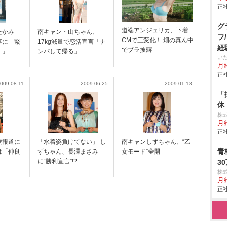
正社
グ
道端アンジェリカ、下着
】たかみ
南キャン・山ちゃん、
フ
CMで三変化！ 畑の真ん中
事に「緊
17kg減量で恋活宣言「ナ
経
でブラ披露
…」
ンパして帰る」
い
月給
正社
009.08.11
2009.06.25
2009.01.18
「
休
株
月
正社
愛報道に
「水着姿負けてない」 し
南キャンしずちゃん、“乙
青
は「仲良
ずちゃん、長澤まさみ
女モード”全開
」
に“勝利宣言”!?
3
株
月給
正社