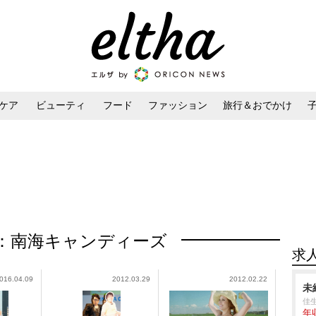
ケア
ビューティ
フード
ファッション
旅行＆おでかけ
ンケア
ダイエット・ボディケア
ヘアスタイル・ヘアアレンジ
：南海キャンディーズ
求
016.04.09
2012.03.29
2012.02.22
未
佳
年