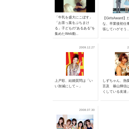
「牛乳を盛大にこぼす」
【GirlsAward
「お茶っ葉をぶちまけ
な、卒業後初仕
る」子どもの“あるある”を
張してハゲそう
集めたWeb動...
2009.12.27
2
上戸彩、結婚質問は「い
しずちゃん、熱
い加減にして～」
言及 篠山輝信
くしている友達
2008.07.30