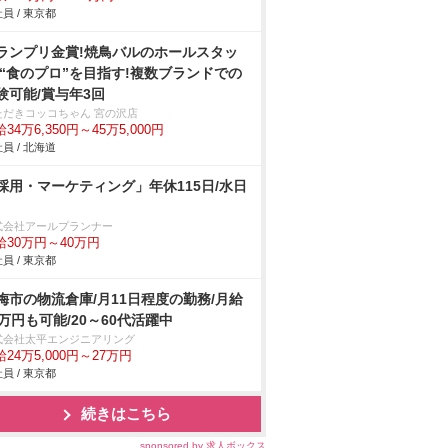
員 / 東京都
ランプリ金賞!焼鳥バルのホールスタッ
/“食のプロ”を目指す!複数ブランドでの
験可能/賞与年3回
ただきコッコちゃん 宮の沢店
34万6,350円～45万5,000円
員 / 北海道
採用・マーケティング」年休115日/水日
式会社アールプランナー
給30万円～40万円
員 / 東京都
梅市の物流倉庫/月11日程度の勤務/月給
0万円も可能/20～60代活躍中
式会社太平エンジニアリング
24万5,000円～27万円
員 / 東京都
続きはこちら
sponsored by 求人ボックス