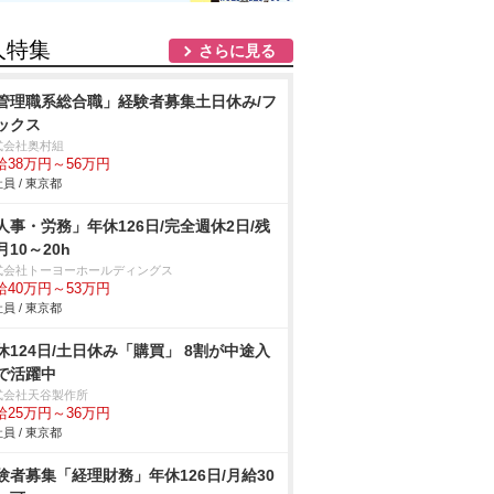
人特集
さらに見る
管理職系総合職」経験者募集土日休み/フ
ックス
式会社奥村組
給38万円～56万円
員 / 東京都
人事・労務」年休126日/完全週休2日/残
月10～20h
式会社トーヨーホールディングス
給40万円～53万円
員 / 東京都
休124日/土日休み「購買」 8割が中途入
で活躍中
式会社天谷製作所
給25万円～36万円
員 / 東京都
験者募集「経理財務」年休126日/月給30