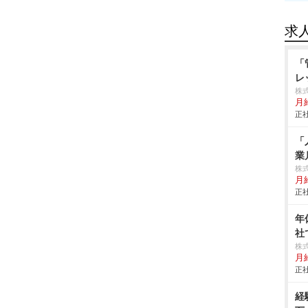
求
「
レ
株
月
正社
「
業
株
月
正社
年
社
株
月
正社
経