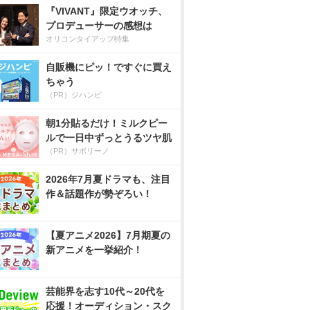
『VIVANT』限定ウオッチ、
プロデューサーの感想は
オリコンタイアップ特集
自販機にピッ！ですぐに買え
ちゃう
（PR）ジハンピ
朝1分貼るだけ！ミルクピー
ルで一日中ずっとうるツヤ肌
（PR）サボリーノ
2026年7月夏ドラマも、注目
作＆話題作が勢ぞろい！
【夏アニメ2026】7月期夏の
新アニメを一挙紹介！
芸能界を志す10代～20代を
応援！オーディション・スク