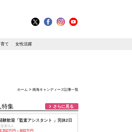
子育て
女性活躍
>
ホーム
南海キャンディーズ記事一覧
人特集
さらに見る
経験歓迎「監査アシスタント 」完休2日
生監査法人
収350万円～800万円