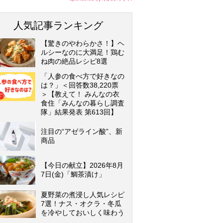
人気記事ランキング
【驚きのやわらかさ！】ヘ
ルシーなのに大満足！鶏む
ね肉の絶品レシピ8選
「人参の食べ方で好きなの
は？」＜回答数38,220票
＞【教えて！ みんなの衣
食住「みんなの暮らし調査
隊」結果発表 第613回】
注目の“アゼライン酸”、新
商品
【今日の献立】2026年8月
7日(金)「鯛茶漬け」
夏野菜の煮浸し人気レシピ
7選！ナス・オクラ・冬瓜
を冷やしておいしく味わう