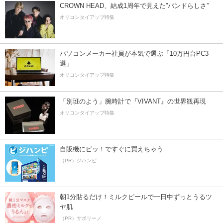
CROWN HEAD、結成1周年で見えた”バンドらしさ”
オリコンタイアップ特集
パソコンメーカー社員が本気で選ぶ「10万円台PC3
選」
オリコンタイアップ特集
「別班のよう」腕時計で『VIVANT』の世界観再現
オリコンタイアップ特集
自販機にピッ！ですぐに買えちゃう
（PR）ジハンピ
朝1分貼るだけ！ミルクピールで一日中ずっとうるツ
ヤ肌
（PR）サボリーノ