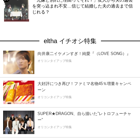
を突っ込まれ不安…信じて結婚した夫の過去まで信
じれる？
eltha イチオシ特集
向井康二イケメンすぎ！純愛『（LOVE SONG）』
オリコンタイアップ特集
大好評につき再び！ファミマ名物45％増量キャンペ
ーン
オリコンタイアップ特集
SUPER★DRAGON、自ら描いた”レトロフューチャ
ー”
オリコンタイアップ特集