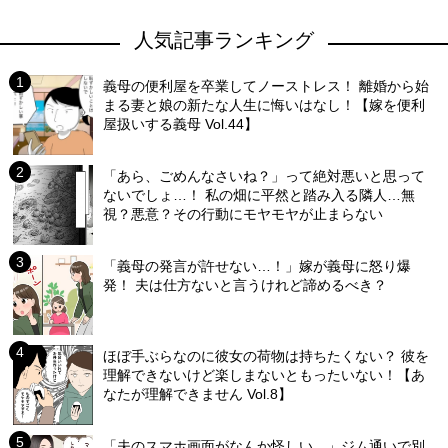
人気記事ランキング
義母の便利屋を卒業してノーストレス！ 離婚から始
まる妻と娘の新たな人生に悔いはなし！【嫁を便利
屋扱いする義母 Vol.44】
「あら、ごめんなさいね？」って絶対悪いと思って
ないでしょ…！ 私の畑に平然と踏み入る隣人…無
視？悪意？その行動にモヤモヤが止まらない
「義母の発言が許せない…！」嫁が義母に怒り爆
発！ 夫は仕方ないと言うけれど諦めるべき？
ほぼ手ぶらなのに彼女の荷物は持ちたくない？ 彼を
理解できないけど楽しまないともったいない！【あ
なたが理解できません Vol.8】
「夫のスマホ画面がなんか怪しい…」ジム通いで別