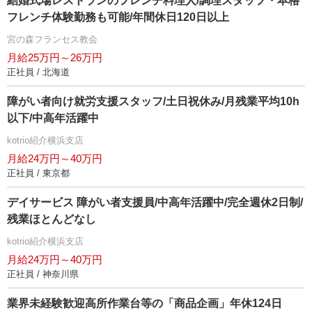
結婚式場レストランのフレンチ料理人/調理スタッフ・本格
フレンチ体験勤務も可能/年間休日120日以上
宮の森フランセス教会
月給25万円～26万円
正社員 / 北海道
障がい者向け就労支援スタッフ/土日祝休み/月残業平均10h
以下/中高年活躍中
kotrio紹介横浜支店
月給24万円～40万円
正社員 / 東京都
デイサービス 障がい者支援員/中高年活躍中/完全週休2日制/
残業ほとんどなし
kotrio紹介横浜支店
月給24万円～40万円
正社員 / 神奈川県
業界未経験歓迎高所作業台等の「商品企画」年休124日