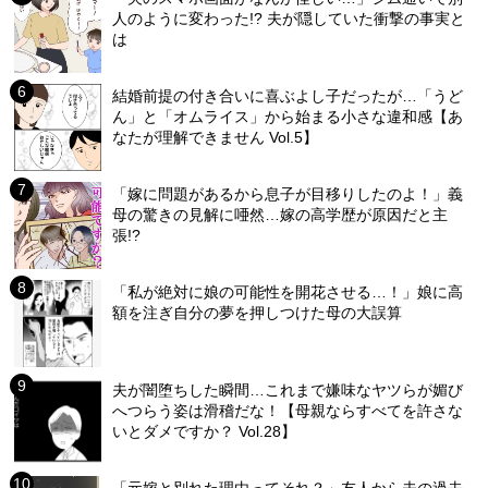
人のように変わった!? 夫が隠していた衝撃の事実と
は
結婚前提の付き合いに喜ぶよし子だったが…「うど
ん」と「オムライス」から始まる小さな違和感【あ
なたが理解できません Vol.5】
「嫁に問題があるから息子が目移りしたのよ！」義
母の驚きの見解に唖然…嫁の高学歴が原因だと主
張!?
「私が絶対に娘の可能性を開花させる…！」娘に高
額を注ぎ自分の夢を押しつけた母の大誤算
夫が闇堕ちした瞬間…これまで嫌味なヤツらが媚び
へつらう姿は滑稽だな！【母親ならすべてを許さな
いとダメですか？ Vol.28】
「元嫁と別れた理由ってそれ？」友人から夫の過去