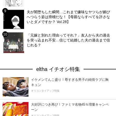
夫が闇堕ちした瞬間…これまで嫌味なヤツらが媚び
へつらう姿は滑稽だな！【母親ならすべてを許さな
いとダメですか？ Vol.28】
「元嫁と別れた理由ってそれ？」友人から夫の過去
を突っ込まれ不安…信じて結婚した夫の過去まで信
じれる？
eltha イチオシ特集
イケメンてんこ盛り！尊すぎる男子の純情ラブに胸
キュン
オリコンタイアップ特集
大好評につき再び！ファミマ名物45％増量キャンペ
ーン
オリコンタイアップ特集