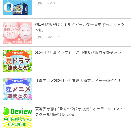
（PR）ジハンピ
朝1分貼るだけ！ミルクピールで一日中ずっとうるツ
ヤ肌
（PR）サボリーノ
2026年7月夏ドラマも、注目作＆話題作が勢ぞろい！
【夏アニメ2026】7月期夏の新アニメを一挙紹介！
芸能界を志す10代～20代を応援！オーディション・
スクール情報はDeview