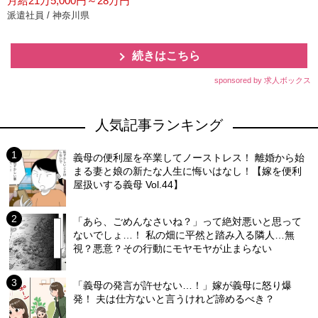
月給21万5,000円～28万円
派遣社員 / 神奈川県
続きはこちら
sponsored by 求人ボックス
人気記事ランキング
義母の便利屋を卒業してノーストレス！ 離婚から始
まる妻と娘の新たな人生に悔いはなし！【嫁を便利
屋扱いする義母 Vol.44】
「あら、ごめんなさいね？」って絶対悪いと思って
ないでしょ…！ 私の畑に平然と踏み入る隣人…無
視？悪意？その行動にモヤモヤが止まらない
「義母の発言が許せない…！」嫁が義母に怒り爆
発！ 夫は仕方ないと言うけれど諦めるべき？