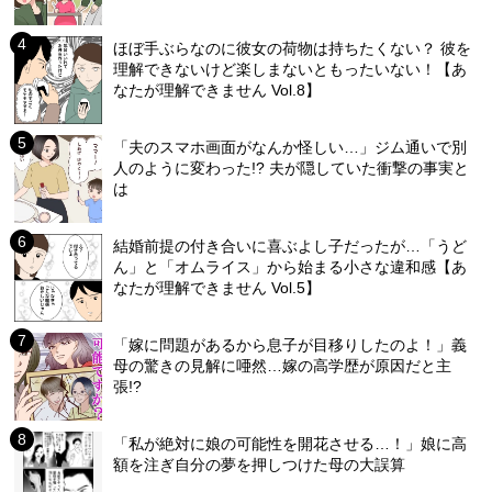
ほぼ手ぶらなのに彼女の荷物は持ちたくない？ 彼を
理解できないけど楽しまないともったいない！【あ
なたが理解できません Vol.8】
「夫のスマホ画面がなんか怪しい…」ジム通いで別
人のように変わった!? 夫が隠していた衝撃の事実と
は
結婚前提の付き合いに喜ぶよし子だったが…「うど
ん」と「オムライス」から始まる小さな違和感【あ
なたが理解できません Vol.5】
「嫁に問題があるから息子が目移りしたのよ！」義
母の驚きの見解に唖然…嫁の高学歴が原因だと主
張!?
「私が絶対に娘の可能性を開花させる…！」娘に高
額を注ぎ自分の夢を押しつけた母の大誤算