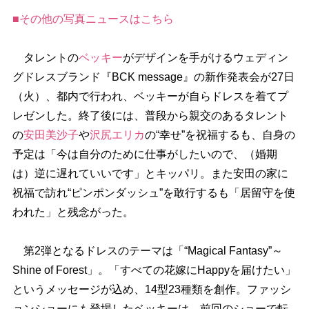
■その他の写真ニュースはこちら
タレントの
ベッキー
がデザインを手がけるウェディン
グドレスブランド『BCK message』の新作発表会が27日
（火）、都内で行われ、ベッキーが自らドレスを着てプ
レゼンした。終了後には、普段から親交のあるタレント
の
安田美沙子
沢尻エリカ
の“幸せ”を祝福するも、自身の
予定は「今は自分のために仕事がしたいので、（婚期
は）逆に遅れていいです」とキッパリ。また安田の家に
祝福で訪れ“ピンポンダッシュ”を敢行するも「居留守を使
われた」と残念がった。
第2弾となるドレスのテーマは「“Magical Fantasy”～
Shine of Forest」。「すべての花嫁にHappyを届けたい」
というメッセージが込め、14型23種類を創作。ファッシ
ョンショーにも登場したベッキーは、前回のショーで転