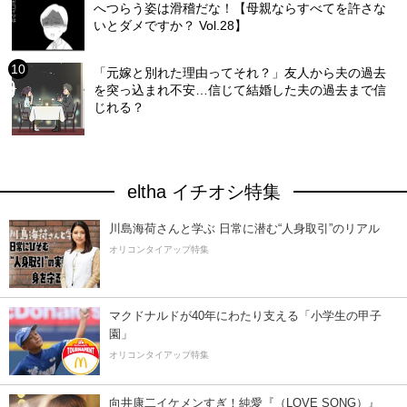
へつらう姿は滑稽だな！【母親ならすべてを許さな
いとダメですか？ Vol.28】
「元嫁と別れた理由ってそれ？」友人から夫の過去
を突っ込まれ不安…信じて結婚した夫の過去まで信
じれる？
eltha イチオシ特集
川島海荷さんと学ぶ 日常に潜む“人身取引”のリアル
オリコンタイアップ特集
マクドナルドが40年にわたり支える「小学生の甲子
園」
オリコンタイアップ特集
向井康二イケメンすぎ！純愛『（LOVE SONG）』