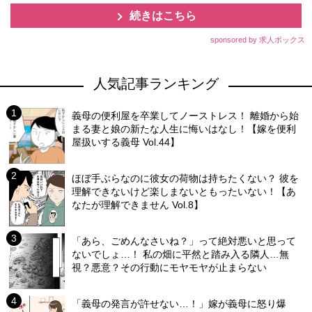
続きはこちら
sponsored by 求人ボックス
人気記事ランキング
義母の便利屋を卒業してノーストレス！ 離婚から始
まる妻と娘の新たな人生に悔いはなし！【嫁を便利
屋扱いする義母 Vol.44】
ほぼ手ぶらなのに彼女の荷物は持ちたくない？ 彼を
理解できないけど楽しまないともったいない！【あ
なたが理解できません Vol.8】
「あら、ごめんなさいね？」って絶対悪いと思って
ないでしょ…！ 私の畑に平然と踏み入る隣人…無
視？悪意？その行動にモヤモヤが止まらない
「義母の発言が許せない…！」嫁が義母に怒り爆