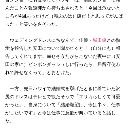
んだことを報道陣から持ち出されると「今回は危ないと
ころが4回あったけど（転ぶのは）嫌だ！と思ってがんば
った」と笑いをさそった。
ウェディングドレスにちなんで、俳優・
城田優
との熱
愛を報告した安田について聞かれると「（自分にも）報
告してくれてます。幸せそうだからこないだ夜中に（安
田の家に）ピンポンダッシュしに行ったら、居留守使わ
れて許せなくって」とおどけた。
一方、先日ハワイで結婚式を挙げたときに着ていた沢
尻のドレスはテレビで観たそうで「エリカらしくて可愛
かった」。自身について「結婚願望は、今は半々。仕事
がしたいです」と今は仕事に意欲が向いていると話し
た。