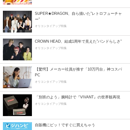
SUPER★DRAGON、自ら描いた”レトロフューチャ
ー”
オリコンタイアップ特集
CROWN HEAD、結成1周年で見えた”バンドらしさ”
オリコンタイアップ特集
【驚愕】メーカー社員が推す「10万円台」神コスパ
PC
オリコンタイアップ特集
「別班のよう」腕時計で『VIVANT』の世界観再現
オリコンタイアップ特集
自販機にピッ！ですぐに買えちゃう