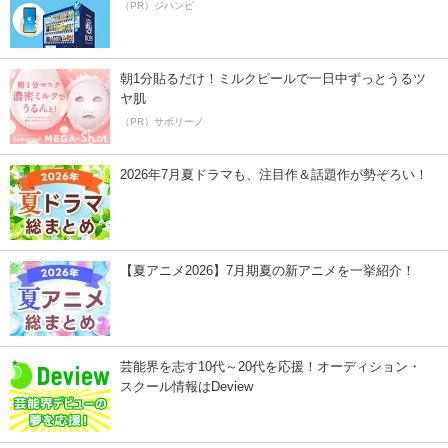
（PR）ジハンピ
朝1分貼るだけ！ミルクピールで一日中ずっとうるツ
ヤ肌
（PR）サボリーノ
2026年7月夏ドラマも、注目作＆話題作が勢ぞろい！
【夏アニメ2026】7月期夏の新アニメを一挙紹介！
芸能界を志す10代～20代を応援！オーディション・
スクール情報はDeview