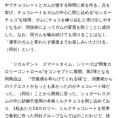
中でチョコレートとガムが接する時間に差を作る」点を
挙げ、チョコレートをガムの中心に閉じ込める“センター
チョコ”を採用。ガムにチョコを練り込むと溶け出しやす
くなるが、同技術によってガムの変質を防ぐことに成功
した。なお、同ガムを噛み続けても溶けることはなく、
「通常のガムと変わらず最後までお楽しみいただける」
（同社）という。
「リカルデント スマートタイム」シリーズは“間食カ
ロリーコントロール”をコンセプトに展開。第2弾となる
同商品は、「“空腹感を和らげてくれる味”と、消費者から
のリクエストがもっとも多かったのがチョコレート味だ
った」（同社）ことから開発に至った。シュガーレスガ
ムの中に砂糖不使用の本格ミルクチョコを閉じ込めてお
り、1粒あたり3.6カロリー。ミルクチョコレートを世界
で最初に作った同社グル―プならではのこだわりで、技