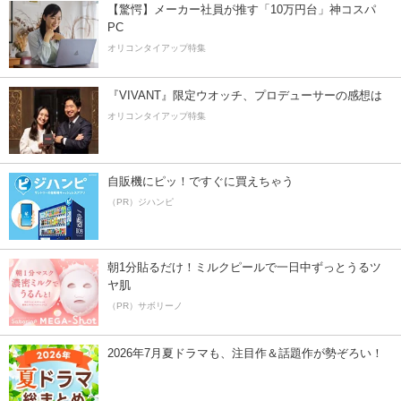
【驚愕】メーカー社員が推す「10万円台」神コスパ
PC
オリコンタイアップ特集
『VIVANT』限定ウオッチ、プロデューサーの感想は
オリコンタイアップ特集
自販機にピッ！ですぐに買えちゃう
（PR）ジハンピ
朝1分貼るだけ！ミルクピールで一日中ずっとうるツ
ヤ肌
（PR）サボリーノ
2026年7月夏ドラマも、注目作＆話題作が勢ぞろい！