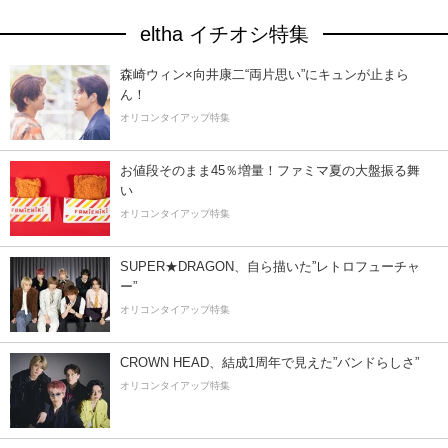
eltha イチオシ特集
森崎ウィン×向井康二“両片思い”にキュンが止まら
ん！
オリコンタイアップ特集
お値段そのまま45％増量！ファミマ夏の大盤振る舞
い
オリコンタイアップ特集
SUPER★DRAGON、自ら描いた”レトロフューチャ
ー”
オリコンタイアップ特集
CROWN HEAD、結成1周年で見えた”バンドらしさ”
オリコンタイアップ特集