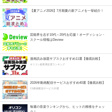
【夏アニメ2026】7月期夏の新アニメを一挙紹介！
芸能界を志す10代～20代を応援！オーディション・
スクール情報はDeview
漫画読み放題サブスクおすすめ11選【徹底比較】
オリコン顧客満足度ランキング
2026年動画配信サービスおすすめ40選【徹底比較】
CS動画配信サービス20選
毎週の音楽ランキングから、ヒットの推移をチェッ
ク！