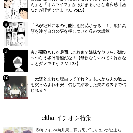
ん」と「オムライス」から始まる小さな違和感【あ
なたが理解できません Vol.5】
「私が絶対に娘の可能性を開花させる…！」娘に高
額を注ぎ自分の夢を押しつけた母の大誤算
夫が闇堕ちした瞬間…これまで嫌味なヤツらが媚び
へつらう姿は滑稽だな！【母親ならすべてを許さな
いとダメですか？ Vol.28】
「元嫁と別れた理由ってそれ？」友人から夫の過去
を突っ込まれ不安…信じて結婚した夫の過去まで信
じれる？
eltha イチオシ特集
森崎ウィン×向井康二“両片思い”にキュンが止まら