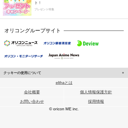
ト！
プレゼント特集
オリコングループサイト
クッキーの使用について
このサイトでは Cookie を使用して、ユーザーに合わせたコンテンツや広告の
elthaとは
表示、ソーシャル メディア機能の提供、広告の表示回数やクリック数の測定を
会社概要
個人情報保護方針
行っています。
また、ユーザーによるサイトの利用状況についても情報を収集し、ソーシャル
お問い合わせ
採用情報
メディアや広告配信、データ解析の各パートナーに提供しています。
各パートナーは、この情報とユーザーが各パートナーに提供した他の情報や、
© oricon ME inc.
ユーザーが各パートナーのサービスを使用したときに収集した他の情報を組み
合わせて使用することがあります。