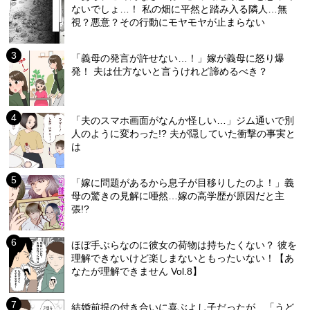
ないでしょ…！ 私の畑に平然と踏み入る隣人…無
視？悪意？その行動にモヤモヤが止まらない
「義母の発言が許せない…！」嫁が義母に怒り爆
発！ 夫は仕方ないと言うけれど諦めるべき？
「夫のスマホ画面がなんか怪しい…」ジム通いで別
人のように変わった!? 夫が隠していた衝撃の事実と
は
「嫁に問題があるから息子が目移りしたのよ！」義
母の驚きの見解に唖然…嫁の高学歴が原因だと主
張!?
ほぼ手ぶらなのに彼女の荷物は持ちたくない？ 彼を
理解できないけど楽しまないともったいない！【あ
なたが理解できません Vol.8】
結婚前提の付き合いに喜ぶよし子だったが…「うど