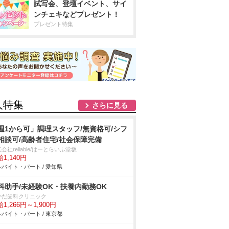
試写会、登壇イベント、サイ
ンチェキなどプレゼント！
プレゼント特集
人特集
さらに見る
週1から可」調理スタッフ/無資格可/シフ
相談可/高齢者住宅/社会保障完備
会社reliable/はーとらいふ堂坂
1,140円
バイト・パート / 愛知県
科助手/未経験OK・扶養内勤務OK
かだ歯科クリニック
1,266円～1,900円
バイト・パート / 東京都