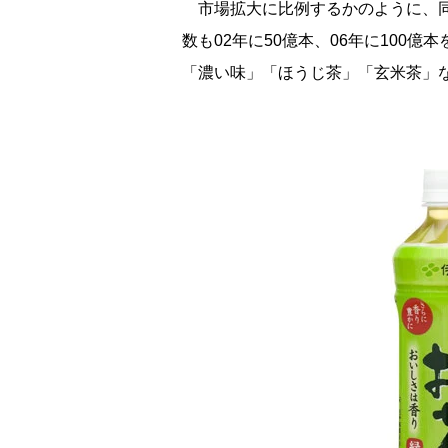
市場拡大に比例するかのように、同
数も02年に50億本、06年に100
「濃い味」「ほうじ茶」「玄米茶」