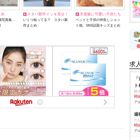
とめ
スタバ新作イッキ見せ！
天使級に可愛い子供たち
猫写真集…
いくつ知ってる？ スタバ新
ペットと子供の仲良しショッ
リ
作まとめ
ト他、SNS話題キッズまとめ
求
「
ト
株式
時給
アル
歯
た
時給
アル