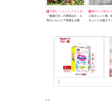
可愛いシルバニアまとめ
癒やしの猫ま
『鬼滅の刃』の再現ほか、人
人気タレント猫、
気のシルバニア投稿を公開
キュートな猫ズラ
P R