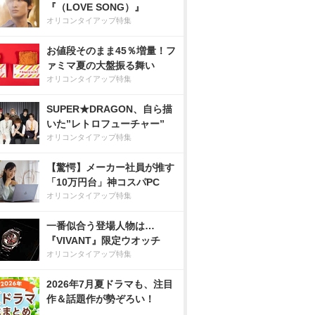
『（LOVE SONG）』
オリコンタイアップ特集
お値段そのまま45％増量！フ
ァミマ夏の大盤振る舞い
オリコンタイアップ特集
SUPER★DRAGON、自ら描
いた”レトロフューチャー”
オリコンタイアップ特集
【驚愕】メーカー社員が推す
「10万円台」神コスパPC
オリコンタイアップ特集
一番似合う登場人物は…
『VIVANT』限定ウオッチ
オリコンタイアップ特集
2026年7月夏ドラマも、注目
作＆話題作が勢ぞろい！