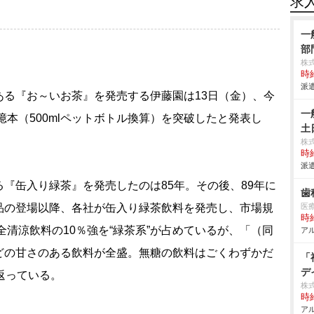
求
一
部
株
時給
派遣
る『お～いお茶』を発売する伊藤園は13日（金）、今
一
億本（500mlペットボトル換算）を突破したと発表し
土
株
時給
派遣
『缶入り緑茶』を発売したのは85年。その後、89年に
歯
品の登場以降、各社が缶入り緑茶飲料を発売し、市場規
医
時給
全清涼飲料の10％強を“緑茶系”が占めているが、「（同
アル
どの甘さのある飲料が全盛。無糖の飲料はごくわずかだ
「
デ
返っている。
株
時給
アル