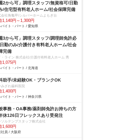
週2から可」調理スタッフ/無資格可/日勤
み/住宅型有料老人ホーム/社会保障完備
式会社角亀甲/シルバーホームよもぎ台
1,140円～1,300円
バイト・パート / 愛知県
週3から可」調理スタッフ/調理師免許必
/日勤のみ/介護付き有料老人ホーム/社会
障完備
イ・ライン 株式会社/介護付有料老人ホーム 秀
1,075円
バイト・パート / 北海道
科助手/未経験OK・ブランクOK
かみざわ歯科医院
1,400円
バイト・パート / 神奈川県
般事務・OA事務/薬剤師免許お持ちの方
年休126日フレックスあり受発注
ーソルテンプスタッフ株式会社
1,600円
社員 / 大阪府