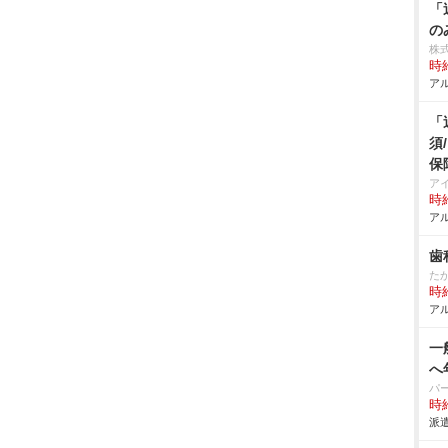
「
の
株
時給
アル
「
須
保
ア
時給
アル
歯
た
時給
アル
一
へ
パ
時給
派遣