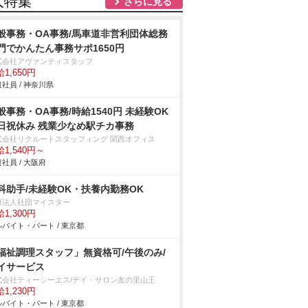
人特集
さらに見る
般事務・OA事務/馬車道非営利団体総務
門でかんたん事務サポ1650円
式会社アヴァンティスタッフ
1,650円
社員 / 神奈川県
般事務・OA事務/時給1540円 未経験OK
日祝休み 残業少なめ駅チカ事務
式会社リクルートスタッフィング 関西オフィス
1,540円～
社員 / 大阪府
科助手/未経験OK・扶養内勤務OK
療法人社団マイスター
1,300円
バイト・パート / 東京都
福祉調理スタッフ」無資格可/午後のみ/
イサービス
式会社ティーシーエス/デイ・サロン友の里山王
1,230円
バイト・パート / 東京都