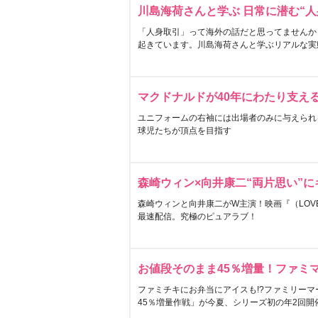
川島海荷さんと学ぶ 日常に潜む“人
「人身取引」って海外の話だと思ってませんか
起きています。川島海荷さんと学ぶリアルな実
マクドナルドが40年にわたり支え
ユニフォームの右袖には出場者のみに与えられ
球児たちが頂点を目指す
森崎ウィン×向井康二“両片思い”
森崎ウィンと向井康二がW主演！映画『（LOVE S
最速配信。究極のピュアラブ！
お値段そのまま45％増量！ファミ
ファミチキにお弁当にアイスも!?ファミリーマ
45％増量作戦」が今夏、シリーズ初の年2回開