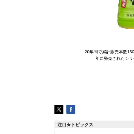
20年間で累計販売本数15
年に発売されたシ
注目★トピックス