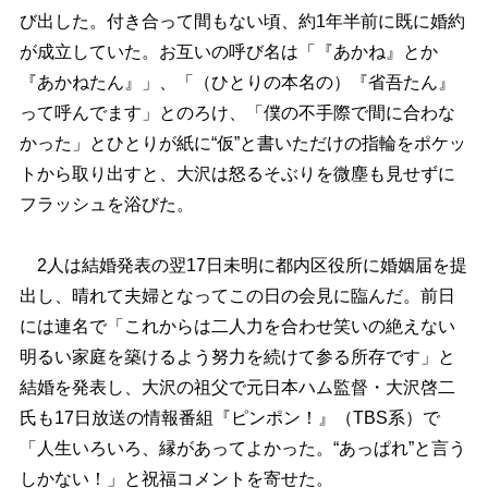
び出した。付き合って間もない頃、約1年半前に既に婚約
が成立していた。お互いの呼び名は「『あかね』とか
『あかねたん』」、「（ひとりの本名の）『省吾たん』
って呼んでます」とのろけ、「僕の不手際で間に合わな
かった」とひとりが紙に“仮”と書いただけの指輪をポケッ
トから取り出すと、大沢は怒るそぶりを微塵も見せずに
フラッシュを浴びた。
2人は結婚発表の翌17日未明に都内区役所に婚姻届を提
出し、晴れて夫婦となってこの日の会見に臨んだ。前日
には連名で「これからは二人力を合わせ笑いの絶えない
明るい家庭を築けるよう努力を続けて参る所存です」と
結婚を発表し、大沢の祖父で元日本ハム監督・大沢啓二
氏も17日放送の情報番組『ピンポン！』（TBS系）で
「人生いろいろ、縁があってよかった。“あっぱれ”と言う
しかない！」と祝福コメントを寄せた。