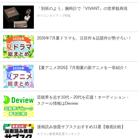
「別班のよう」腕時計で『VIVANT』の世界観再現
オリコンタイアップ特集
2026年7月夏ドラマも、注目作＆話題作が勢ぞろい！
【夏アニメ2026】7月期夏の新アニメを一挙紹介！
芸能界を志す10代～20代を応援！オーディション・
スクール情報はDeview
漫画読み放題サブスクおすすめ11選【徹底比較】
オリコン顧客満足度ランキング