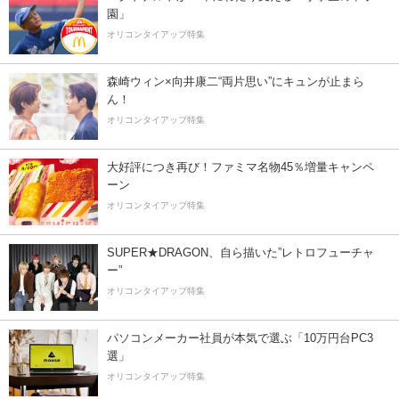
園」
オリコンタイアップ特集
森崎ウィン×向井康二“両片思い”にキュンが止まら
ん！
オリコンタイアップ特集
大好評につき再び！ファミマ名物45％増量キャンペ
ーン
オリコンタイアップ特集
SUPER★DRAGON、自ら描いた”レトロフューチャ
ー”
オリコンタイアップ特集
パソコンメーカー社員が本気で選ぶ「10万円台PC3
選」
オリコンタイアップ特集