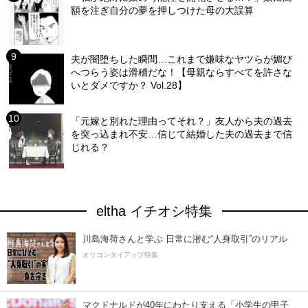
額を注ぎ自分の夢を押しつけた母の大誤算
夫が闇堕ちした瞬間…これまで嫌味なヤツらが媚び
へつらう姿は滑稽だな！【母親ならすべてを許さな
いとダメですか？ Vol.28】
「元嫁と別れた理由ってそれ？」友人から夫の過去
を突っ込まれ不安…信じて結婚した夫の過去まで信
じれる？
eltha イチオシ特集
川島海荷さんと学ぶ 日常に潜む“人身取引”のリアル
オリコンタイアップ特集
マクドナルドが40年にわたり支える「小学生の甲子