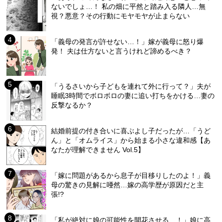
ないでしょ…！ 私の畑に平然と踏み入る隣人…無
視？悪意？その行動にモヤモヤが止まらない
「義母の発言が許せない…！」嫁が義母に怒り爆
発！ 夫は仕方ないと言うけれど諦めるべき？
「うるさいから子どもを連れて外に行って？」夫が
睡眠3時間でボロボロの妻に追い打ちをかける…妻の
反撃なるか？
結婚前提の付き合いに喜ぶよし子だったが…「うど
ん」と「オムライス」から始まる小さな違和感【あ
なたが理解できません Vol.5】
「嫁に問題があるから息子が目移りしたのよ！」義
母の驚きの見解に唖然…嫁の高学歴が原因だと主
張!?
「私が絶対に娘の可能性を開花させる…！」娘に高