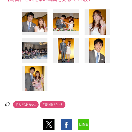
#大沢あかね
#劇団ひとり