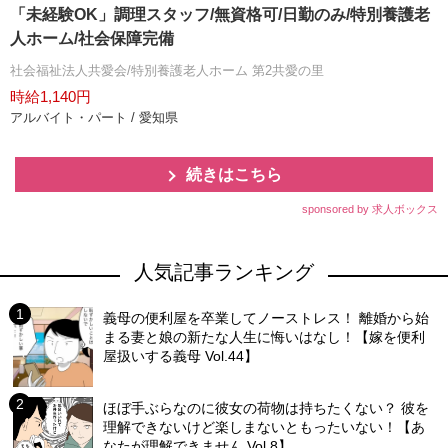
「未経験OK」調理スタッフ/無資格可/日勤のみ/特別養護老
人ホーム/社会保障完備
社会福祉法人共愛会/特別養護老人ホーム 第2共愛の里
時給1,140円
アルバイト・パート / 愛知県
続きはこちら
sponsored by 求人ボックス
人気記事ランキング
義母の便利屋を卒業してノーストレス！ 離婚から始
まる妻と娘の新たな人生に悔いはなし！【嫁を便利
屋扱いする義母 Vol.44】
ほぼ手ぶらなのに彼女の荷物は持ちたくない？ 彼を
理解できないけど楽しまないともったいない！【あ
なたが理解できません Vol.8】