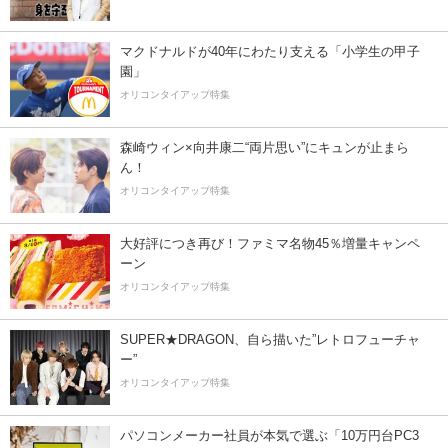
マクドナルドが40年にわたり支える「小学生の甲子
園」
オリコンタイアップ特集
森崎ウィン×向井康二“両片思い”にキュンが止まら
ん！
オリコンタイアップ特集
大好評につき再び！ファミマ名物45％増量キャンペ
ーン
オリコンタイアップ特集
SUPER★DRAGON、自ら描いた”レトロフューチャ
ー”
オリコンタイアップ特集
パソコンメーカー社員が本気で選ぶ「10万円台PC3