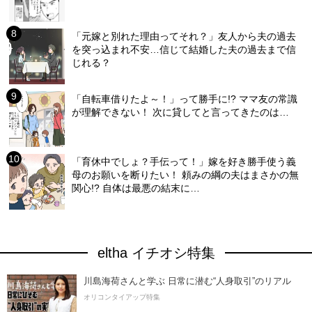
「元嫁と別れた理由ってそれ？」友人から夫の過去
を突っ込まれ不安…信じて結婚した夫の過去まで信
じれる？
「自転車借りたよ～！」って勝手に!? ママ友の常識
が理解できない！ 次に貸してと言ってきたのは…
「育休中でしょ？手伝って！」嫁を好き勝手使う義
母のお願いを断りたい！ 頼みの綱の夫はまさかの無
関心!? 自体は最悪の結末に…
eltha イチオシ特集
川島海荷さんと学ぶ 日常に潜む“人身取引”のリアル
オリコンタイアップ特集