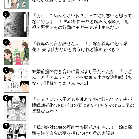
「あら、ごめんなさいね？」って絶対悪いと思って
ないでしょ…！ 私の畑に平然と踏み入る隣人…無
視？悪意？その行動にモヤモヤが止まらない
「義母の発言が許せない…！」嫁が義母に怒り爆
発！ 夫は仕方ないと言うけれど諦めるべき？
結婚前提の付き合いに喜ぶよし子だったが…「うど
ん」と「オムライス」から始まる小さな違和感【あ
なたが理解できません Vol.5】
「うるさいから子どもを連れて外に行って？」夫が
睡眠3時間でボロボロの妻に追い打ちをかける…妻の
反撃なるか？
「私が絶対に娘の可能性を開花させる…！」娘に高
額を注ぎ自分の夢を押しつけた母の大誤算