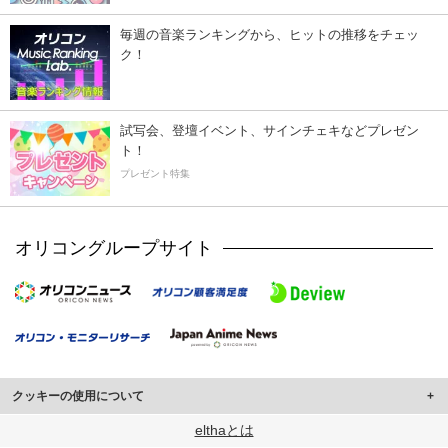
毎週の音楽ランキングから、ヒットの推移をチェッ
ク！
試写会、登壇イベント、サインチェキなどプレゼン
ト！
プレゼント特集
オリコングループサイト
クッキーの使用について
このサイトでは Cookie を使用して、ユーザーに合わせたコンテンツや広告の
elthaとは
表示、ソーシャル メディア機能の提供、広告の表示回数やクリック数の測定を