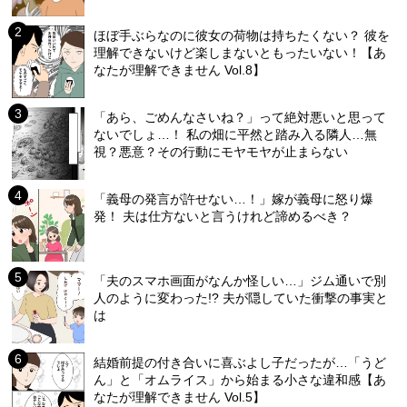
ほぼ手ぶらなのに彼女の荷物は持ちたくない？ 彼を
理解できないけど楽しまないともったいない！【あ
なたが理解できません Vol.8】
「あら、ごめんなさいね？」って絶対悪いと思って
ないでしょ…！ 私の畑に平然と踏み入る隣人…無
視？悪意？その行動にモヤモヤが止まらない
「義母の発言が許せない…！」嫁が義母に怒り爆
発！ 夫は仕方ないと言うけれど諦めるべき？
「夫のスマホ画面がなんか怪しい…」ジム通いで別
人のように変わった!? 夫が隠していた衝撃の事実と
は
結婚前提の付き合いに喜ぶよし子だったが…「うど
ん」と「オムライス」から始まる小さな違和感【あ
なたが理解できません Vol.5】