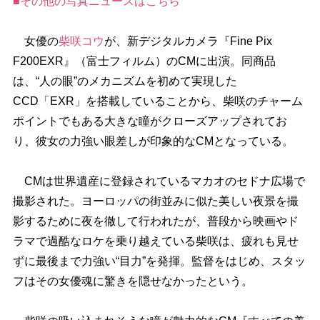
■その他の写真ニュースはこちら
女優の
柴咲コウ
が、新デジタルカメラ『Fine Pix
F200EXR』（富士フィルム）のCMに出演。同商品
は、“人の眼”のメカニズムを初めて実現した
CCD「EXR」を搭載していることから、柴咲のチャーム
ポイントでもある大きな瞳がクローズアップされてお
り、彼女の力強い眼差しが印象的なCMとなっている。
CMは世界遺産に登録されているマカオのセドナ広場で
撮影された。ヨーロッパの街並みに似た美しい夜景を撮
影するために夜を徹して行われたが、普段から映画やド
ラマで過酷なロケを乗り越えている柴咲は、疲れも見せ
ずに最後まで力強い“目力”を発揮。監督をはじめ、スタッ
フはその女優魂に驚きを隠せなかったという。