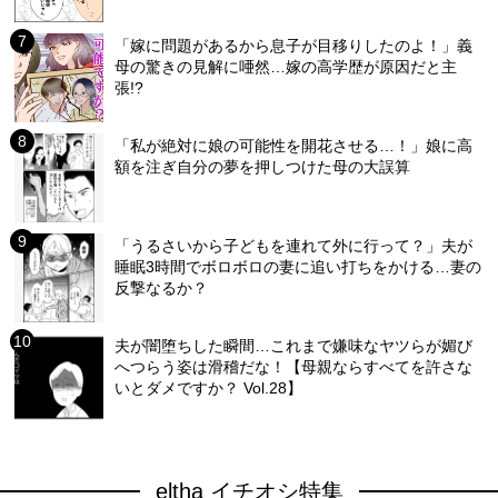
「嫁に問題があるから息子が目移りしたのよ！」義
母の驚きの見解に唖然…嫁の高学歴が原因だと主
張!?
「私が絶対に娘の可能性を開花させる…！」娘に高
額を注ぎ自分の夢を押しつけた母の大誤算
「うるさいから子どもを連れて外に行って？」夫が
睡眠3時間でボロボロの妻に追い打ちをかける…妻の
反撃なるか？
夫が闇堕ちした瞬間…これまで嫌味なヤツらが媚び
へつらう姿は滑稽だな！【母親ならすべてを許さな
いとダメですか？ Vol.28】
eltha イチオシ特集