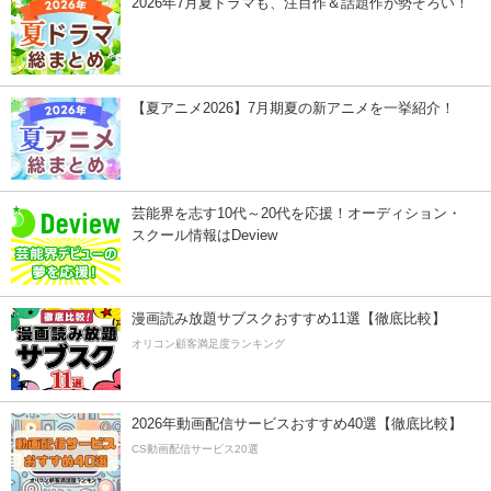
2026年7月夏ドラマも、注目作＆話題作が勢ぞろい！
【夏アニメ2026】7月期夏の新アニメを一挙紹介！
芸能界を志す10代～20代を応援！オーディション・
スクール情報はDeview
漫画読み放題サブスクおすすめ11選【徹底比較】
オリコン顧客満足度ランキング
2026年動画配信サービスおすすめ40選【徹底比較】
CS動画配信サービス20選