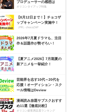
プロデューサーの感想は
オリコンタイアップ特集
【8月12日まで！】チョコザ
ップキャンペーン実施中！
（PR）chocoZAP
2026年7月夏ドラマも、注目
作＆話題作が勢ぞろい！
【夏アニメ2026】7月期夏の
新アニメを一挙紹介！
芸能界を志す10代～20代を
応援！オーディション・スク
ール情報はDeview
漫画読み放題サブスクおすす
め11選【徹底比較】
オリコン顧客満足度ランキング