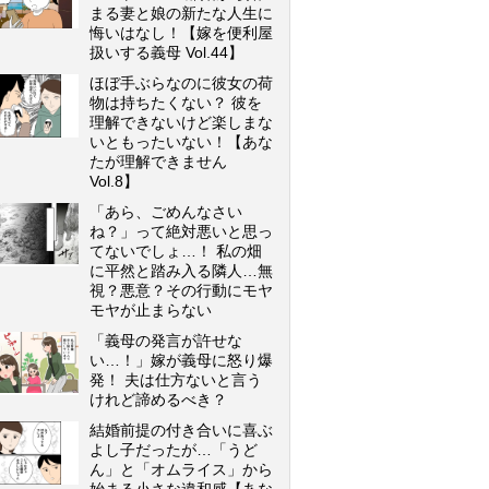
まる妻と娘の新たな人生に
悔いはなし！【嫁を便利屋
扱いする義母 Vol.44】
ほぼ手ぶらなのに彼女の荷
物は持ちたくない？ 彼を
理解できないけど楽しまな
いともったいない！【あな
たが理解できません
Vol.8】
「あら、ごめんなさい
ね？」って絶対悪いと思っ
てないでしょ…！ 私の畑
に平然と踏み入る隣人…無
視？悪意？その行動にモヤ
モヤが止まらない
「義母の発言が許せな
い…！」嫁が義母に怒り爆
発！ 夫は仕方ないと言う
けれど諦めるべき？
結婚前提の付き合いに喜ぶ
よし子だったが…「うど
ん」と「オムライス」から