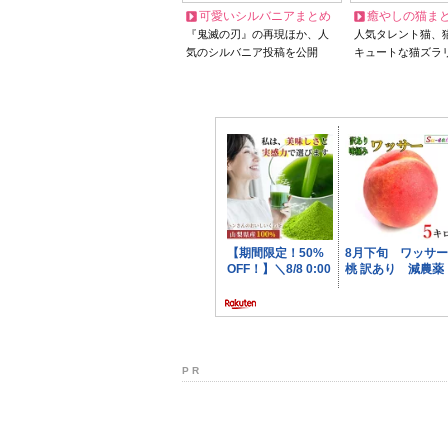
可愛いシルバニアまとめ
癒やしの猫ま
『鬼滅の刃』の再現ほか、人
人気タレント猫、
気のシルバニア投稿を公開
キュートな猫ズラ
P R