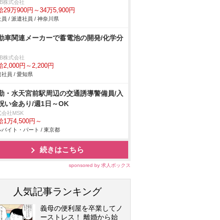
DB株式会社
29万900円～34万5,900円
員 / 派遣社員 / 神奈川県
動車関連メーカーで蓄電池の開発/化学分
DB株式会社
2,000円～2,200円
社員 / 愛知県
勤・水天宮前駅周辺の交通誘導警備員/入
祝い金あり/週1日～OK
式会社MSK
1万4,500円～
バイト・パート / 東京都
続きはこちら
sponsored by 求人ボックス
人気記事ランキング
義母の便利屋を卒業してノ
ーストレス！ 離婚から始