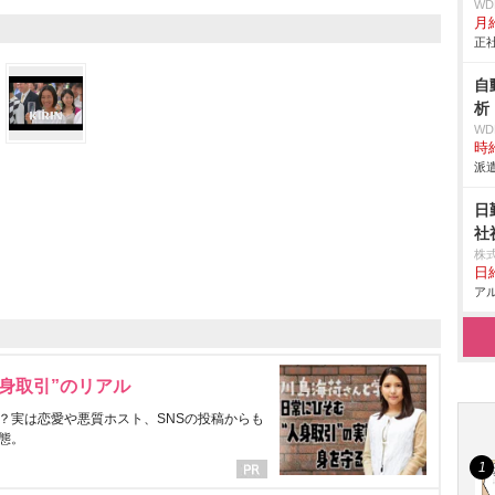
W
月給
正社
自
析
W
時給
派遣
日
社
株
日給
アル
身取引”のリアル
？実は恋愛や悪質ホスト、SNSの投稿からも
態。