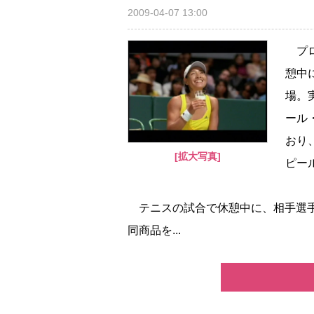
2009-04-07 13:00
プロ
憩中
場。
ール
おり
[拡大写真]
ピー
テニスの試合で休憩中に、相手選手
同商品を...