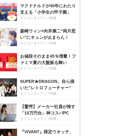
マクドナルドが40年にわたり
支える「小学生の甲子園」
オリコンタイアップ特集
森崎ウィン×向井康二“両片思
い”にキュンが止まらん！
オリコンタイアップ特集
お値段そのまま45％増量！フ
ァミマ夏の大盤振る舞い
オリコンタイアップ特集
SUPER★DRAGON、自ら描
いた”レトロフューチャー”
オリコンタイアップ特集
【驚愕】メーカー社員が推す
「10万円台」神コスパPC
オリコンタイアップ特集
『VIVANT』限定ウオッチ、