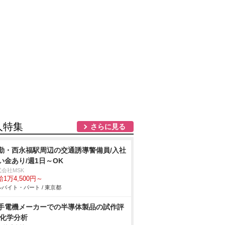
人特集
さらに見る
勤・西永福駅周辺の交通誘導警備員/入社
い金あり/週1日～OK
式会社MSK
1万4,500円～
バイト・パート / 東京都
手電機メーカーでの半導体製品の試作評
/化学分析