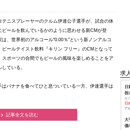
テニスプレーヤーのクルム伊達公子選手が、試合の休
にビールを飲んでいるかのように思わせる新CMが登
実は、世界初のアルコール“0.00％”という新ノンアルコ
・ビールテイスト飲料『キリン フリー』のCMとなって
、スポーツの合間でもビールの風味を楽しめることをア
ルしている。
求
はバナナを食べてひと息ついている一方、伊達選手は
日
祝
株
日給
アル
記事全文を読む
大
価