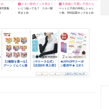
とめ
スタバ新作イッキ見せ！
天使級に可愛い子供たち
猫写真集…
いくつ知ってる？ スタバ新
ペットと子供の仲良しショッ
リ
作まとめ
ト他、SNS話題キッズまとめ