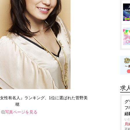
求
女性有名人』ランキング、1位に選ばれた菅野美
グ
穂
フ
写真ページを見る
経
い
月給
正社