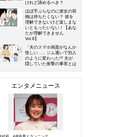
けれど諦めるべき？
ほぼ手ぶらなのに彼女の荷
物は持ちたくない？ 彼を
理解できないけど楽しまな
いともったいない！【あな
たが理解できません
Vol.8】
「夫のスマホ画面がなんか
怪しい…」ジム通いで別人
のように変わった!? 夫が
隠していた衝撃の事実とは
エンタメニュース
坂絵莉、4歳長男とランニング