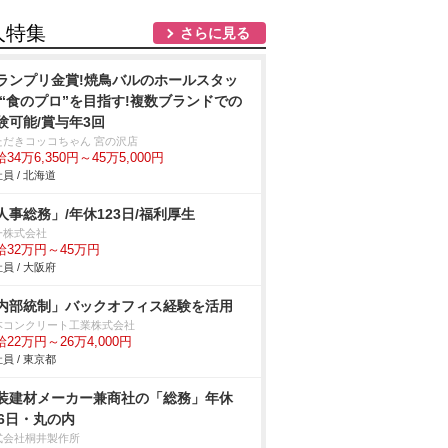
人特集
さらに見る
ランプリ金賞!焼鳥バルのホールスタッ
/“食のプロ”を目指す!複数ブランドでの
験可能/賞与年3回
ただきコッコちゃん 宮の沢店
34万6,350円～45万5,000円
員 / 北海道
人事総務」/年休123日/福利厚生
一株式会社
給32万円～45万円
員 / 大阪府
内部統制」バックオフィス経験を活用
本コンクリート工業株式会社
22万円～26万4,000円
員 / 東京都
装建材メーカー兼商社の「総務」年休
26日・丸の内
式会社桐井製作所