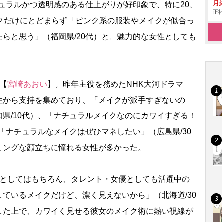
月給
チュラルかつ透明感のある仕上がりが好印象で、特に20、
正社
イクだけにとどまらず「ピンク系の服装やメイクが似合っ
らと思う」（福岡県/20代）と、魅力的な女性としても
【
宮崎あおい
】。昨年主役を務めたNHK大河ドラマ
性から支持を集めており、「メイクが派手すぎないの
県/10代）、「ナチュラルメイクなのにカワイすぎる！
、「ナチュラルなメイクはぜひマネしたい」（広島県/30
ミングな顔立ちに憧れる女性が多かった。
としてはもちろん、タレント・女優としても活躍中の
ているメイクだけど、濃く見えないから」（北海道/30
した上で、カワイく見せる彼女のメイク術に熱い視線が