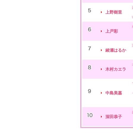
上野樹里
上戸彩
綾瀬はるか
木村カエラ
中島美嘉
深田恭子