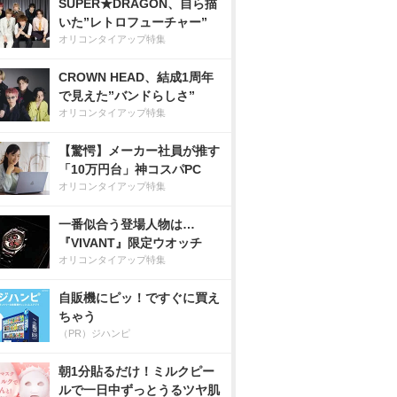
SUPER★DRAGON、自ら描
いた”レトロフューチャー”
オリコンタイアップ特集
CROWN HEAD、結成1周年
で見えた”バンドらしさ”
オリコンタイアップ特集
【驚愕】メーカー社員が推す
「10万円台」神コスパPC
オリコンタイアップ特集
一番似合う登場人物は…
『VIVANT』限定ウオッチ
オリコンタイアップ特集
自販機にピッ！ですぐに買え
ちゃう
（PR）ジハンピ
朝1分貼るだけ！ミルクピー
ルで一日中ずっとうるツヤ肌