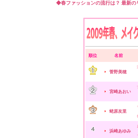
◆春ファッションの流行は？ 最新のリ
順位
名前
菅野美穂
宮崎あおい
蛯原友里
浜崎あゆみ