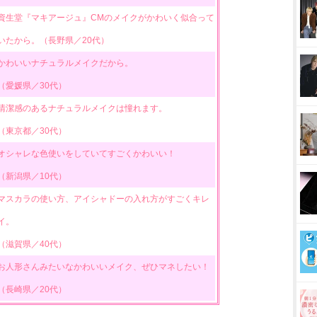
資生堂『マキアージュ』CMのメイクがかわいく似合って
いたから。（長野県／20代）
かわいいナチュラルメイクだから。
（愛媛県／30代）
清潔感のあるナチュラルメイクは憧れます。
（東京都／30代）
オシャレな色使いをしていてすごくかわいい！
（新潟県／10代）
マスカラの使い方、アイシャドーの入れ方がすごくキレ
イ。
（滋賀県／40代）
お人形さんみたいなかわいいメイク、ぜひマネしたい！
（長崎県／20代）