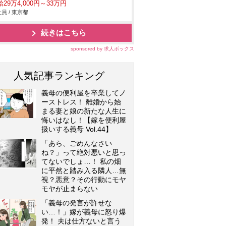
29万4,000円～33万円
員 / 東京都
続きはこちら
sponsored by 求人ボックス
人気記事ランキング
義母の便利屋を卒業してノ
ーストレス！ 離婚から始
まる妻と娘の新たな人生に
悔いはなし！【嫁を便利屋
扱いする義母 Vol.44】
「あら、ごめんなさい
ね？」って絶対悪いと思っ
てないでしょ…！ 私の畑
に平然と踏み入る隣人…無
視？悪意？その行動にモヤ
モヤが止まらない
「義母の発言が許せな
い…！」嫁が義母に怒り爆
発！ 夫は仕方ないと言う