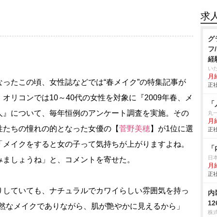
求
グ
フ
経
い
月給
ったこの頃、女性誌などでは“春メイク”の特集記事が
正社
リコンでは10～40代の女性を対象に『2009年春、メ
「
人』について、毎年恒例のアンケート調査を実施。その
丸
月
性たちの憧れの的となった女優の【
菅野美穂
】が1位に選
正社
「メイクをすると女の子って気持ちが上がりますよね。
「
日
みましょうね」と、コメントを寄せた。
月給
正社
りしていても、ナチュラルでカワイらしい雰囲気を持っ
内
1
自然なメイクでありながら、肌が艶やかに見えるから」
株