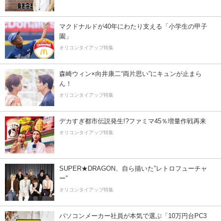
マクドナルドが40年にわたり支える「小学生の甲子
園」
オリコンタイアップ特集
森崎ウィン×向井康二“両片思い”にキュンが止まら
ん！
オリコンタイアップ特集
デカすぎ都市伝説発生!?ファミマ45％増量作戦再来
オリコンタイアップ特集
SUPER★DRAGON、自ら描いた”レトロフューチャ
ー”
オリコンタイアップ特集
パソコンメーカー社員が本気で選ぶ「10万円台PC3