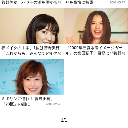
菅野美穂、パワーの源を明か...
りを豪快に披露
2009.08.29
2009.05.27
春メイクの手本、1位は菅野美穂
『2009年三愛水着イメージガー
「これからも、みんなでメイク...
ル』の宮田聡子、目標は「菅野...
2009.04.10
2008.11.18
ミポリンに憧れ？ 菅野美穂、
『23区』の顔に
2008.02.26
1/1