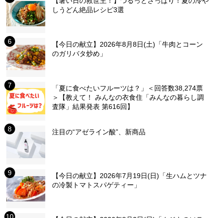
【暑い日の救世主！】つるっとさっぱり！夏の冷や
しうどん絶品レシピ3選
【今日の献立】2026年8月8日(土)「牛肉とコーン
のガリバタ炒め」
「夏に食べたいフルーツは？」＜回答数38,274票
＞【教えて！ みんなの衣食住「みんなの暮らし調
査隊」結果発表 第616回】
注目の“アゼライン酸”、新商品
【今日の献立】2026年7月19日(日)「生ハムとツナ
の冷製トマトスパゲティー」