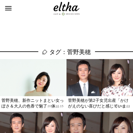
タグ：菅野美穂
菅野美穂、新作ニットまとい女っ
菅野美穂が第2子女児出産「かけ
ぽさ＆大人の色香で魅了 体...
がえのない喜びだと感じていま...
2019.10.15
2018.12.03