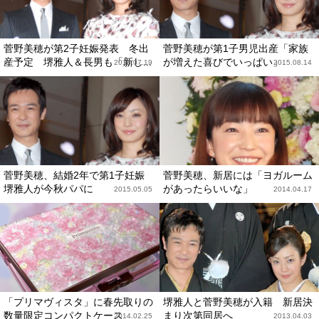
菅野美穂が第2子妊娠発表 冬出
菅野美穂が第1子男児出産「家族
産予定 堺雅人＆長男も「新し...
が増えた喜びでいっぱい」
2018.07.19
2015.08.14
菅野美穂、結婚2年で第1子妊娠
菅野美穂、新居には「ヨガルーム
堺雅人が今秋パパに
があったらいいな」
2015.05.05
2014.04.17
「プリマヴィスタ」に春先取りの
堺雅人と菅野美穂が入籍 新居決
数量限定コンパクトケース
まり次第同居へ
2014.02.25
2013.04.03