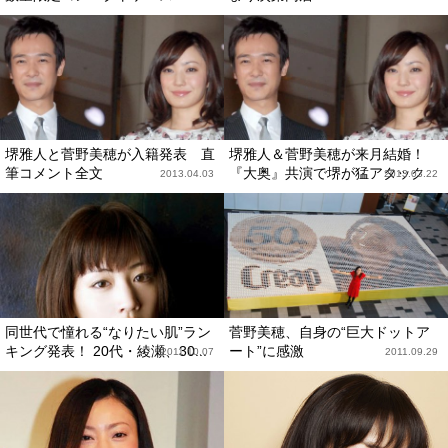
堺雅人と菅野美穂が入籍発表 直
堺雅人＆菅野美穂が来月結婚！
筆コメント全文
『大奥』共演で堺が猛アタック
2013.04.03
2013.03.22
同世代で憧れる“なりたい肌”ラン
菅野美穂、自身の“巨大ドットア
キング発表！ 20代・綾瀬、30...
ート”に感激
2011.10.07
2011.09.29