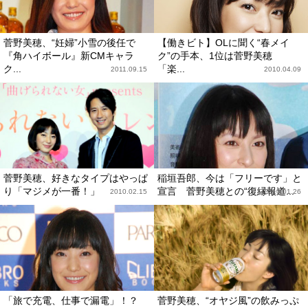
菅野美穂、“妊婦”小雪の後任で
【働きビト】OLに聞く“春メイ
『角ハイボール』新CMキャラ
ク”の手本、1位は菅野美穂
ク...
「楽...
2011.09.15
2010.04.09
菅野美穂、好きなタイプはやっぱ
稲垣吾郎、今は「フリーです」と
り「マジメが一番！」
宣言 菅野美穂との“復縁報道...
2010.02.15
2010.01.26
「旅で充電、仕事で漏電」！？
菅野美穂、“オヤジ風”の飲みっぷ