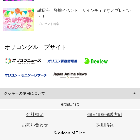
試写会、登壇イベント、サインチェキなどプレゼン
ト！
プレゼント特集
オリコングループサイト
クッキーの使用について
このサイトでは Cookie を使用して、ユーザーに合わせたコンテンツや広告の
elthaとは
表示、ソーシャル メディア機能の提供、広告の表示回数やクリック数の測定を
会社概要
個人情報保護方針
行っています。
また、ユーザーによるサイトの利用状況についても情報を収集し、ソーシャル
お問い合わせ
採用情報
メディアや広告配信、データ解析の各パートナーに提供しています。
各パートナーは、この情報とユーザーが各パートナーに提供した他の情報や、
© oricon ME inc.
ユーザーが各パートナーのサービスを使用したときに収集した他の情報を組み