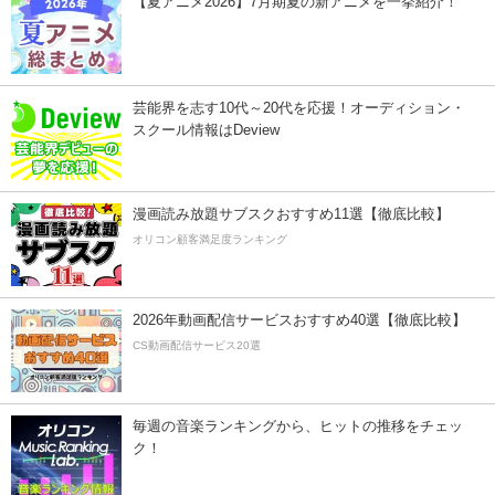
【夏アニメ2026】7月期夏の新アニメを一挙紹介！
芸能界を志す10代～20代を応援！オーディション・
スクール情報はDeview
漫画読み放題サブスクおすすめ11選【徹底比較】
オリコン顧客満足度ランキング
2026年動画配信サービスおすすめ40選【徹底比較】
CS動画配信サービス20選
毎週の音楽ランキングから、ヒットの推移をチェッ
ク！