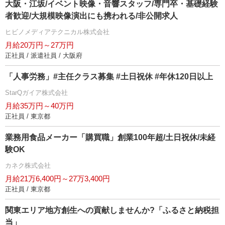
大阪・江坂/イベント映像・音響スタッフ/専門卒・基礎経験
者歓迎/大規模映像演出にも携われる/非公開求人
ヒビノメディアテクニカル株式会社
月給20万円～27万円
正社員 / 派遣社員 / 大阪府
「人事労務」#主任クラス募集 #土日祝休 #年休120日以上
StarQガイア株式会社
月給35万円～40万円
正社員 / 東京都
業務用食品メーカー「購買職」創業100年超/土日祝休/未経
験OK
カネク株式会社
月給21万6,400円～27万3,400円
正社員 / 東京都
関東エリア地方創生への貢献しませんか?「ふるさと納税担
当」