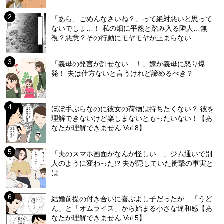
「あら、ごめんなさいね？」って絶対悪いと思って
ないでしょ…！ 私の畑に平然と踏み入る隣人…無
視？悪意？その行動にモヤモヤが止まらない
「義母の発言が許せない…！」嫁が義母に怒り爆
発！ 夫は仕方ないと言うけれど諦めるべき？
ほぼ手ぶらなのに彼女の荷物は持ちたくない？ 彼を
理解できないけど楽しまないともったいない！【あ
なたが理解できません Vol.8】
「夫のスマホ画面がなんか怪しい…」ジム通いで別
人のように変わった!? 夫が隠していた衝撃の事実と
は
結婚前提の付き合いに喜ぶよし子だったが…「うど
ん」と「オムライス」から始まる小さな違和感【あ
なたが理解できません Vol.5】