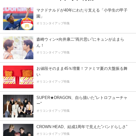
マクドナルドが40年にわたり支える「小学生の甲子
園」
オリコンタイアップ特集
森崎ウィン×向井康二“両片思い”にキュンが止まら
ん！
オリコンタイアップ特集
お値段そのまま45％増量！ファミマ夏の大盤振る舞
い
オリコンタイアップ特集
SUPER★DRAGON、自ら描いた”レトロフューチャ
ー”
オリコンタイアップ特集
CROWN HEAD、結成1周年で見えた”バンドらしさ”
オリコンタイアップ特集