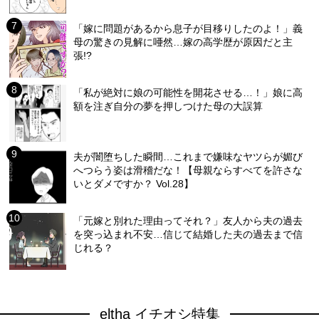
「嫁に問題があるから息子が目移りしたのよ！」義
母の驚きの見解に唖然…嫁の高学歴が原因だと主
張!?
「私が絶対に娘の可能性を開花させる…！」娘に高
額を注ぎ自分の夢を押しつけた母の大誤算
夫が闇堕ちした瞬間…これまで嫌味なヤツらが媚び
へつらう姿は滑稽だな！【母親ならすべてを許さな
いとダメですか？ Vol.28】
「元嫁と別れた理由ってそれ？」友人から夫の過去
を突っ込まれ不安…信じて結婚した夫の過去まで信
じれる？
eltha イチオシ特集