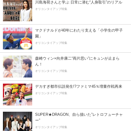
川島海荷さんと学ぶ 日常に潜む“人身取引”のリアル
オリコンタイアップ特集
マクドナルドが40年にわたり支える「小学生の甲子
園」
オリコンタイアップ特集
森崎ウィン×向井康二“両片思い”にキュンが止まら
ん！
オリコンタイアップ特集
デカすぎ都市伝説発生!?ファミマ45％増量作戦再来
オリコンタイアップ特集
SUPER★DRAGON、自ら描いた”レトロフューチャ
ー”
オリコンタイアップ特集