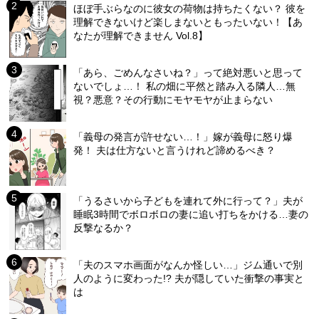
ほぼ手ぶらなのに彼女の荷物は持ちたくない？ 彼を
理解できないけど楽しまないともったいない！【あ
なたが理解できません Vol.8】
「あら、ごめんなさいね？」って絶対悪いと思って
ないでしょ…！ 私の畑に平然と踏み入る隣人…無
視？悪意？その行動にモヤモヤが止まらない
「義母の発言が許せない…！」嫁が義母に怒り爆
発！ 夫は仕方ないと言うけれど諦めるべき？
「うるさいから子どもを連れて外に行って？」夫が
睡眠3時間でボロボロの妻に追い打ちをかける…妻の
反撃なるか？
「夫のスマホ画面がなんか怪しい…」ジム通いで別
人のように変わった!? 夫が隠していた衝撃の事実と
は