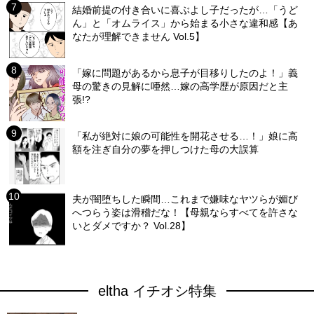
結婚前提の付き合いに喜ぶよし子だったが…「うど
ん」と「オムライス」から始まる小さな違和感【あ
なたが理解できません Vol.5】
「嫁に問題があるから息子が目移りしたのよ！」義
母の驚きの見解に唖然…嫁の高学歴が原因だと主
張!?
「私が絶対に娘の可能性を開花させる…！」娘に高
額を注ぎ自分の夢を押しつけた母の大誤算
夫が闇堕ちした瞬間…これまで嫌味なヤツらが媚び
へつらう姿は滑稽だな！【母親ならすべてを許さな
いとダメですか？ Vol.28】
eltha イチオシ特集