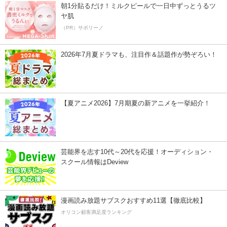
朝1分貼るだけ！ミルクピールで一日中ずっとうるツ
ヤ肌
（PR）サボリーノ
2026年7月夏ドラマも、注目作＆話題作が勢ぞろい！
【夏アニメ2026】7月期夏の新アニメを一挙紹介！
芸能界を志す10代～20代を応援！オーディション・
スクール情報はDeview
漫画読み放題サブスクおすすめ11選【徹底比較】
オリコン顧客満足度ランキング