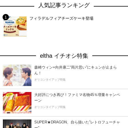
人気記事ランキング
フィラデルフィアチーズケーキ登場
eltha イチオシ特集
森崎ウィン×向井康二“両片思い”にキュンが止まら
ん！
オリコンタイアップ特集
大好評につき再び！ファミマ名物45％増量キャンペ
ーン
オリコンタイアップ特集
SUPER★DRAGON、自ら描いた”レトロフューチャ
ー”