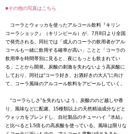
■その他の写真はこちら
コーラとウォッカを使ったアルコール飲料『キリン
コーラショック』（キリンビール）が、7月8日より全国
で発売される。同社では「成人のコーラの飲用者がアル
コールも一緒に飲用する確率が高い」ことと「コーラの
飲用率を時間帯別に見ると、夜にもっとも飲まれてい
る」ことから開発。炭酸の刺激を失わないよう高炭酸に
しており、同社は“コーラ好き、お酒好きの大人”に向け
て、コーラ風味のアルコール飲料をアピールしていく。
“コーラらしさ”を失わないよう、炭酸ののど越しや香
り、風味などに配慮。15種類以上の天然精油成分などと
ウォッカをブレンドし、自社製品のチューハイ『氷結』
と比べると1.5倍もの高炭酸を使っている。風味は限りな
くコーラに近いものの、アルコール度数は5％あるた