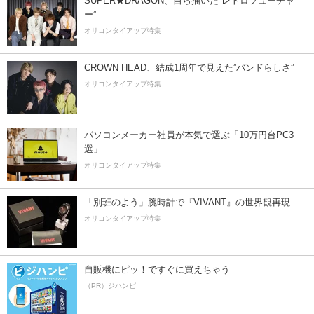
SUPER★DRAGON、自ら描いた”レトロフューチャ
ー”
オリコンタイアップ特集
CROWN HEAD、結成1周年で見えた”バンドらしさ”
オリコンタイアップ特集
パソコンメーカー社員が本気で選ぶ「10万円台PC3
選」
オリコンタイアップ特集
「別班のよう」腕時計で『VIVANT』の世界観再現
オリコンタイアップ特集
自販機にピッ！ですぐに買えちゃう
（PR）ジハンピ