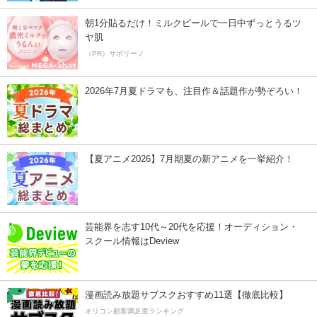
朝1分貼るだけ！ミルクピールで一日中ずっとうるツ
ヤ肌
（PR）サボリーノ
2026年7月夏ドラマも、注目作＆話題作が勢ぞろい！
【夏アニメ2026】7月期夏の新アニメを一挙紹介！
芸能界を志す10代～20代を応援！オーディション・
スクール情報はDeview
漫画読み放題サブスクおすすめ11選【徹底比較】
オリコン顧客満足度ランキング