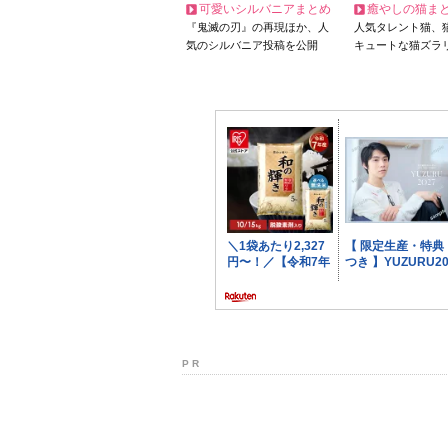
可愛いシルバニアまとめ
癒やしの猫ま
『鬼滅の刃』の再現ほか、人
人気タレント猫、
気のシルバニア投稿を公開
キュートな猫ズラ
P R