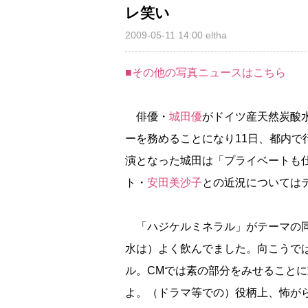
レ笑い
2009-05-11 14:00
eltha
■その他の写真ニュースはこちら
俳優・
城田優
がドイツ産天然炭酸
ーを務めることになり11日、都内で
演となった城田は「プライベートも
ト・
安田美沙子
との近況については
「ハジケルミネラル」がテーマの同
水は）よく飲んでました。向こうで
ル。CMでは素の部分をみせること
よ。（ドラマ等での）役柄上、怖が