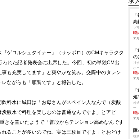
求
「
高
プ
時給
アル
「
水『ゲロルシュタイナー』（サッポロ）のCMキャラクタ
の
行われた記者発表会に出席した。今回、初の単独CM出
社
ホ
仕事も充実してます」と爽やかな笑み。交際中のタレン
時給
アル
テレながらも「順調です」と報告した。
「
短
飲料水に城田は「お母さんがスペイン人なんで（炭酸
株
ー
は炭酸水で料理を楽しむのは普通なんですよ」とアピー
時給
アル
に重きを置いたようで「普段からテンション高めなんです
られることが多いのでね。実は三枚目ですよ」とおどけ
株