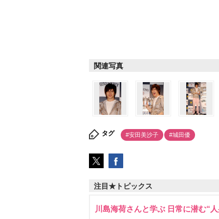
関連写真
タグ
#安田美沙子
#城田優
注目★トピックス
川島海荷さんと学ぶ 日常に潜む“人