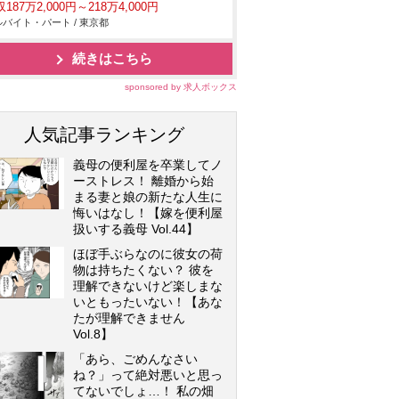
187万2,000円～218万4,000円
バイト・パート / 東京都
続きはこちら
sponsored by 求人ボックス
人気記事ランキング
義母の便利屋を卒業してノ
ーストレス！ 離婚から始
まる妻と娘の新たな人生に
悔いはなし！【嫁を便利屋
扱いする義母 Vol.44】
ほぼ手ぶらなのに彼女の荷
物は持ちたくない？ 彼を
理解できないけど楽しまな
いともったいない！【あな
たが理解できません
Vol.8】
「あら、ごめんなさい
ね？」って絶対悪いと思っ
てないでしょ…！ 私の畑