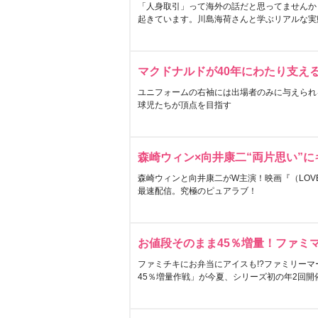
「人身取引」って海外の話だと思ってませんか
起きています。川島海荷さんと学ぶリアルな実
マクドナルドが40年にわたり支え
ユニフォームの右袖には出場者のみに与えられ
球児たちが頂点を目指す
森崎ウィン×向井康二“両片思い”
森崎ウィンと向井康二がW主演！映画『（LOVE S
最速配信。究極のピュアラブ！
お値段そのまま45％増量！ファミ
ファミチキにお弁当にアイスも!?ファミリーマ
45％増量作戦」が今夏、シリーズ初の年2回開