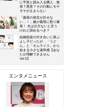
に平然と踏み入る隣人…無
視？悪意？その行動にモヤ
モヤが止まらない
「義母の発言が許せな
い…！」嫁が義母に怒り爆
発！ 夫は仕方ないと言う
けれど諦めるべき？
結婚前提の付き合いに喜ぶ
よし子だったが…「うど
ん」と「オムライス」から
始まる小さな違和感【あな
たが理解できません
Vol.5】
エンタメニュース