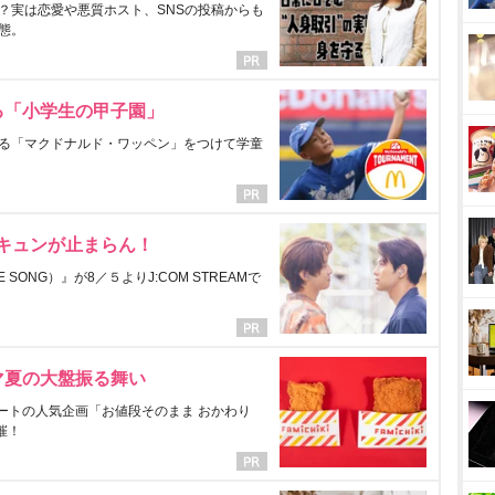
？実は恋愛や悪質ホスト、SNSの投稿からも
態。
る「小学生の甲子園」
る「マクドナルド・ワッペン」をつけて学童
にキュンが止まらん！
ONG）』が8／５よりJ:COM STREAMで
マ夏の大盤振る舞い
ートの人気企画「お値段そのまま おかわり
催！