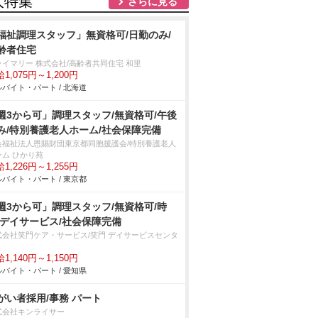
人特集
さらに見る
福祉調理スタッフ」無資格可/日勤のみ/
齢者住宅
ライマリー 株式会社/高齢者共同住宅 和里
1,075円～1,200円
バイト・パート / 北海道
週3から可」調理スタッフ/無資格可/午後
み/特別養護老人ホーム/社会保障完備
会福祉法人恩賜財団東京都同胞援護会/特別養護老人
ーム ひかり苑
1,226円～1,255円
バイト・パート / 東京都
週3から可」調理スタッフ/無資格可/時
/デイサービス/社会保障完備
式会社笑門ケア・サービス/笑門 デイサービスセンタ
1,140円～1,150円
バイト・パート / 愛知県
障がい者採用/事務 パート
式会社キンライサー