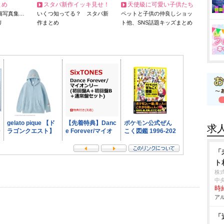
とめ
スタバ新作イッキ見せ！
天使級に可愛い子供たち
猫写真集…
いくつ知ってる？ スタバ新
ペットと子供の仲良しショッ
リ
作まとめ
ト他、SNS話題キッズまとめ
求
「
ト
株
中
時給
アル
「