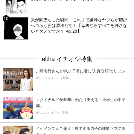
夫が闇堕ちした瞬間…これまで嫌味なヤツらが媚び
へつらう姿は滑稽だな！【母親ならすべてを許さな
いとダメですか？ Vol.28】
eltha イチオシ特集
川島海荷さんと学ぶ 日常に潜む“人身取引”のリアル
オリコンタイアップ特集
マクドナルドが40年にわたり支える「小学生の甲子
園」
オリコンタイアップ特集
イケメンてんこ盛り！尊すぎる男子の純情ラブに胸