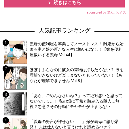
続きはこちら
sponsored by 求人ボックス
人気記事ランキング
義母の便利屋を卒業してノーストレス！ 離婚から始
まる妻と娘の新たな人生に悔いはなし！【嫁を便利
屋扱いする義母 Vol.44】
ほぼ手ぶらなのに彼女の荷物は持ちたくない？ 彼を
理解できないけど楽しまないともったいない！【あ
なたが理解できません Vol.8】
「あら、ごめんなさいね？」って絶対悪いと思って
ないでしょ…！ 私の畑に平然と踏み入る隣人…無
視？悪意？その行動にモヤモヤが止まらない
「義母の発言が許せない…！」嫁が義母に怒り爆
発！ 夫は仕方ないと言うけれど諦めるべき？