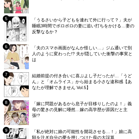
「うるさいから子どもを連れて外に行って？」夫が
睡眠3時間でボロボロの妻に追い打ちをかける…妻の
反撃なるか？
「夫のスマホ画面がなんか怪しい…」ジム通いで別
人のように変わった!? 夫が隠していた衝撃の事実と
は
結婚前提の付き合いに喜ぶよし子だったが…「うど
ん」と「オムライス」から始まる小さな違和感【あ
なたが理解できません Vol.5】
「嫁に問題があるから息子が目移りしたのよ！」義
母の驚きの見解に唖然…嫁の高学歴が原因だと主
張!?
「私が絶対に娘の可能性を開花させる…！」娘に高
額を注ぎ自分の夢を押しつけた母の大誤算