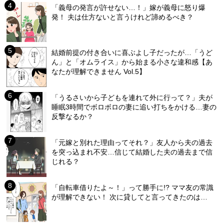
「義母の発言が許せない…！」嫁が義母に怒り爆
発！ 夫は仕方ないと言うけれど諦めるべき？
結婚前提の付き合いに喜ぶよし子だったが…「うど
ん」と「オムライス」から始まる小さな違和感【あ
なたが理解できません Vol.5】
「うるさいから子どもを連れて外に行って？」夫が
睡眠3時間でボロボロの妻に追い打ちをかける…妻の
反撃なるか？
「元嫁と別れた理由ってそれ？」友人から夫の過去
を突っ込まれ不安…信じて結婚した夫の過去まで信
じれる？
「自転車借りたよ～！」って勝手に!? ママ友の常識
が理解できない！ 次に貸してと言ってきたのは…