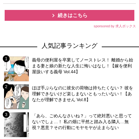
続きはこちら
sponsored by 求人ボックス
人気記事ランキング
義母の便利屋を卒業してノーストレス！ 離婚から始
まる妻と娘の新たな人生に悔いはなし！【嫁を便利
屋扱いする義母 Vol.44】
ほぼ手ぶらなのに彼女の荷物は持ちたくない？ 彼を
理解できないけど楽しまないともったいない！【あ
なたが理解できません Vol.8】
「あら、ごめんなさいね？」って絶対悪いと思って
ないでしょ…！ 私の畑に平然と踏み入る隣人…無
視？悪意？その行動にモヤモヤが止まらない