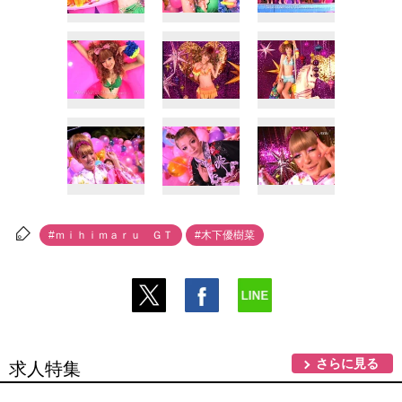
#ｍｉｈｉｍａｒｕ ＧＴ
#木下優樹菜
さらに見る
求人特集