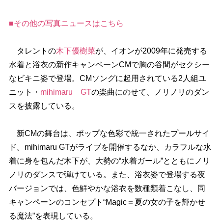
■その他の写真ニュースはこちら
タレントの
木下優樹菜
が、イオンが2009年に発売する
水着と浴衣の新作キャンペーンCMで胸の谷間がセクシー
なビキニ姿で登場。CMソングに起用されている2人組ユ
ニット・
mihimaru GT
の楽曲にのせて、ノリノリのダン
スを披露している。
新CMの舞台は、ポップな色彩で統一されたプールサイ
ド。mihimaru GTがライブを開催するなか、カラフルな水
着に身を包んだ木下が、大勢の“水着ガール”とともにノリ
ノリのダンスで弾けている。また、浴衣姿で登場する夜
バージョンでは、色鮮やかな浴衣を数種類着こなし、同
キャンペーンのコンセプト“Magic＝夏の女の子を輝かせ
る魔法”を表現している。