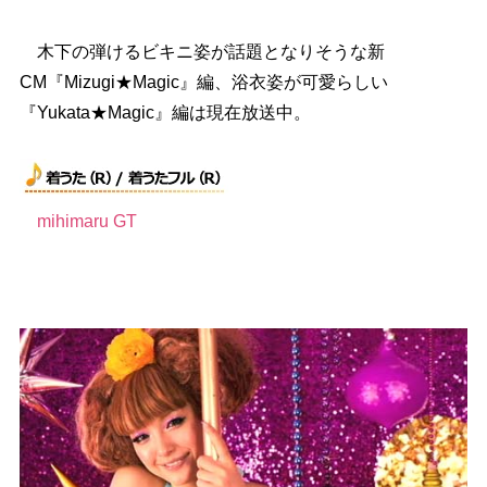
木下の弾けるビキニ姿が話題となりそうな新
CM『Mizugi★Magic』編、浴衣姿が可愛らしい
『Yukata★Magic』編は現在放送中。
mihimaru GT