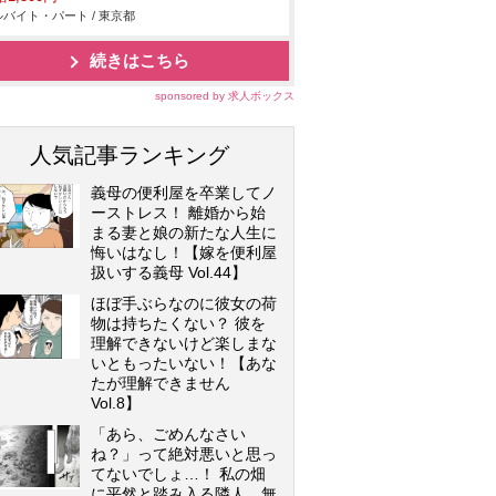
バイト・パート / 東京都
続きはこちら
sponsored by 求人ボックス
人気記事ランキング
義母の便利屋を卒業してノ
ーストレス！ 離婚から始
まる妻と娘の新たな人生に
悔いはなし！【嫁を便利屋
扱いする義母 Vol.44】
ほぼ手ぶらなのに彼女の荷
物は持ちたくない？ 彼を
理解できないけど楽しまな
いともったいない！【あな
たが理解できません
Vol.8】
「あら、ごめんなさい
ね？」って絶対悪いと思っ
てないでしょ…！ 私の畑
に平然と踏み入る隣人…無