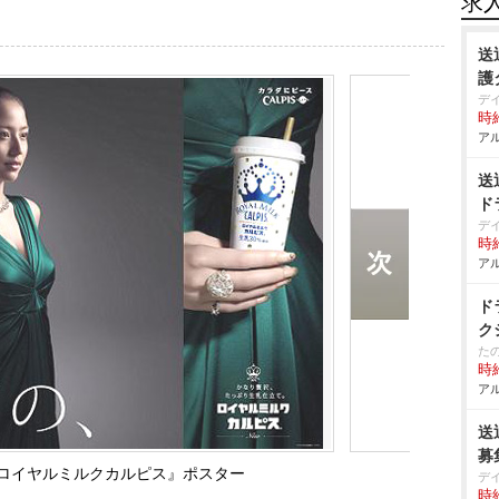
求
送
護
デ
時給
アル
送
ド
デ
時給
アル
ド
ク
た
時給
アル
送
募
『ロイヤルミルクカルピス』ポスター
デ
時給