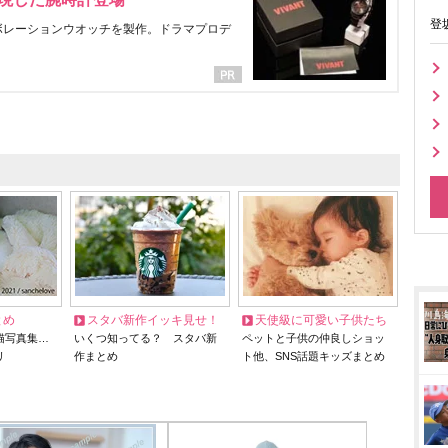
登
ラボレーションウオッチを製作。ドラマプロデ
とめ
スタバ新作イッキ見せ！
天使級に可愛い子供たち
猫写真集…
いくつ知ってる？ スタバ新
ペットと子供の仲良しショッ
リ
作まとめ
ト他、SNS話題キッズまとめ