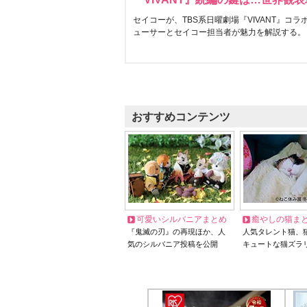
セイコーが、TBS系日曜劇場『VIVANT』コ
ューサーとセイコー担当者が魅力を解説する。
おすすめコンテンツ
可愛いシルバニアまとめ
癒やしの猫ま
『鬼滅の刃』の再現ほか、人
人気タレント猫、
気のシルバニア投稿を公開
キュートな猫ズラ