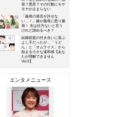
視？悪意？その行動にモヤ
モヤが止まらない
「義母の発言が許せな
い…！」嫁が義母に怒り爆
発！ 夫は仕方ないと言う
けれど諦めるべき？
結婚前提の付き合いに喜ぶ
よし子だったが…「うど
ん」と「オムライス」から
始まる小さな違和感【あな
たが理解できません
Vol.5】
エンタメニュース