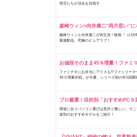
球児たちが頂点を目指す
森崎ウィン×向井康二“両片思い”
森崎ウィンと向井康二がW主演！映画『（LOVE S
最速配信。究極のピュアラブ！
お値段そのまま45％増量！ファミ
ファミチキにお弁当にアイスも!?ファミリーマ
45％増量作戦」が今夏、シリーズ初の年2回開
プロ厳選！目的別「おすすめPC９
用途に合うパソコン選びは意外と難しい。そこ
途別のおすすめモデルをご紹介！
『VIVANT』続編の鍵は…世界観