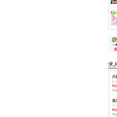
求
介
あ
時給
アル
送
サ
時給
アル