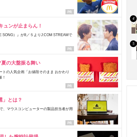
にキュンが止まらん！
ONG）』が8／５よりJ:COM STREAMで
マ夏の大盤振る舞い
ートの人気企画「お値段そのまま おかわり
催！
選」とは？
で、マウスコンピューターの製品担当者が用
表現した腕時計登場