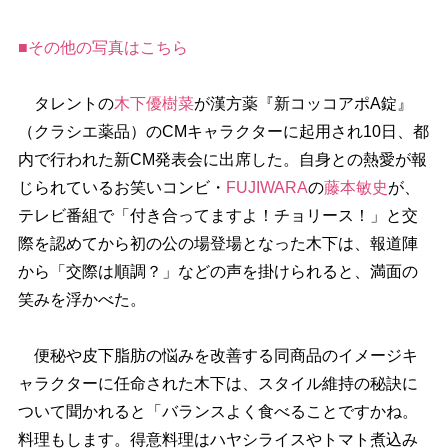
■その他の写真はこちら
タレントの
木下優樹菜
が漢方薬『新コッコアポA錠』
（クラシエ薬品）のCMキャラクターに起用され10日、都
内で行われた新CM発表会に出席した。自身との熱愛が報
じられているお笑いコンビ・
FUJIWARA
の
藤本敏史
が、
テレビ番組で「付き合ってますよ！チョリース！」と交
際を認めてから初の公の場登場となった木下は、報道陣
から「交際は順調？」などの声を掛けられると、満面の
笑みを浮かべた。
便秘や皮下脂肪の悩みを改善する同商品のイメージキ
ャラクターに任命された木下は、スタイル維持の秘訣に
ついて聞かれると「バランスよく食べることですかね。
料理もします。得意料理はハヤシライスやトマト煮込み