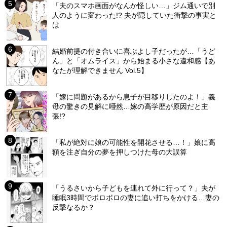
「夫のスマホ画面がなんか怪しい…」ジム通いで別
人のように変わった!? 夫が隠していた衝撃の事実と
は
結婚前提の付き合いに喜ぶよし子だったが…「うど
ん」と「オムライス」から始まる小さな違和感【あ
なたが理解できません Vol.5】
「嫁に問題があるから息子が目移りしたのよ！」義
母の驚きの見解に唖然…嫁の高学歴が原因だと主
張!?
「私が絶対に娘の可能性を開花させる…！」娘に高
額を注ぎ自分の夢を押しつけた母の大誤算
「うるさいから子どもを連れて外に行って？」夫が
睡眠3時間でボロボロの妻に追い打ちをかける…妻の
反撃なるか？