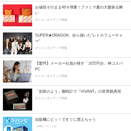
お値段そのまま45％増量！ファミマ夏の大盤振る舞
い
オリコンタイアップ特集
SUPER★DRAGON、自ら描いた”レトロフューチャ
ー”
オリコンタイアップ特集
【驚愕】メーカー社員が推す「10万円台」神コスパ
PC
オリコンタイアップ特集
「別班のよう」腕時計で『VIVANT』の世界観再現
オリコンタイアップ特集
自販機にピッ！ですぐに買えちゃう
（PR）ジハンピ