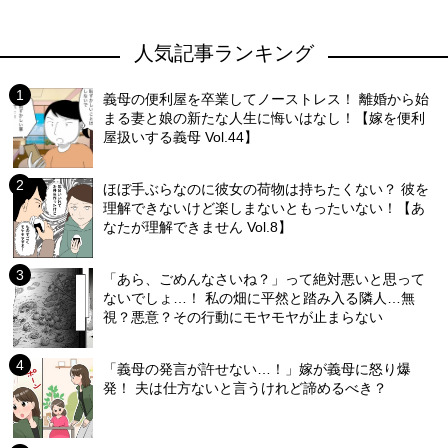
人気記事ランキング
義母の便利屋を卒業してノーストレス！ 離婚から始
まる妻と娘の新たな人生に悔いはなし！【嫁を便利
屋扱いする義母 Vol.44】
ほぼ手ぶらなのに彼女の荷物は持ちたくない？ 彼を
理解できないけど楽しまないともったいない！【あ
なたが理解できません Vol.8】
「あら、ごめんなさいね？」って絶対悪いと思って
ないでしょ…！ 私の畑に平然と踏み入る隣人…無
視？悪意？その行動にモヤモヤが止まらない
「義母の発言が許せない…！」嫁が義母に怒り爆
発！ 夫は仕方ないと言うけれど諦めるべき？