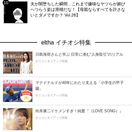
夫が闇堕ちした瞬間…これまで嫌味なヤツらが媚び
へつらう姿は滑稽だな！【母親ならすべてを許さな
いとダメですか？ Vol.28】
eltha イチオシ特集
川島海荷さんと学ぶ 日常に潜む“人身取引”のリアル
オリコンタイアップ特集
マクドナルドが40年にわたり支える「小学生の甲子
園」
オリコンタイアップ特集
向井康二イケメンすぎ！純愛『（LOVE SONG）』
オリコンタイアップ特集