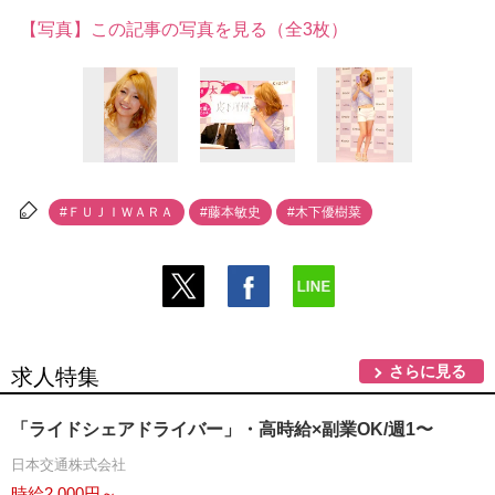
【写真】この記事の写真を見る（全3枚）
#ＦＵＪＩＷＡＲＡ
#藤本敏史
#木下優樹菜
さらに見る
求人特集
「ライドシェアドライバー」・高時給×副業OK/週1〜
日本交通株式会社
時給2,000円～