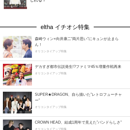
eltha イチオシ特集
森崎ウィン×向井康二“両片思い”にキュンが止まら
ん！
オリコンタイアップ特集
デカすぎ都市伝説発生!?ファミマ45％増量作戦再来
オリコンタイアップ特集
SUPER★DRAGON、自ら描いた”レトロフューチャ
ー”
オリコンタイアップ特集
CROWN HEAD、結成1周年で見えた”バンドらしさ”
オリコンタイアップ特集