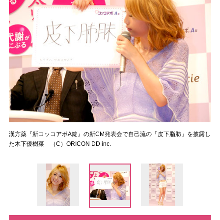
漢方薬『新コッコアポA錠』の新CM発表会で自己流の「皮下脂肪」を披露し
た木下優樹菜 （C）ORICON DD inc.