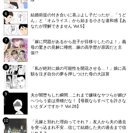
結婚前提の付き合いに喜ぶよし子だったが…「うど
ん」と「オムライス」から始まる小さな違和感【あ
なたが理解できません Vol.5】
「嫁に問題があるから息子が目移りしたのよ！」義
母の驚きの見解に唖然…嫁の高学歴が原因だと主
張!?
「私が絶対に娘の可能性を開花させる…！」娘に高
額を注ぎ自分の夢を押しつけた母の大誤算
夫が闇堕ちした瞬間…これまで嫌味なヤツらが媚び
へつらう姿は滑稽だな！【母親ならすべてを許さな
いとダメですか？ Vol.28】
「元嫁と別れた理由ってそれ？」友人から夫の過去
を突っ込まれ不安…信じて結婚した夫の過去まで信
じれる？