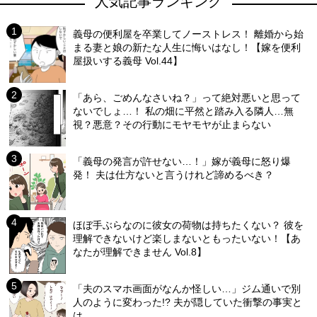
人気記事ランキング
義母の便利屋を卒業してノーストレス！ 離婚から始
まる妻と娘の新たな人生に悔いはなし！【嫁を便利
屋扱いする義母 Vol.44】
「あら、ごめんなさいね？」って絶対悪いと思って
ないでしょ…！ 私の畑に平然と踏み入る隣人…無
視？悪意？その行動にモヤモヤが止まらない
「義母の発言が許せない…！」嫁が義母に怒り爆
発！ 夫は仕方ないと言うけれど諦めるべき？
ほぼ手ぶらなのに彼女の荷物は持ちたくない？ 彼を
理解できないけど楽しまないともったいない！【あ
なたが理解できません Vol.8】
「夫のスマホ画面がなんか怪しい…」ジム通いで別
人のように変わった!? 夫が隠していた衝撃の事実と
は