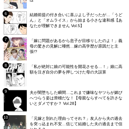
結婚前提の付き合いに喜ぶよし子だったが…「うど
ん」と「オムライス」から始まる小さな違和感【あ
なたが理解できません Vol.5】
「嫁に問題があるから息子が目移りしたのよ！」義
母の驚きの見解に唖然…嫁の高学歴が原因だと主
張!?
「私が絶対に娘の可能性を開花させる…！」娘に高
額を注ぎ自分の夢を押しつけた母の大誤算
夫が闇堕ちした瞬間…これまで嫌味なヤツらが媚び
へつらう姿は滑稽だな！【母親ならすべてを許さな
いとダメですか？ Vol.28】
「元嫁と別れた理由ってそれ？」友人から夫の過去
を突っ込まれ不安…信じて結婚した夫の過去まで信