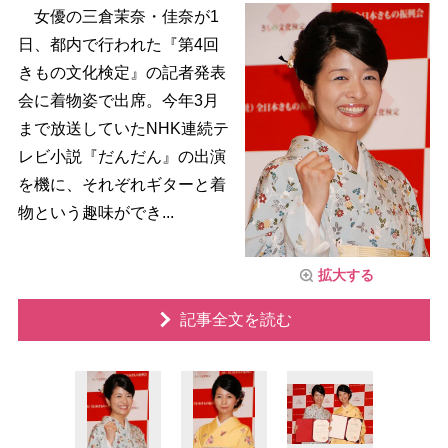
女優の三倉茉奈・佳奈が1
日、都内で行われた『第4回
きもの文化検定』の記者発表
会に着物姿で出席。今年3月
まで放送していたNHK連続テ
レビ小説『だんだん』の出演
を機に、それぞれギターと着
物という趣味ができ...
拡大する
記事全文を読む