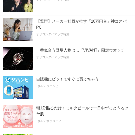
【驚愕】メーカー社員が推す「10万円台」神コスパ
PC
オリコンタイアップ特集
一番似合う登場人物は…『VIVANT』限定ウオッチ
オリコンタイアップ特集
自販機にピッ！ですぐに買えちゃう
（PR）ジハンピ
朝1分貼るだけ！ミルクピールで一日中ずっとうるツ
ヤ肌
（PR）サボリーノ