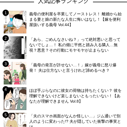
人気記事ランキング
義母の便利屋を卒業してノーストレス！ 離婚から始
まる妻と娘の新たな人生に悔いはなし！【嫁を便利
屋扱いする義母 Vol.44】
「あら、ごめんなさいね？」って絶対悪いと思って
ないでしょ…！ 私の畑に平然と踏み入る隣人…無
視？悪意？その行動にモヤモヤが止まらない
「義母の発言が許せない…！」嫁が義母に怒り爆
発！ 夫は仕方ないと言うけれど諦めるべき？
ほぼ手ぶらなのに彼女の荷物は持ちたくない？ 彼を
理解できないけど楽しまないともったいない！【あ
なたが理解できません Vol.8】
「夫のスマホ画面がなんか怪しい…」ジム通いで別
人のように変わった!? 夫が隠していた衝撃の事実と
は