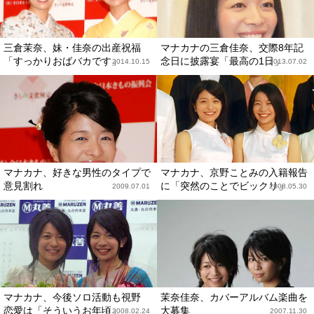
三倉茉奈、妹・佳奈の出産祝福
マナカナの三倉佳奈、交際8年記
「すっかりおばバカです」
念日に披露宴「最高の1日」
2014.10.15
2013.07.02
マナカナ、好きな男性のタイプで
マナカナ、京野ことみの入籍報告
意見割れ
に「突然のことでビックリ」
2009.07.01
2008.05.30
マナカナ、今後ソロ活動も視野
茉奈佳奈、カバーアルバム楽曲を
恋愛は「そういうお年頃」
大募集
2008.02.24
2007.11.30