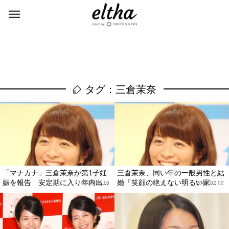
タグ：三倉茉奈
「マナカナ」三倉茉奈が第1子妊
三倉茉奈、同い年の一般男性と結
娠を報告 安定期に入り年内出...
婚「笑顔の絶えない明るい家...
2020.08.16
2019.02.02