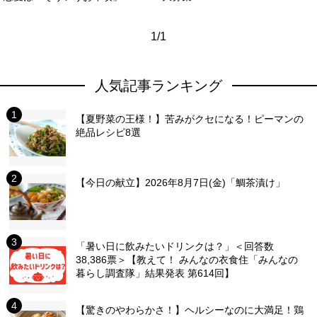
1/1
人気記事ランキング
【夏野菜の王様！】苦みがクセになる！ピーマンの
絶品レシピ8選
【今日の献立】2026年8月7日(金)「鯛茶漬け」
「暑い日に飲みたいドリンクは？」＜回答数
38,386票＞【教えて！ みんなの衣食住「みんなの
暮らし調査隊」結果発表 第614回】
【驚きのやわらかさ！】ヘルシーなのに大満足！鶏