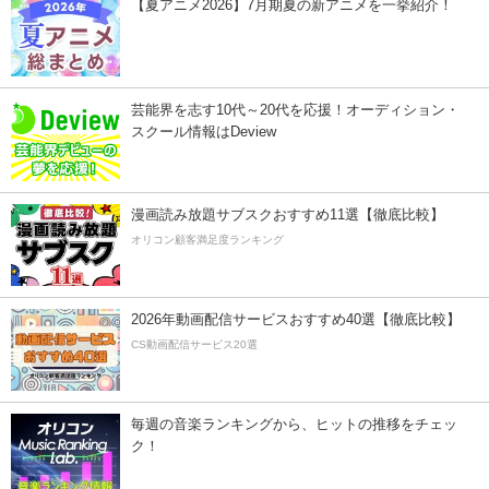
【夏アニメ2026】7月期夏の新アニメを一挙紹介！
芸能界を志す10代～20代を応援！オーディション・
スクール情報はDeview
漫画読み放題サブスクおすすめ11選【徹底比較】
オリコン顧客満足度ランキング
2026年動画配信サービスおすすめ40選【徹底比較】
CS動画配信サービス20選
毎週の音楽ランキングから、ヒットの推移をチェッ
ク！