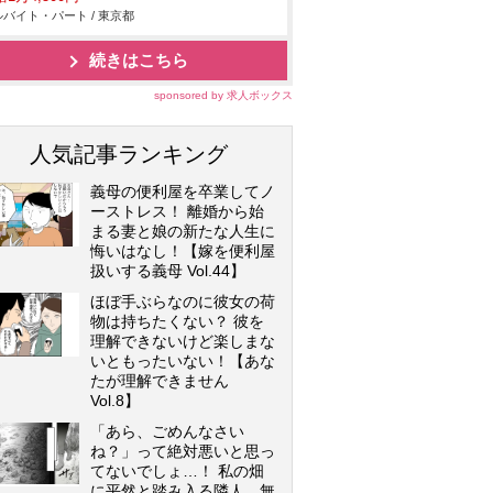
バイト・パート / 東京都
続きはこちら
sponsored by 求人ボックス
人気記事ランキング
義母の便利屋を卒業してノ
ーストレス！ 離婚から始
まる妻と娘の新たな人生に
悔いはなし！【嫁を便利屋
扱いする義母 Vol.44】
ほぼ手ぶらなのに彼女の荷
物は持ちたくない？ 彼を
理解できないけど楽しまな
いともったいない！【あな
たが理解できません
Vol.8】
「あら、ごめんなさい
ね？」って絶対悪いと思っ
てないでしょ…！ 私の畑
に平然と踏み入る隣人…無