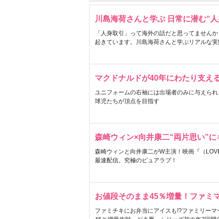
川島海荷さんと学ぶ 日常に潜む“人
「人身取引」って海外の話だと思ってませんか
起きています。川島海荷さんと学ぶリアルな実
マクドナルドが40年にわたり支え
ユニフォームの右袖には出場者のみに与えられ
球児たちが頂点を目指す
森崎ウィン×向井康二“両片思い”
森崎ウィンと向井康二がW主演！映画『（LOVE S
最速配信。究極のピュアラブ！
お値段そのまま45％増量！ファミ
ファミチキにお弁当にアイスも!?ファミリーマ