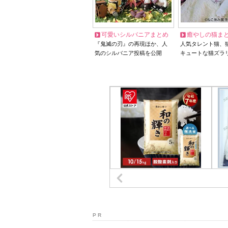
可愛いシルバニアまとめ
癒やしの猫ま
『鬼滅の刃』の再現ほか、人
人気タレント猫、
気のシルバニア投稿を公開
キュートな猫ズラ
P R