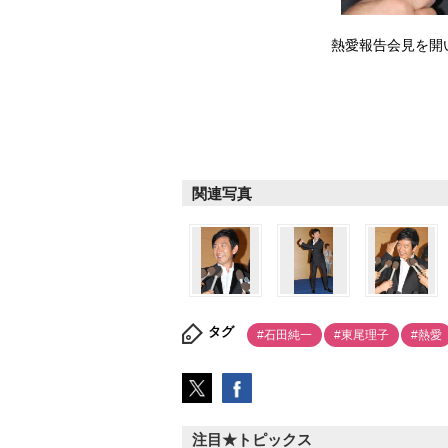
熱愛報告会見を開いた
関連写真
タグ
#石田純一
#東尾理子
#熱愛
注目★トピックス