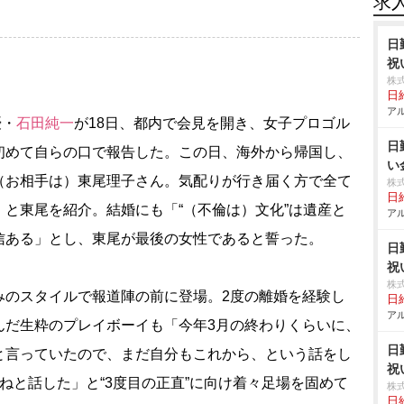
求
日
祝
株
日給
アル
優・
石田純一
が18日、都内で会見を開き、女子プロゴル
日
初めて自らの口で報告した。この日、海外から帰国し、
い
（お相手は）東尾理子さん。気配りが行き届く方で全て
株
日給
と東尾を紹介。結婚にも「“（不倫は）文化”は遺産と
アル
信ある」とし、東尾が最後の女性であると誓った。
日
祝
株
のスタイルで報道陣の前に登場。2度の離婚を経験し
日給
アル
んだ生粋のプレイボーイも「今年3月の終わりくらいに、
日
と言っていたので、まだ自分もこれから、という話をし
祝
ねと話した」と“3度目の正直”に向け着々足場を固めて
株
日給