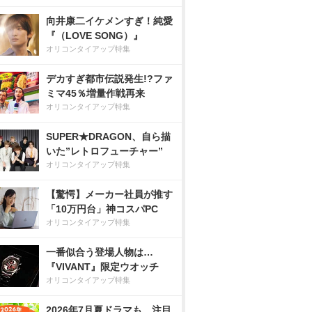
向井康二イケメンすぎ！純愛
『（LOVE SONG）』
オリコンタイアップ特集
デカすぎ都市伝説発生!?ファ
ミマ45％増量作戦再来
オリコンタイアップ特集
SUPER★DRAGON、自ら描
いた”レトロフューチャー”
オリコンタイアップ特集
【驚愕】メーカー社員が推す
「10万円台」神コスパPC
オリコンタイアップ特集
一番似合う登場人物は…
『VIVANT』限定ウオッチ
オリコンタイアップ特集
2026年7月夏ドラマも、注目