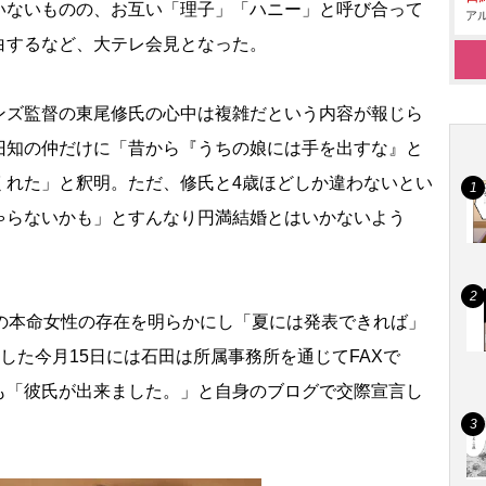
いないものの、お互い「理子」「ハニー」と呼び合って
アル
白するなど、大テレ会見となった。
ズ監督の東尾修氏の心中は複雑だという内容が報じら
旧知の仲だけに「昔から『うちの娘には手を出すな』と
くれた」と釈明。ただ、修氏と4歳ほどしか違わないとい
ゃらないかも」とすんなり円満結婚とはいかないよう
の本命女性の存在を明らかにし「夏には発表できれば」
した今月15日には石田は所属事務所を通じてFAXで
も「彼氏が出来ました。」と自身のブログで交際宣言し