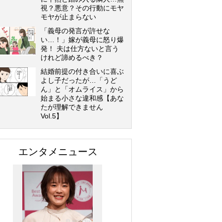
視？悪意？その行動にモヤ
モヤが止まらない
「義母の発言が許せな
い…！」嫁が義母に怒り爆
発！ 夫は仕方ないと言う
けれど諦めるべき？
結婚前提の付き合いに喜ぶ
よし子だったが…「うど
ん」と「オムライス」から
始まる小さな違和感【あな
たが理解できません
Vol.5】
エンタメニュース