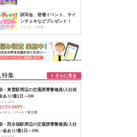
試写会、登壇イベント、サイ
ンチェキなどプレゼント！
プレゼント特集
人特集
さらに見る
勤・東雲駅周辺の交通誘導警備員/入社祝
金あり/週1日～OK
式会社MSK
1万4,500円～
バイト・パート / 東京都
勤・西永福駅周辺の交通誘導警備員/入社
い金あり/週1日～OK
式会社MSK