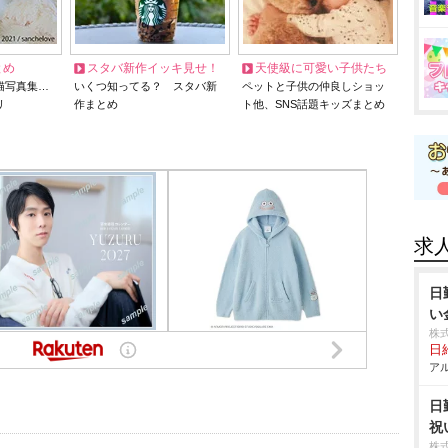
とめ
スタバ新作イッキ見せ！
天使級に可愛い子供たち
猫写真集…
いくつ知ってる？ スタバ新
ペットと子供の仲良しショッ
リ
作まとめ
ト他、SNS話題キッズまとめ
求
日
い
株
日給
アル
日
祝
株