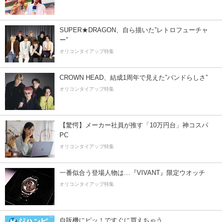
SUPER★DRAGON、自ら描いた”レトロフューチャ
ー”
オリコンタイアップ特集
CROWN HEAD、結成1周年で見えた”バンドらしさ”
オリコンタイアップ特集
【驚愕】メーカー社員が推す「10万円台」神コスパ
PC
オリコンタイアップ特集
一番似合う登場人物は…『VIVANT』限定ウオッチ
オリコンタイアップ特集
自販機にピッ！ですぐに買えちゃう