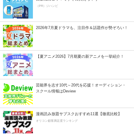
（PR）ジハンピ
2026年7月夏ドラマも、注目作＆話題作が勢ぞろい！
【夏アニメ2026】7月期夏の新アニメを一挙紹介！
芸能界を志す10代～20代を応援！オーディション・
スクール情報はDeview
漫画読み放題サブスクおすすめ11選【徹底比較】
オリコン顧客満足度ランキング