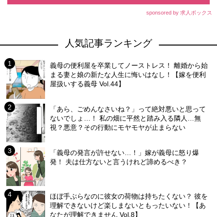
sponsored by 求人ボックス
人気記事ランキング
義母の便利屋を卒業してノーストレス！ 離婚から始
まる妻と娘の新たな人生に悔いはなし！【嫁を便利
屋扱いする義母 Vol.44】
「あら、ごめんなさいね？」って絶対悪いと思って
ないでしょ…！ 私の畑に平然と踏み入る隣人…無
視？悪意？その行動にモヤモヤが止まらない
「義母の発言が許せない…！」嫁が義母に怒り爆
発！ 夫は仕方ないと言うけれど諦めるべき？
ほぼ手ぶらなのに彼女の荷物は持ちたくない？ 彼を
理解できないけど楽しまないともったいない！【あ
なたが理解できません Vol.8】