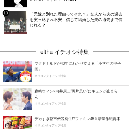
「元嫁と別れた理由ってそれ？」友人から夫の過去
を突っ込まれ不安…信じて結婚した夫の過去まで信
じれる？
eltha イチオシ特集
マクドナルドが40年にわたり支える「小学生の甲子
園」
オリコンタイアップ特集
森崎ウィン×向井康二“両片思い”にキュンが止まら
ん！
オリコンタイアップ特集
デカすぎ都市伝説発生!?ファミマ45％増量作戦再来
オリコンタイアップ特集