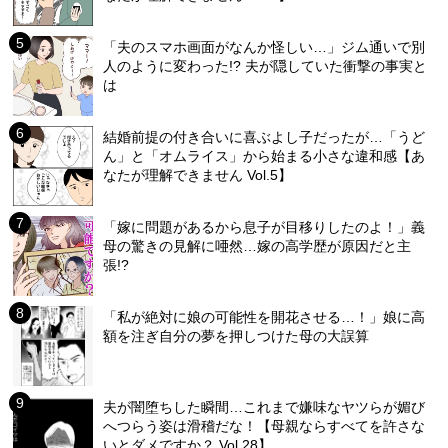
「夫のスマホ画面がなんか怪しい…」ジム通いで別
人のように変わった!? 夫が隠していた衝撃の事実と
は
結婚前提の付き合いに喜ぶよし子だったが…「うど
ん」と「オムライス」から始まる小さな違和感【あ
なたが理解できません Vol.5】
「嫁に問題があるから息子が目移りしたのよ！」義
母の驚きの見解に唖然…嫁の高学歴が原因だと主
張!?
「私が絶対に娘の可能性を開花させる…！」娘に高
額を注ぎ自分の夢を押しつけた母の大誤算
夫が闇堕ちした瞬間…これまで嫌味なヤツらが媚び
へつらう姿は滑稽だな！【母親ならすべてを許さな
いとダメですか？ Vol.28】