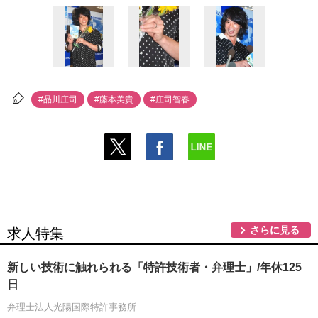
#品川庄司
#藤本美貴
#庄司智春
さらに見る
求人特集
新しい技術に触れられる「特許技術者・弁理士」/年休125
日
弁理士法人光陽国際特許事務所