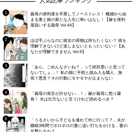
人気記事ランキング
義母の便利屋を卒業してノーストレス！ 離婚から始
まる妻と娘の新たな人生に悔いはなし！【嫁を便利
屋扱いする義母 Vol.44】
ほぼ手ぶらなのに彼女の荷物は持ちたくない？ 彼を
理解できないけど楽しまないともったいない！【あ
なたが理解できません Vol.8】
「あら、ごめんなさいね？」って絶対悪いと思って
ないでしょ…！ 私の畑に平然と踏み入る隣人…無
視？悪意？その行動にモヤモヤが止まらない
「義母の発言が許せない…！」嫁が義母に怒り爆
発！ 夫は仕方ないと言うけれど諦めるべき？
「うるさいから子どもを連れて外に行って？」夫が
睡眠3時間でボロボロの妻に追い打ちをかける…妻の
反撃なるか？