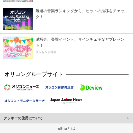
毎週の音楽ランキングから、ヒットの推移をチェッ
ク！
試写会、登壇イベント、サインチェキなどプレゼン
ト！
プレゼント特集
オリコングループサイト
クッキーの使用について
このサイトでは Cookie を使用して、ユーザーに合わせたコンテンツや広告の
elthaとは
表示、ソーシャル メディア機能の提供、広告の表示回数やクリック数の測定を