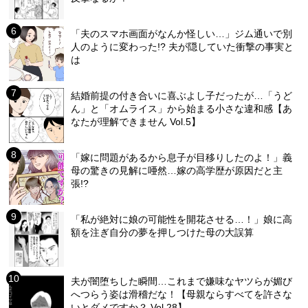
「夫のスマホ画面がなんか怪しい…」ジム通いで別
人のように変わった!? 夫が隠していた衝撃の事実と
は
結婚前提の付き合いに喜ぶよし子だったが…「うど
ん」と「オムライス」から始まる小さな違和感【あ
なたが理解できません Vol.5】
「嫁に問題があるから息子が目移りしたのよ！」義
母の驚きの見解に唖然…嫁の高学歴が原因だと主
張!?
「私が絶対に娘の可能性を開花させる…！」娘に高
額を注ぎ自分の夢を押しつけた母の大誤算
夫が闇堕ちした瞬間…これまで嫌味なヤツらが媚び
へつらう姿は滑稽だな！【母親ならすべてを許さな
いとダメですか？ Vol.28】