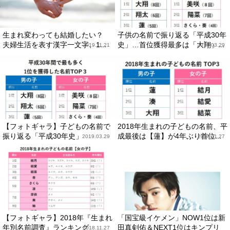
生まれ変わっても結婚したい？
子供の名前で振り返る「平成30年
夫婦生活を表す漢字一文字、1...
史」…首位獲得最多は「大翔」...
2019.11.21
2019.03.29
【フォトギャラ】子どもの名前で
2018年生まれの子どもの名前、平
振り返る「平成30年史」
成最後は【蓮】が4年ぶり首位...
2019.03.29
2018.11.27
【フォトギャラ】2018年『生まれ
「国宝級イケメン」NOW1位は新
年別名前調査』ランキング
田真剣佑＆NEXT1位はキンプリ
2018.11.27