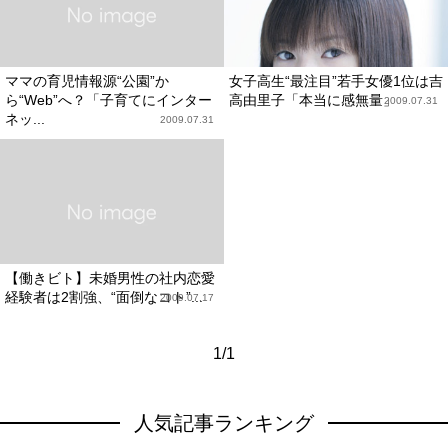
ママの育児情報源“公園”か
女子高生“最注目”若手女優1位は吉
ら“Web”へ？「子育てにインター
高由里子「本当に感無量」
2009.07.31
ネッ...
2009.07.31
【働きビト】未婚男性の社内恋愛
経験者は2割強、“面倒なコト”...
2009.07.17
1/1
人気記事ランキング