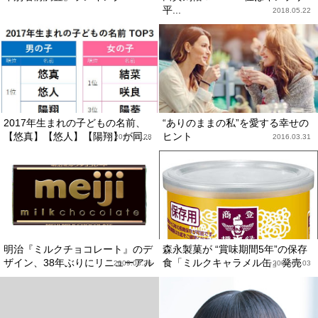
平...
2018.05.22
2017年生まれの子どもの名前、
“ありのままの私”を愛する幸せの
【悠真】【悠人】【陽翔】が同...
ヒント
2017.11.28
2016.03.31
明治『ミルクチョコレート』のデ
森永製菓が “賞味期間5年”の保存
ザイン、38年ぶりにリニューアル
食「ミルクキャラメル缶」発売
2009.08.26
2009.08.03