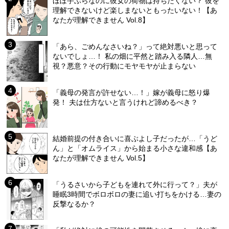
ほぼ手ぶらなのに彼女の荷物は持ちたくない？ 彼を
理解できないけど楽しまないともったいない！【あ
なたが理解できません Vol.8】
「あら、ごめんなさいね？」って絶対悪いと思って
ないでしょ…！ 私の畑に平然と踏み入る隣人…無
視？悪意？その行動にモヤモヤが止まらない
「義母の発言が許せない…！」嫁が義母に怒り爆
発！ 夫は仕方ないと言うけれど諦めるべき？
結婚前提の付き合いに喜ぶよし子だったが…「うど
ん」と「オムライス」から始まる小さな違和感【あ
なたが理解できません Vol.5】
「うるさいから子どもを連れて外に行って？」夫が
睡眠3時間でボロボロの妻に追い打ちをかける…妻の
反撃なるか？