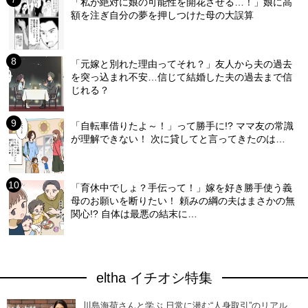
「私が絶対に娘の可能性を開花させる…！」娘に高
額を注ぎ自分の夢を押しつけた母の大誤算
「元嫁と別れた理由ってそれ？」友人から夫の過去
を突っ込まれ不安…信じて結婚した夫の過去まで信
じれる？
「自転車借りたよ～！」って勝手に!? ママ友の常識
が理解できない！ 次に貸してと言ってきたのは…
「育休中でしょ？手伝って！」嫁を好き勝手使う義
母のお願いを断りたい！ 頼みの綱の夫はまさかの無
関心!? 自体は最悪の結末に…
eltha イチオシ特集
川島海荷さんと学ぶ 日常に潜む“人身取引”のリアル