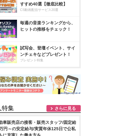
すすめ40選【徹底比較】
CS動画配信サービス20選
毎週の音楽ランキングから、
ヒットの推移をチェック！
試写会、登壇イベント、サイ
ンチェキなどプレゼント！
プレゼント特集
人特集
さらに見る
動車販売店の接客・販売スタッフ/固定給
2万円～の安定給与/実質年休125日で公私
もに充実した働き方を