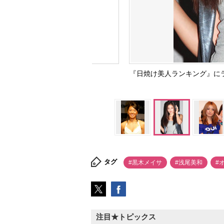
『日焼け美人ランキング』にラ
タグ
#黒木メイサ
#浅尾美和
#
注目★トピックス