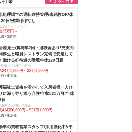
人特集
さらに見る
水処理場での運転維持管理/未経験OK/休
120日/残業ほぼなし
式会社アイ・メッツ
給23万円～
員 / 愛知県
語聴覚士/賞与年2回・退職金あり!充実の
利厚生と職員レストラン完備で安定して
く働ける好待遇の環境年休120日超
会医療法人財団 仁医会
24万1,900円～32万1,900円
員 / 東京都
護福祉士資格を活かして入所者様一人ひ
りに深く寄り添う介護/年収521万可/年休
3日
会医療法人財団 仁医会
414万6,600円～521万1,600円
員 / 東京都
動車の買取営業スタッフ/採用強化中!/平