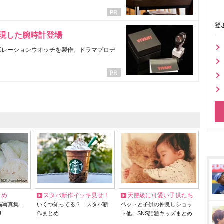
登
表現した腕時計登場
ラボレーションウオッチを製作。ドラマプロデ
とめ
スタバ新作イッキ見せ！
天使級に可愛い子供たち
猫写真集…
いくつ知ってる？ スタバ新
ペットと子供の仲良しショッ
リ
作まとめ
ト他、SNS話題キッズまとめ