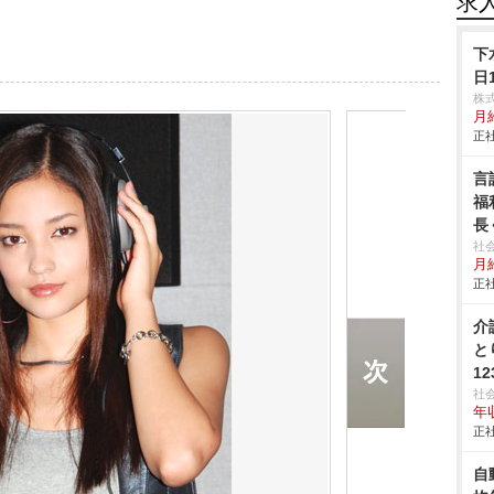
求
下
日
株
月
正社
言
福
長
社
月給
正社
介
と
12
社
年収
正社
自