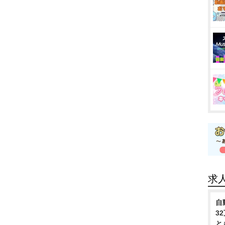
求
自
3
と