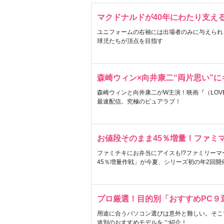
マクドナルドが40年にわたり支え
ユニフォームの右袖には出場者のみに与えられ
球児たちが頂点を目指す
森崎ウィン×向井康二“両片思い”
森崎ウィンと向井康二がW主演！映画『（LOVE S
最速配信。究極のピュアラブ！
お値段そのまま45％増量！ファミ
ファミチキにお弁当にアイスも!?ファミリーマ
45％増量作戦」が今夏、シリーズ初の年2回開
プロ厳選！目的別「おすすめPC９
用途に合うパソコン選びは意外と難しい。そこ
途別のおすすめモデルをご紹介！