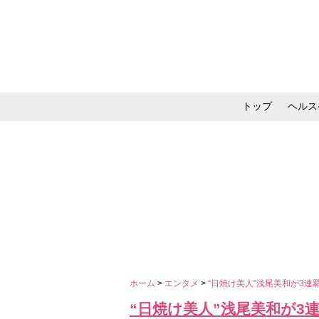
トップ
ヘルス
メイク・コスメ・スキ
ホーム
>
エンタメ
>
“日焼け美人”浅尾美和が3連
“日焼け美人”浅尾美和が3