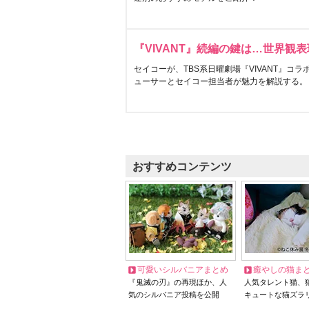
『VIVANT』続編の鍵は…世界観
セイコーが、TBS系日曜劇場『VIVANT』コ
ューサーとセイコー担当者が魅力を解説する。
おすすめコンテンツ
可愛いシルバニアまとめ
癒やしの猫ま
『鬼滅の刃』の再現ほか、人
人気タレント猫、
気のシルバニア投稿を公開
キュートな猫ズラ