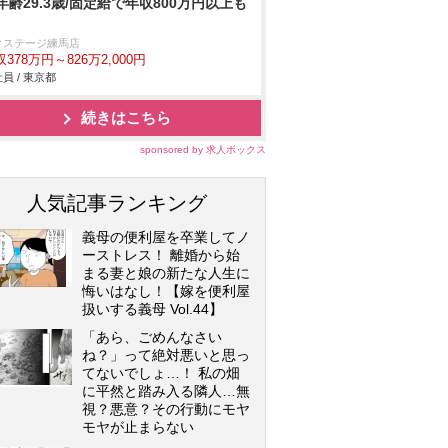
年齢29.3歳/固定給で年収800万円以上も
クステージ練馬店
378万円～826万2,000円
員 / 東京都
続きはこちら
sponsored by 求人ボックス
人気記事ランキング
義母の便利屋を卒業してノ
ーストレス！ 離婚から始
まる妻と娘の新たな人生に
悔いはなし！【嫁を便利屋
扱いする義母 Vol.44】
「あら、ごめんなさい
ね？」って絶対悪いと思っ
てないでしょ…！ 私の畑
に平然と踏み入る隣人…無
視？悪意？その行動にモヤ
モヤが止まらない