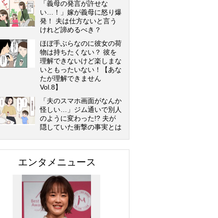
「義母の発言が許せな
い…！」嫁が義母に怒り爆
発！ 夫は仕方ないと言う
けれど諦めるべき？
ほぼ手ぶらなのに彼女の荷
物は持ちたくない？ 彼を
理解できないけど楽しまな
いともったいない！【あな
たが理解できません
Vol.8】
「夫のスマホ画面がなんか
怪しい…」ジム通いで別人
のように変わった!? 夫が
隠していた衝撃の事実とは
エンタメニュース