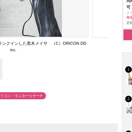
均
可
ネ
年収
正社
ンクインした黒木メイサ （C）ORICON DD
inc.
オリコン・モニターリサーチ