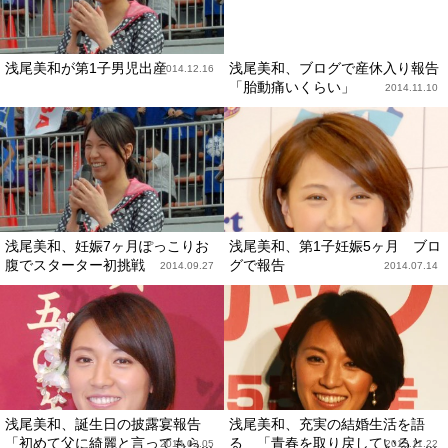
浅尾美和が第1子男児出産
浅尾美和、ブログで産休入り報告
2014.12.16
「胎動痛いくらい」
2014.11.10
浅尾美和、妊娠7ヶ月ぽっこりお
浅尾美和、第1子妊娠5ヶ月 ブロ
腹でスターター初挑戦
グで報告
2014.09.27
2014.07.14
浅尾美和、誕生日の披露宴報告
浅尾美和、充実の結婚生活を語
「初めて父に綺麗と言ってもら...
る 「青春を取り戻していると...
2014.02.05
2013.11.22