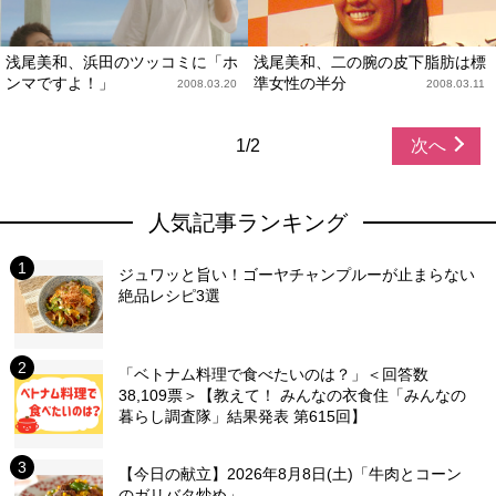
浅尾美和、浜田のツッコミに「ホ
浅尾美和、二の腕の皮下脂肪は標
ンマですよ！」
準女性の半分
2008.03.20
2008.03.11
1/2
次へ
人気記事ランキング
ジュワッと旨い！ゴーヤチャンプルーが止まらない
絶品レシピ3選
「ベトナム料理で食べたいのは？」＜回答数
38,109票＞【教えて！ みんなの衣食住「みんなの
暮らし調査隊」結果発表 第615回】
【今日の献立】2026年8月8日(土)「牛肉とコーン
のガリバタ炒め」