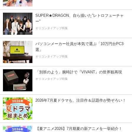
SUPER★DRAGON、自ら描いた”レトロフューチャ
ー”
オリコンタイアップ特集
パソコンメーカー社員が本気で選ぶ「10万円台PC3
選」
オリコンタイアップ特集
「別班のよう」腕時計で『VIVANT』の世界観再現
オリコンタイアップ特集
2026年7月夏ドラマも、注目作＆話題作が勢ぞろい！
【夏アニメ2026】7月期夏の新アニメを一挙紹介！