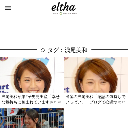
タグ：浅尾美和
浅尾美和が第2子男児出産「幸せ
出産の浅尾美和「感謝の気持ちで
な気持ちに包まれています」
いっぱい」 ブログで心境つ...
2016.11.28
2014.12.17