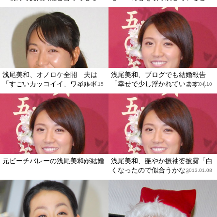
浅尾美和、オノロケ全開 夫は
浅尾美和、ブログでも結婚報告
「すごいカッコイイ、ワイルド...
「幸せで少し浮かれています（...
2013.04.15
2013.04.10
元ビーチバレーの浅尾美和が結婚
浅尾美和、艶やか振袖姿披露「白
2013.04.08
くなったので似合うかな」
2013.01.08