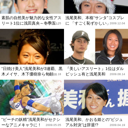
素肌の自然美が魅力的な女性アス
浅尾美和、本格“サンタ”コスプレ
リート1位に浅田真央～冬季五...
に 「すごく恥ずかしい」
2010.03.05
2009.12.04
“日焼け美人”浅尾美和が3連覇、黒
『美しいアスリート』1位はダル
木メイサ、木下優樹奈ら旬顔...
ビッシュ有と浅尾美和
2009.08.18
2009.08.14
“ビーチの妖精”浅尾美和がセクシ
浅尾美和、かおる姫との“ビジュ
ーなアニメキャラに！
アル対決”は辞退!?
2009.05.05
2009.04.19