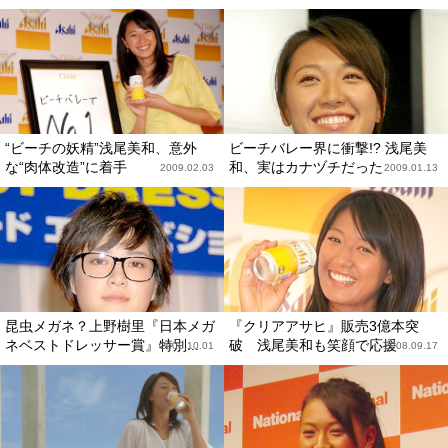
“ビーチの妖精”浅尾美和、意外
ビーチバレー界に衝撃!? 浅尾美
な“肉体改造”に着手
和、実はカナヅチだった
2009.02.03
2009.01.13
昆虫メガネ？上野樹里『日本メガ
『クリアアサヒ』販売3億本突
ネベストドレッサー賞』特別...
破 浅尾美和も笑顔で応援
2008.10.01
2008.09.17