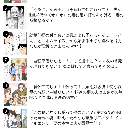
「うるさいから子どもを連れて外に行って？」夫が
睡眠3時間でボロボロの妻に追い打ちをかける…妻の
反撃なるか？
結婚前提の付き合いに喜ぶよし子だったが…「うど
ん」と「オムライス」から始まる小さな違和感【あ
なたが理解できません Vol.5】
「自転車借りたよ～！」って勝手に!? ママ友の常識
が理解できない！ 次に貸してと言ってきたのは…
「育休中でしょ？手伝って！」嫁を好き勝手使う義
母のお願いを断りたい！ 頼みの綱の夫はまさかの無
関心!? 自体は最悪の結末に…
「この食い尽くし系って俺のこと!?」妻のSNSで知
った自分の姿…映えのためなら家族は二の次？ イン
フルエンサー妻の本性に夫が限界寸前！