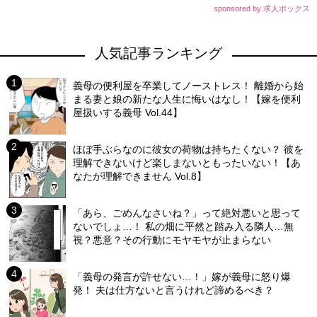
sponsored by 求人ボックス
人気記事ランキング
義母の便利屋を卒業してノーストレス！ 離婚から始
まる妻と娘の新たな人生に悔いはなし！【嫁を便利
屋扱いする義母 Vol.44】
ほぼ手ぶらなのに彼女の荷物は持ちたくない？ 彼を
理解できないけど楽しまないともったいない！【あ
なたが理解できません Vol.8】
「あら、ごめんなさいね？」って絶対悪いと思って
ないでしょ…！ 私の畑に平然と踏み入る隣人…無
視？悪意？その行動にモヤモヤが止まらない
「義母の発言が許せない…！」嫁が義母に怒り爆
発！ 夫は仕方ないと言うけれど諦めるべき？