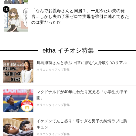
「なんでお義母さんと同居？」一見冷たい夫の発
言…しかし夫の了承ゼロで実母を強引に連れてきた
のは妻だった!?
eltha イチオシ特集
川島海荷さんと学ぶ 日常に潜む“人身取引”のリアル
オリコンタイアップ特集
マクドナルドが40年にわたり支える「小学生の甲子
園」
オリコンタイアップ特集
イケメンてんこ盛り！尊すぎる男子の純情ラブに胸
キュン
オリコンタイアップ特集