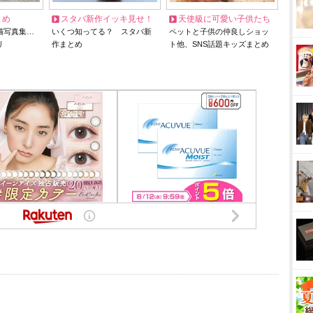
とめ
スタバ新作イッキ見せ！
天使級に可愛い子供たち
猫写真集…
いくつ知ってる？ スタバ新
ペットと子供の仲良しショッ
リ
作まとめ
ト他、SNS話題キッズまとめ