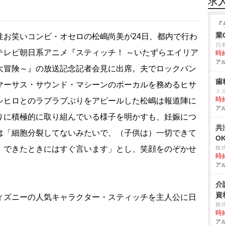
求
「
業
お笑いコンビ・オセロの松嶋尚美が24日、都内で行わ
日
テレビ朝日系アニメ『スティッチ！ ～いたずらエイリア
時給
アル
大冒険～』の放送記念記者会見に出席。夫でロックバン
歯
マーサス・サウンド・マシーンのボーカルを務めるヒサ
ト
時給
シヒロとのラブラブぶりをアピールした松嶋は報道陣に
アル
りに積極的に取り組んでいる様子を明かすも、妊娠につ
共
は「細胞分裂してないみたいで、（子供は）一切できて
O
。できたときにはすぐ言います」とし、笑顔をのぞかせ
株
時給
アル
介
資
ズニーの人気キャラクター・スティッチを主人公に日
株
時給
アル