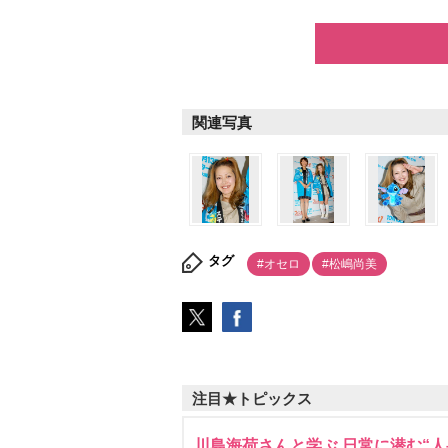
関連写真
タグ
#オセロ
#松嶋尚美
注目★トピックス
川島海荷さんと学ぶ 日常に潜む“人