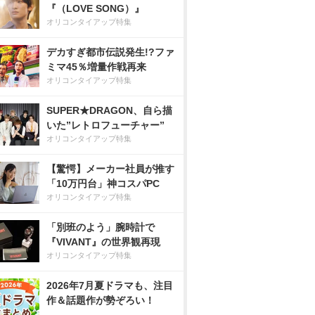
『（LOVE SONG）』
オリコンタイアップ特集
デカすぎ都市伝説発生!?ファ
ミマ45％増量作戦再来
オリコンタイアップ特集
SUPER★DRAGON、自ら描
いた”レトロフューチャー”
オリコンタイアップ特集
【驚愕】メーカー社員が推す
「10万円台」神コスパPC
オリコンタイアップ特集
「別班のよう」腕時計で
『VIVANT』の世界観再現
オリコンタイアップ特集
2026年7月夏ドラマも、注目
作＆話題作が勢ぞろい！