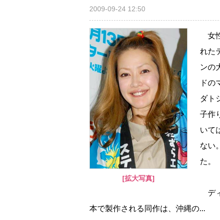
2009-09-24 12:50
女性
れた
ンの
ドの
ダト
子作
いて
ない
た。
[拡大写真]
ディ
本で製作される同作は、沖縄の...