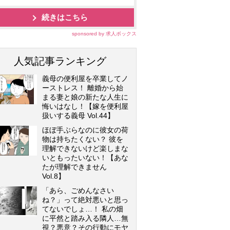
続きはこちら
sponsored by 求人ボックス
人気記事ランキング
義母の便利屋を卒業してノ
ーストレス！ 離婚から始
まる妻と娘の新たな人生に
悔いはなし！【嫁を便利屋
扱いする義母 Vol.44】
ほぼ手ぶらなのに彼女の荷
物は持ちたくない？ 彼を
理解できないけど楽しまな
いともったいない！【あな
たが理解できません
Vol.8】
「あら、ごめんなさい
ね？」って絶対悪いと思っ
てないでしょ…！ 私の畑
に平然と踏み入る隣人…無
視？悪意？その行動にモヤ