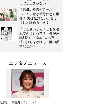
モヤが止まらない
「義母の発言が許せな
い…！」嫁が義母に怒り爆
発！ 夫は仕方ないと言う
けれど諦めるべき？
「うるさいから子どもを連
れて外に行って？」夫が睡
眠3時間でボロボロの妻に
追い打ちをかける…妻の反
撃なるか？
エンタメニュース
坂絵莉、4歳長男とランニング