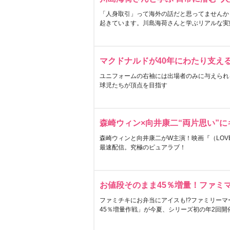
「人身取引」って海外の話だと思ってませんか
起きています。川島海荷さんと学ぶリアルな実
マクドナルドが40年にわたり支え
ユニフォームの右袖には出場者のみに与えられ
球児たちが頂点を目指す
森崎ウィン×向井康二“両片思い”
森崎ウィンと向井康二がW主演！映画『（LOVE S
最速配信。究極のピュアラブ！
お値段そのまま45％増量！ファミ
ファミチキにお弁当にアイスも!?ファミリーマ
45％増量作戦」が今夏、シリーズ初の年2回開