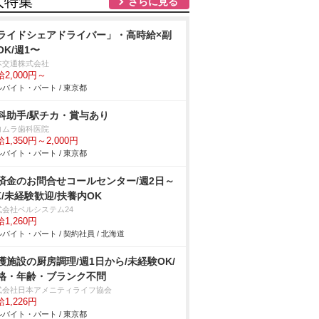
人特集
さらに見る
ライドシェアドライバー」・高時給×副
OK/週1〜
本交通株式会社
2,000円～
バイト・パート / 東京都
科助手/駅チカ・賞与あり
ヨムラ歯科医院
1,350円～2,000円
バイト・パート / 東京都
済金のお問合せコールセンター/週2日～
K/未経験歓迎/扶養内OK
式会社ベルシステム24
1,260円
バイト・パート / 契約社員 / 北海道
護施設の厨房調理/週1日から/未経験OK/
格・年齢・ブランク不問
式会社日本アメニティライフ協会
1,226円
バイト・パート / 東京都