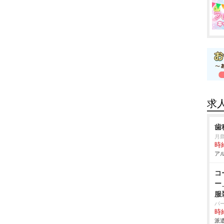
求
歯
月
時給
アル
コ
ー
服
パ
時給
派遣