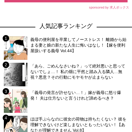
sponsored by 求人ボックス
人気記事ランキング
義母の便利屋を卒業してノーストレス！ 離婚から始
まる妻と娘の新たな人生に悔いはなし！【嫁を便利
屋扱いする義母 Vol.44】
「あら、ごめんなさいね？」って絶対悪いと思って
ないでしょ…！ 私の畑に平然と踏み入る隣人…無
視？悪意？その行動にモヤモヤが止まらない
「義母の発言が許せない…！」嫁が義母に怒り爆
発！ 夫は仕方ないと言うけれど諦めるべき？
ほぼ手ぶらなのに彼女の荷物は持ちたくない？ 彼を
理解できないけど楽しまないともったいない！【あ
なたが理解できません Vol.8】