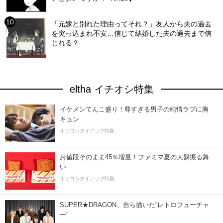
「元嫁と別れた理由ってそれ？」友人から夫の過去
を突っ込まれ不安…信じて結婚した夫の過去まで信
じれる？
eltha イチオシ特集
イケメンてんこ盛り！尊すぎる男子の純情ラブに胸
キュン
オリコンタイアップ特集
お値段そのまま45％増量！ファミマ夏の大盤振る舞
い
オリコンタイアップ特集
SUPER★DRAGON、自ら描いた”レトロフューチャ
ー”