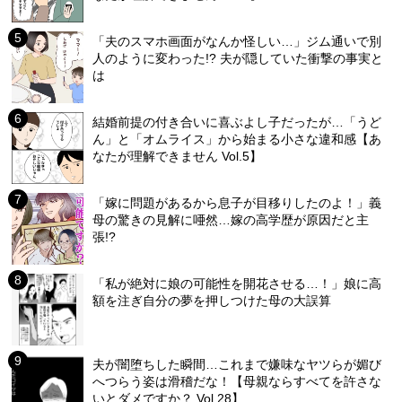
「夫のスマホ画面がなんか怪しい…」ジム通いで別
人のように変わった!? 夫が隠していた衝撃の事実と
は
結婚前提の付き合いに喜ぶよし子だったが…「うど
ん」と「オムライス」から始まる小さな違和感【あ
なたが理解できません Vol.5】
「嫁に問題があるから息子が目移りしたのよ！」義
母の驚きの見解に唖然…嫁の高学歴が原因だと主
張!?
「私が絶対に娘の可能性を開花させる…！」娘に高
額を注ぎ自分の夢を押しつけた母の大誤算
夫が闇堕ちした瞬間…これまで嫌味なヤツらが媚び
へつらう姿は滑稽だな！【母親ならすべてを許さな
いとダメですか？ Vol.28】