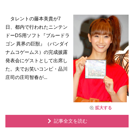
タレントの藤本美貴が7
日、都内で行われたニンテン
ドーDS用ソフト『ブルードラ
ゴン 異界の巨獣』（バンダイ
ナムコゲームス）の完成披露
発表会にゲストとして出席し
た。夫でお笑いコンビ・品川
庄司の庄司智春が...
拡大する
記事全文を読む