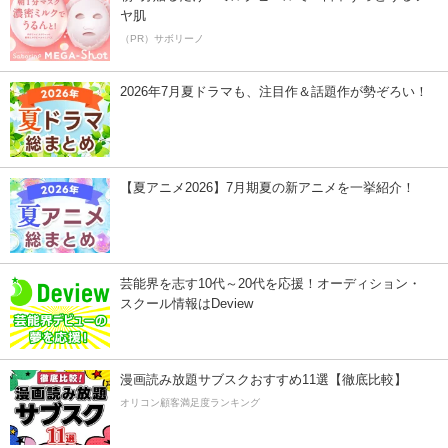
ヤ肌
（PR）サボリーノ
2026年7月夏ドラマも、注目作＆話題作が勢ぞろい！
【夏アニメ2026】7月期夏の新アニメを一挙紹介！
芸能界を志す10代～20代を応援！オーディション・
スクール情報はDeview
漫画読み放題サブスクおすすめ11選【徹底比較】
オリコン顧客満足度ランキング