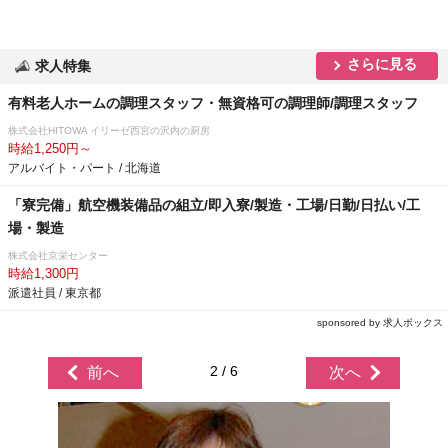
さらに見る
求人特集
有料老人ホームの調理スタッフ・無資格可の調理師/調理スタッフ
株式会社HITOWA イリーゼ西宮の沢内の厨房
時給1,250円～
アルバイト・パート / 北海道
「寮完備」航空機装備品の組立/即入寮/製造・工場/日勤/日払い/工
場・製造
株式会社京栄センター
時給1,300円
派遣社員 / 東京都
sponsored by 求人ボックス
2 / 6
前へ
次へ