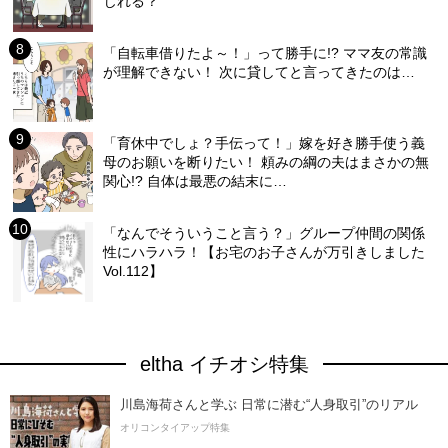
じれる？
「自転車借りたよ～！」って勝手に!? ママ友の常識
が理解できない！ 次に貸してと言ってきたのは…
「育休中でしょ？手伝って！」嫁を好き勝手使う義
母のお願いを断りたい！ 頼みの綱の夫はまさかの無
関心!? 自体は最悪の結末に…
「なんでそういうこと言う？」グループ仲間の関係
性にハラハラ！【お宅のお子さんが万引きしました
Vol.112】
eltha イチオシ特集
川島海荷さんと学ぶ 日常に潜む“人身取引”のリアル
オリコンタイアップ特集