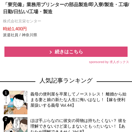
「寮完備」業務用プリンターの部品製造/即入寮/製造・工場/
日勤/日払い/工場・製造
株式会社京栄センター
時給1,400円
派遣社員 / 神奈川県
続きはこちら
sponsored by 求人ボックス
人気記事ランキング
義母の便利屋を卒業してノーストレス！ 離婚から始
まる妻と娘の新たな人生に悔いはなし！【嫁を便利
屋扱いする義母 Vol.44】
ほぼ手ぶらなのに彼女の荷物は持ちたくない？ 彼を
理解できないけど楽しまないともったいない！【あ
なたが理解できません Vol.8】