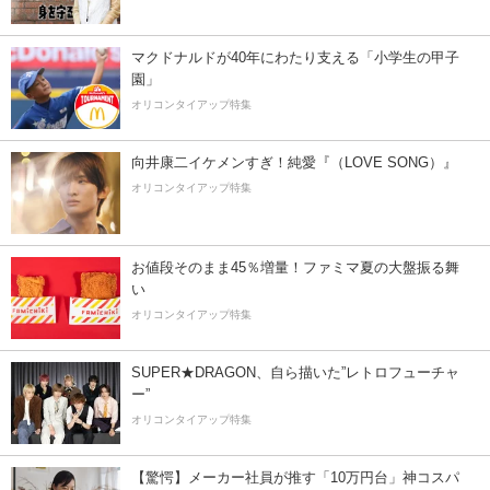
マクドナルドが40年にわたり支える「小学生の甲子
園」
オリコンタイアップ特集
向井康二イケメンすぎ！純愛『（LOVE SONG）』
オリコンタイアップ特集
お値段そのまま45％増量！ファミマ夏の大盤振る舞
い
オリコンタイアップ特集
SUPER★DRAGON、自ら描いた”レトロフューチャ
ー”
オリコンタイアップ特集
【驚愕】メーカー社員が推す「10万円台」神コスパ