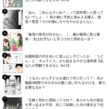
「あら、ごめんなさいね？」って絶対悪いと思って
ないでしょ…！ 私の畑に平然と踏み入る隣人…無
視？悪意？その行動にモヤモヤが止まらない
「義母の発言が許せない…！」嫁が義母に怒り爆
発！ 夫は仕方ないと言うけれど諦めるべき？
結婚前提の付き合いに喜ぶよし子だったが…「うど
ん」と「オムライス」から始まる小さな違和感【あ
なたが理解できません Vol.5】
「うるさいから子どもを連れて外に行って？」夫が
睡眠3時間でボロボロの妻に追い打ちをかける…妻の
反撃なるか？
「元嫁と別れた理由ってそれ？」友人から夫の過去
を突っ込まれ不安…信じて結婚した夫の過去まで信