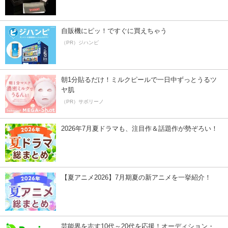
自販機にピッ！ですぐに買えちゃう
（PR）ジハンピ
朝1分貼るだけ！ミルクピールで一日中ずっとうるツ
ヤ肌
（PR）サボリーノ
2026年7月夏ドラマも、注目作＆話題作が勢ぞろい！
【夏アニメ2026】7月期夏の新アニメを一挙紹介！
芸能界を志す10代～20代を応援！オーディション・