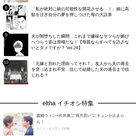
「私が絶対に娘の可能性を開花させる…！」娘に高
額を注ぎ自分の夢を押しつけた母の大誤算
夫が闇堕ちした瞬間…これまで嫌味なヤツらが媚び
へつらう姿は滑稽だな！【母親ならすべてを許さな
いとダメですか？ Vol.28】
「元嫁と別れた理由ってそれ？」友人から夫の過去
を突っ込まれ不安…信じて結婚した夫の過去まで信
じれる？
eltha イチオシ特集
森崎ウィン×向井康二“両片思い”にキュンが止まら
ん！
オリコンタイアップ特集