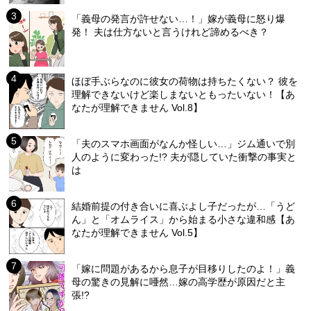
「義母の発言が許せない…！」嫁が義母に怒り爆
発！ 夫は仕方ないと言うけれど諦めるべき？
ほぼ手ぶらなのに彼女の荷物は持ちたくない？ 彼を
理解できないけど楽しまないともったいない！【あ
なたが理解できません Vol.8】
「夫のスマホ画面がなんか怪しい…」ジム通いで別
人のように変わった!? 夫が隠していた衝撃の事実と
は
結婚前提の付き合いに喜ぶよし子だったが…「うど
ん」と「オムライス」から始まる小さな違和感【あ
なたが理解できません Vol.5】
「嫁に問題があるから息子が目移りしたのよ！」義
母の驚きの見解に唖然…嫁の高学歴が原因だと主
張!?