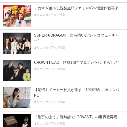
デカすぎ都市伝説発生!?ファミマ45％増量作戦再来
オリコンタイアップ特集
SUPER★DRAGON、自ら描いた”レトロフューチャ
ー”
オリコンタイアップ特集
CROWN HEAD、結成1周年で見えた”バンドらしさ”
オリコンタイアップ特集
【驚愕】メーカー社員が推す「10万円台」神コスパ
PC
オリコンタイアップ特集
「別班のよう」腕時計で『VIVANT』の世界観再現
オリコンタイアップ特集