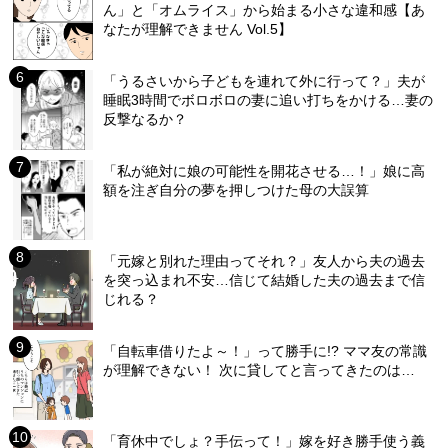
ん」と「オムライス」から始まる小さな違和感【あ
なたが理解できません Vol.5】
「うるさいから子どもを連れて外に行って？」夫が
睡眠3時間でボロボロの妻に追い打ちをかける…妻の
反撃なるか？
「私が絶対に娘の可能性を開花させる…！」娘に高
額を注ぎ自分の夢を押しつけた母の大誤算
「元嫁と別れた理由ってそれ？」友人から夫の過去
を突っ込まれ不安…信じて結婚した夫の過去まで信
じれる？
「自転車借りたよ～！」って勝手に!? ママ友の常識
が理解できない！ 次に貸してと言ってきたのは…
「育休中でしょ？手伝って！」嫁を好き勝手使う義