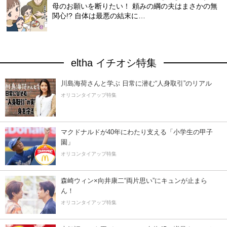
母のお願いを断りたい！ 頼みの綱の夫はまさかの無
関心!? 自体は最悪の結末に…
eltha イチオシ特集
川島海荷さんと学ぶ 日常に潜む“人身取引”のリアル
オリコンタイアップ特集
マクドナルドが40年にわたり支える「小学生の甲子
園」
オリコンタイアップ特集
森崎ウィン×向井康二“両片思い”にキュンが止まら
ん！
オリコンタイアップ特集