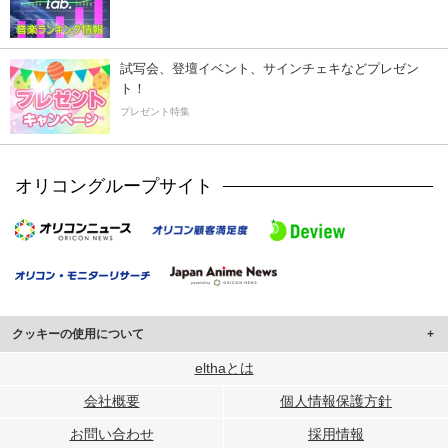
試写会、登壇イベント、サインチェキなどプレゼン
ト！
プレゼント特集
オリコングループサイト
クッキーの使用について
このサイトでは Cookie を使用して、ユーザーに合わせたコンテンツや広告の
elthaとは
表示、ソーシャル メディア機能の提供、広告の表示回数やクリック数の測定を
会社概要
個人情報保護方針
行っています。
また、ユーザーによるサイトの利用状況についても情報を収集し、ソーシャル
お問い合わせ
採用情報
メディアや広告配信、データ解析の各パートナーに提供しています。