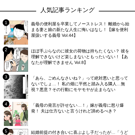
人気記事ランキング
義母の便利屋を卒業してノーストレス！ 離婚から始
まる妻と娘の新たな人生に悔いはなし！【嫁を便利
屋扱いする義母 Vol.44】
ほぼ手ぶらなのに彼女の荷物は持ちたくない？ 彼を
理解できないけど楽しまないともったいない！【あ
なたが理解できません Vol.8】
「あら、ごめんなさいね？」って絶対悪いと思って
ないでしょ…！ 私の畑に平然と踏み入る隣人…無
視？悪意？その行動にモヤモヤが止まらない
「義母の発言が許せない…！」嫁が義母に怒り爆
発！ 夫は仕方ないと言うけれど諦めるべき？
結婚前提の付き合いに喜ぶよし子だったが…「うど