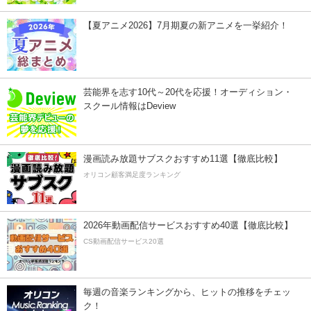
【夏アニメ2026】7月期夏の新アニメを一挙紹介！
芸能界を志す10代～20代を応援！オーディション・
スクール情報はDeview
漫画読み放題サブスクおすすめ11選【徹底比較】
オリコン顧客満足度ランキング
2026年動画配信サービスおすすめ40選【徹底比較】
CS動画配信サービス20選
毎週の音楽ランキングから、ヒットの推移をチェッ
ク！