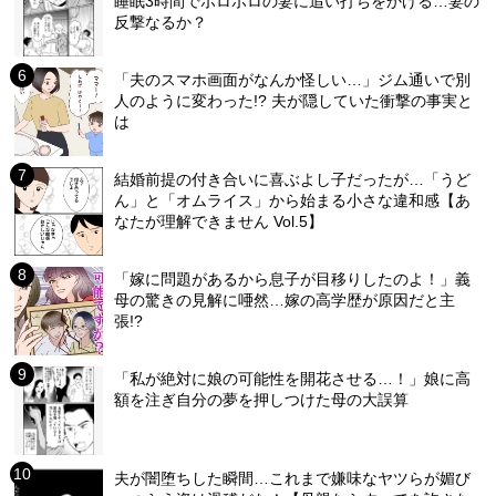
睡眠3時間でボロボロの妻に追い打ちをかける…妻の
反撃なるか？
「夫のスマホ画面がなんか怪しい…」ジム通いで別
人のように変わった!? 夫が隠していた衝撃の事実と
は
結婚前提の付き合いに喜ぶよし子だったが…「うど
ん」と「オムライス」から始まる小さな違和感【あ
なたが理解できません Vol.5】
「嫁に問題があるから息子が目移りしたのよ！」義
母の驚きの見解に唖然…嫁の高学歴が原因だと主
張!?
「私が絶対に娘の可能性を開花させる…！」娘に高
額を注ぎ自分の夢を押しつけた母の大誤算
夫が闇堕ちした瞬間…これまで嫌味なヤツらが媚び