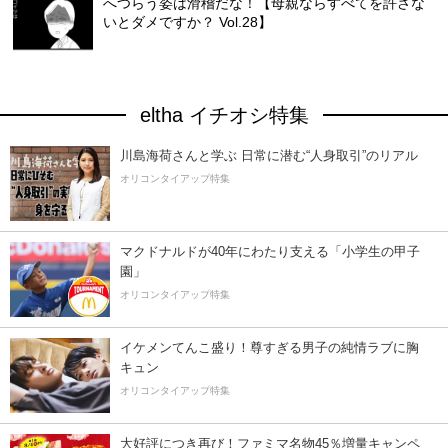
へつらう姿は滑稽だな！【母親ならすべてを許さな
いとダメですか？ Vol.28】
eltha イチオシ特集
川島海荷さんと学ぶ 日常に潜む“人身取引”のリアル
オリコンタイアップ特集
マクドナルドが40年にわたり支える「小学生の甲子
園」
オリコンタイアップ特集
イケメンてんこ盛り！尊すぎる男子の純情ラブに胸
キュン
オリコンタイアップ特集
大好評につき再び！ファミマ名物45％増量キャンペ