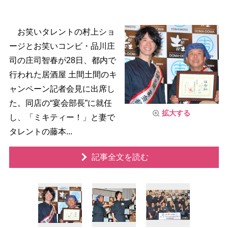
お笑いタレントの村上ショ
ージとお笑いコンビ・品川庄
司の庄司智春が28日、都内で
行われた居酒屋 土間土間のキ
ャンペーン記者会見に出席し
た。同店の“宴会部長”に就任
拡大する
し、「ミキティー！」と妻で
タレントの藤本...
記事全文を読む