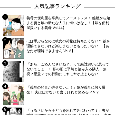
人気記事ランキング
義母の便利屋を卒業してノーストレス！ 離婚から始
まる妻と娘の新たな人生に悔いはなし！【嫁を便利
屋扱いする義母 Vol.44】
ほぼ手ぶらなのに彼女の荷物は持ちたくない？ 彼を
理解できないけど楽しまないともったいない！【あ
なたが理解できません Vol.8】
「あら、ごめんなさいね？」って絶対悪いと思って
ないでしょ…！ 私の畑に平然と踏み入る隣人…無
視？悪意？その行動にモヤモヤが止まらない
「義母の発言が許せない…！」嫁が義母に怒り爆
発！ 夫は仕方ないと言うけれど諦めるべき？
「うるさいから子どもを連れて外に行って？」夫が