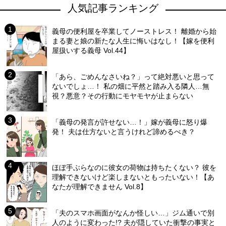
人気記事ランキング
義母の便利屋を卒業してノーストレス！ 離婚から始
まる妻と娘の新たな人生に悔いはなし！【嫁を便利
屋扱いする義母 Vol.44】
「あら、ごめんなさいね？」って絶対悪いと思って
ないでしょ…！ 私の畑に平然と踏み入る隣人…無
視？悪意？その行動にモヤモヤが止まらない
「義母の発言が許せない…！」嫁が義母に怒り爆
発！ 夫は仕方ないと言うけれど諦めるべき？
ほぼ手ぶらなのに彼女の荷物は持ちたくない？ 彼を
理解できないけど楽しまないともったいない！【あ
なたが理解できません Vol.8】
「夫のスマホ画面がなんか怪しい…」ジム通いで別
人のように変わった!? 夫が隠していた衝撃の事実と