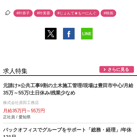
#叶恭子
#叶美香
#じょんて★もーにんぐ
#映画
さらに見る
求人特集
元請け×公共工事9割の土木施工管理/現場は豊田市中心/月給
35万～55万/土日休み/残業少なめ
株式会社原田工務店
月給35万円～55万円
正社員 / 愛知県
バックオフィスでグループをサポート「総務・経理」/年休