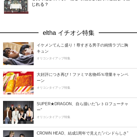
じれる？
eltha イチオシ特集
イケメンてんこ盛り！尊すぎる男子の純情ラブに胸
キュン
オリコンタイアップ特集
大好評につき再び！ファミマ名物45％増量キャンペ
ーン
オリコンタイアップ特集
SUPER★DRAGON、自ら描いた”レトロフューチャ
ー”
オリコンタイアップ特集
CROWN HEAD、結成1周年で見えた”バンドらしさ”