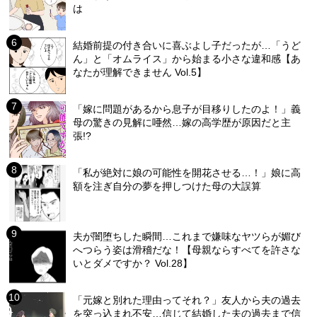
は
結婚前提の付き合いに喜ぶよし子だったが…「うど
ん」と「オムライス」から始まる小さな違和感【あ
なたが理解できません Vol.5】
「嫁に問題があるから息子が目移りしたのよ！」義
母の驚きの見解に唖然…嫁の高学歴が原因だと主
張!?
「私が絶対に娘の可能性を開花させる…！」娘に高
額を注ぎ自分の夢を押しつけた母の大誤算
夫が闇堕ちした瞬間…これまで嫌味なヤツらが媚び
へつらう姿は滑稽だな！【母親ならすべてを許さな
いとダメですか？ Vol.28】
「元嫁と別れた理由ってそれ？」友人から夫の過去
を突っ込まれ不安…信じて結婚した夫の過去まで信