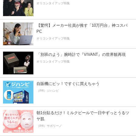
オリコンタイアップ特集
【驚愕】メーカー社員が推す「10万円台」神コスパ
PC
オリコンタイアップ特集
「別班のよう」腕時計で『VIVANT』の世界観再現
オリコンタイアップ特集
自販機にピッ！ですぐに買えちゃう
（PR）ジハンピ
朝1分貼るだけ！ミルクピールで一日中ずっとうるツ
ヤ肌
（PR）サボリーノ