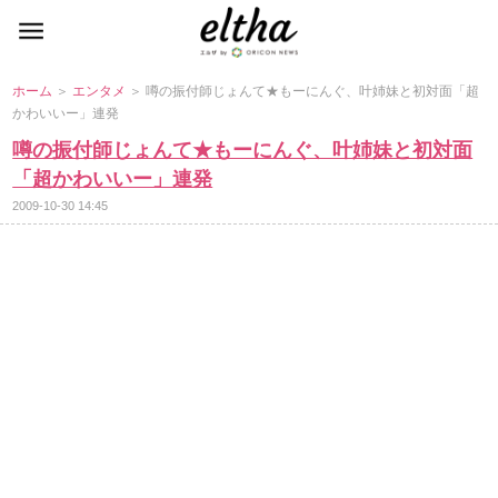
ホーム
＞
エンタメ
＞ 噂の振付師じょんて★もーにんぐ、叶姉妹と初対面「超
かわいいー」連発
噂の振付師じょんて★もーにんぐ、叶姉妹と初対面
「超かわいいー」連発
2009-10-30 14:45