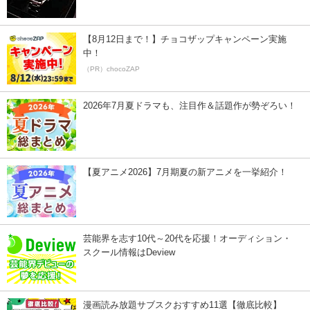
【8月12日まで！】チョコザップキャンペーン実施
中！
（PR）chocoZAP
2026年7月夏ドラマも、注目作＆話題作が勢ぞろい！
【夏アニメ2026】7月期夏の新アニメを一挙紹介！
芸能界を志す10代～20代を応援！オーディション・
スクール情報はDeview
漫画読み放題サブスクおすすめ11選【徹底比較】