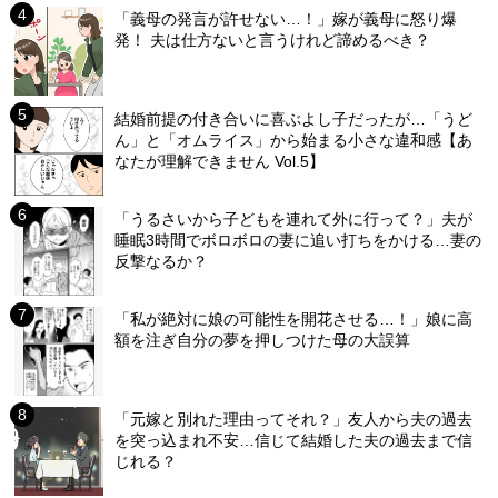
「義母の発言が許せない…！」嫁が義母に怒り爆
発！ 夫は仕方ないと言うけれど諦めるべき？
結婚前提の付き合いに喜ぶよし子だったが…「うど
ん」と「オムライス」から始まる小さな違和感【あ
なたが理解できません Vol.5】
「うるさいから子どもを連れて外に行って？」夫が
睡眠3時間でボロボロの妻に追い打ちをかける…妻の
反撃なるか？
「私が絶対に娘の可能性を開花させる…！」娘に高
額を注ぎ自分の夢を押しつけた母の大誤算
「元嫁と別れた理由ってそれ？」友人から夫の過去
を突っ込まれ不安…信じて結婚した夫の過去まで信
じれる？