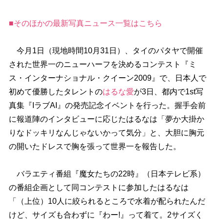
■そのほかの最新写真ニュース一覧はこちら
今月1日（現地時間10月31日）、タイのパタヤで開催
された世界一のニューハーフを決めるコンテスト『ミ
ス・インターナショナル・クイーン2009』で、日本人で
初めて優勝したタレントの
はるな愛
が3日、都内で1st写
真集『IラブAI』の発売記念イベントを行った。握手会前
に報道陣のインタビューに応じたはるなは「夢か大掛か
りなドッキリなんじゃないかって気分」と、大胆に胸元
の開いたドレスで胸を張って世界一を報告した。
バラエティ番組『魔女たちの22時』（日本テレビ系）
の番組企画として同コンテストに参加したはるなは
「（上位）10人に絞られるところで水着が配られたんだ
けど、サイズも合わずに『わー!』って着て。2サイズく