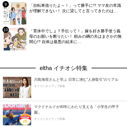
「自転車借りたよ～！」って勝手に!? ママ友の常識
が理解できない！ 次に貸してと言ってきたのは…
「育休中でしょ？手伝って！」嫁を好き勝手使う義
母のお願いを断りたい！ 頼みの綱の夫はまさかの無
関心!? 自体は最悪の結末に…
eltha イチオシ特集
川島海荷さんと学ぶ 日常に潜む“人身取引”のリアル
オリコンタイアップ特集
マクドナルドが40年にわたり支える「小学生の甲子
園」
オリコンタイアップ特集