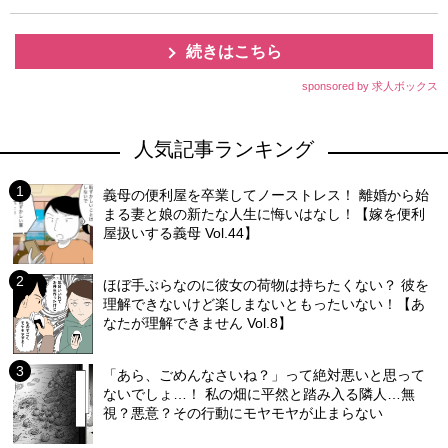
続きはこちら
sponsored by 求人ボックス
人気記事ランキング
義母の便利屋を卒業してノーストレス！ 離婚から始
まる妻と娘の新たな人生に悔いはなし！【嫁を便利
屋扱いする義母 Vol.44】
ほぼ手ぶらなのに彼女の荷物は持ちたくない？ 彼を
理解できないけど楽しまないともったいない！【あ
なたが理解できません Vol.8】
「あら、ごめんなさいね？」って絶対悪いと思って
ないでしょ…！ 私の畑に平然と踏み入る隣人…無
視？悪意？その行動にモヤモヤが止まらない