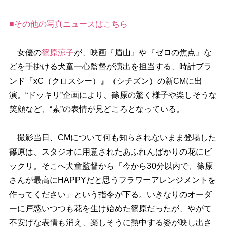
■その他の写真ニュースはこちら
女優の
篠原涼子
が、映画『眉山』や『ゼロの焦点』な
どを手掛ける犬童一心監督が演出を担当する、時計ブラ
ンド『xC（クロスシー）』（シチズン）の新CMに出
演。“ドッキリ”企画により、篠原の驚く様子や楽しそうな
笑顔など、“素”の表情が見どころとなっている。
撮影当日、CMについて何も知らされないまま登場した
篠原は、スタジオに用意されたあふれんばかりの花にビ
ックリ。そこへ犬童監督から「今から30分以内で、篠原
さんが最高にHAPPYだと思うフラワーアレンジメントを
作ってください」という指令が下る。いきなりのオーダ
ーに戸惑いつつも花を生け始めた篠原だったが、やがて
不安げな表情も消え、楽しそうに熱中する姿が映し出さ