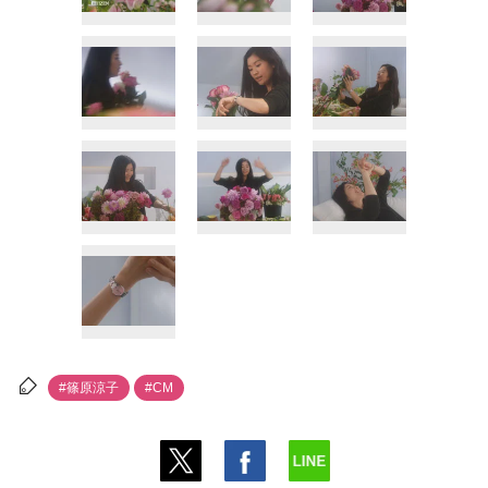
#篠原涼子
#CM