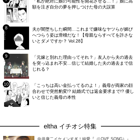
「私が絶対に娘の可能性を開花させる…！」娘に高
額を注ぎ自分の夢を押しつけた母の大誤算
夫が闇堕ちした瞬間…これまで嫌味なヤツらが媚び
へつらう姿は滑稽だな！【母親ならすべてを許さな
いとダメですか？ Vol.28】
「元嫁と別れた理由ってそれ？」友人から夫の過去
を突っ込まれ不安…信じて結婚した夫の過去まで信
じれる？
「こっちは高い金払ってるのよ！」義母が両家の顔
合わせで突然豹変!? 結婚式では返金要求まで!? 優し
いと信じた義母の本性
eltha イチオシ特集
向井康二イケメンすぎ！純愛『（LOVE SONG）』