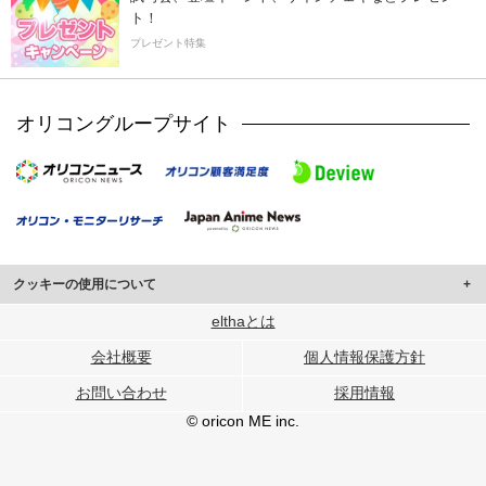
ト！
プレゼント特集
オリコングループサイト
クッキーの使用について
このサイトでは Cookie を使用して、ユーザーに合わせたコンテンツや広告の
elthaとは
表示、ソーシャル メディア機能の提供、広告の表示回数やクリック数の測定を
会社概要
個人情報保護方針
行っています。
また、ユーザーによるサイトの利用状況についても情報を収集し、ソーシャル
お問い合わせ
採用情報
メディアや広告配信、データ解析の各パートナーに提供しています。
各パートナーは、この情報とユーザーが各パートナーに提供した他の情報や、
© oricon ME inc.
ユーザーが各パートナーのサービスを使用したときに収集した他の情報を組み
合わせて使用することがあります。