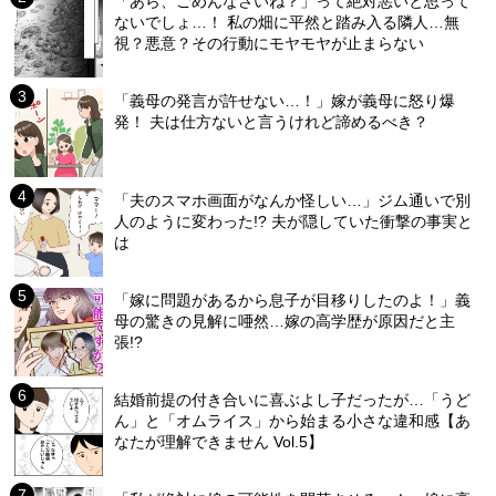
「あら、ごめんなさいね？」って絶対悪いと思って
ないでしょ…！ 私の畑に平然と踏み入る隣人…無
視？悪意？その行動にモヤモヤが止まらない
「義母の発言が許せない…！」嫁が義母に怒り爆
発！ 夫は仕方ないと言うけれど諦めるべき？
「夫のスマホ画面がなんか怪しい…」ジム通いで別
人のように変わった!? 夫が隠していた衝撃の事実と
は
「嫁に問題があるから息子が目移りしたのよ！」義
母の驚きの見解に唖然…嫁の高学歴が原因だと主
張!?
結婚前提の付き合いに喜ぶよし子だったが…「うど
ん」と「オムライス」から始まる小さな違和感【あ
なたが理解できません Vol.5】