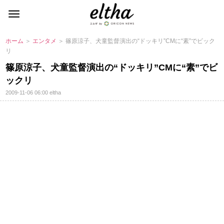
ホーム
＞
エンタメ
＞ 篠原涼子、犬童監督演出の“ドッキリ”CMに“素”でビック
リ
篠原涼子、犬童監督演出の“ドッキリ”CMに“素”でビ
ックリ
2009-11-06 06:00
eltha