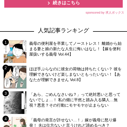
続きはこちら
sponsored by 求人ボックス
人気記事ランキング
義母の便利屋を卒業してノーストレス！ 離婚から始
まる妻と娘の新たな人生に悔いはなし！【嫁を便利
屋扱いする義母 Vol.44】
ほぼ手ぶらなのに彼女の荷物は持ちたくない？ 彼を
理解できないけど楽しまないともったいない！【あ
なたが理解できません Vol.8】
「あら、ごめんなさいね？」って絶対悪いと思って
ないでしょ…！ 私の畑に平然と踏み入る隣人…無
視？悪意？その行動にモヤモヤが止まらない
「義母の発言が許せない…！」嫁が義母に怒り爆
発！ 夫は仕方ないと言うけれど諦めるべき？