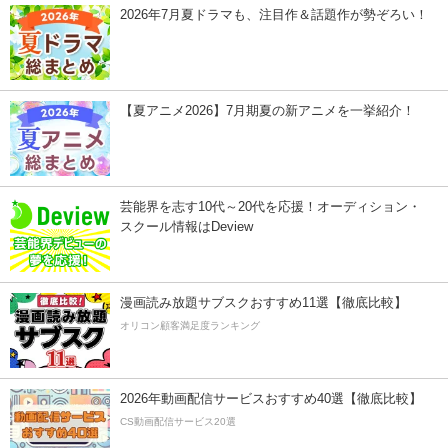
2026年7月夏ドラマも、注目作＆話題作が勢ぞろい！
【夏アニメ2026】7月期夏の新アニメを一挙紹介！
芸能界を志す10代～20代を応援！オーディション・
スクール情報はDeview
漫画読み放題サブスクおすすめ11選【徹底比較】
オリコン顧客満足度ランキング
2026年動画配信サービスおすすめ40選【徹底比較】
CS動画配信サービス20選