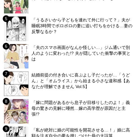
「うるさいから子どもを連れて外に行って？」夫が
睡眠3時間でボロボロの妻に追い打ちをかける…妻の
反撃なるか？
「夫のスマホ画面がなんか怪しい…」ジム通いで別
人のように変わった!? 夫が隠していた衝撃の事実と
は
結婚前提の付き合いに喜ぶよし子だったが…「うど
ん」と「オムライス」から始まる小さな違和感【あ
なたが理解できません Vol.5】
「嫁に問題があるから息子が目移りしたのよ！」義
母の驚きの見解に唖然…嫁の高学歴が原因だと主
張!?
「私が絶対に娘の可能性を開花させる…！」娘に高
額を注ぎ自分の夢を押しつけた母の大誤算