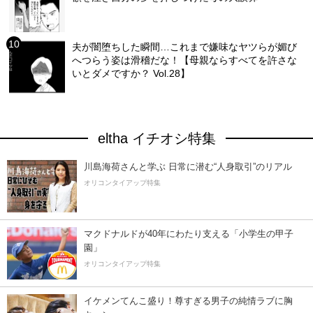
夫が闇堕ちした瞬間…これまで嫌味なヤツらが媚び
へつらう姿は滑稽だな！【母親ならすべてを許さな
いとダメですか？ Vol.28】
eltha イチオシ特集
川島海荷さんと学ぶ 日常に潜む“人身取引”のリアル
オリコンタイアップ特集
マクドナルドが40年にわたり支える「小学生の甲子
園」
オリコンタイアップ特集
イケメンてんこ盛り！尊すぎる男子の純情ラブに胸