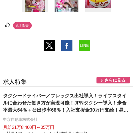
#辻希美
さらに見る
求人特集
タクシードライバー／フレックス出社導入！ライフスタイ
ルに合わせた働き方が実現可能！JPNタクシー導入！歩合
率最大64％＋公出歩率68％！入社支援金30万円支給！昼日
勤でも最高月収90万円以上！隔日勤務：最高月収90万円以
中京自動車株式会社
上！夜日勤：最高月収100万円以上！社員皆仲よく、気楽に
月給21万8,400円～95万円
楽しく笑顔で働いてもらえる環境作りに力を入れてます！