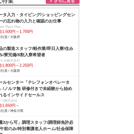
人特集
さらに見る
ータ入力・タイピング/ショッピングセン
ーの忘れ物の入力と確認のお仕事
eer Place Plus
1,500円～1,700円
社員 / 大阪府
品の製造スタッフ/軽作業/即日入寮/住み
み/寮完備/8割入寮希望者
ve on株式会社
1,800円～2,250円
社員 / 大阪府
ールセンター「テレフォンオペレータ
」/ノルマ無 研修付きで未経験から始め
れるインサイドセールス
デコ株式会社
1,650円～
社員 / 神奈川県
週3から可」調理スタッフ/調理師免許必
/午前のみ/特別養護老人ホーム/社会保障