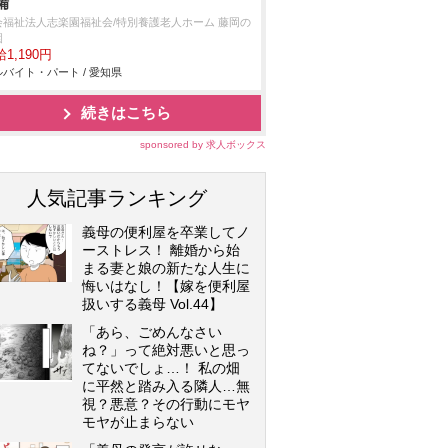
備
会福祉法人志楽園福祉会/特別養護老人ホーム 藤岡の
園
1,190円
バイト・パート / 愛知県
続きはこちら
sponsored by 求人ボックス
人気記事ランキング
義母の便利屋を卒業してノ
ーストレス！ 離婚から始
まる妻と娘の新たな人生に
悔いはなし！【嫁を便利屋
扱いする義母 Vol.44】
「あら、ごめんなさい
ね？」って絶対悪いと思っ
てないでしょ…！ 私の畑
に平然と踏み入る隣人…無
視？悪意？その行動にモヤ
モヤが止まらない