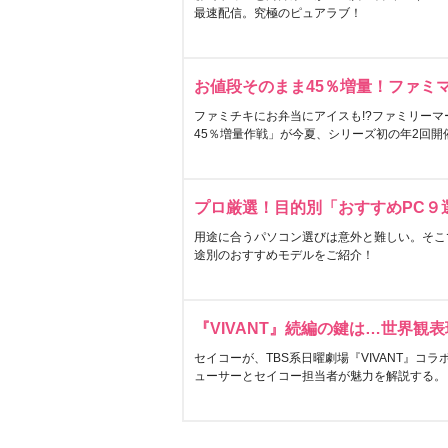
最速配信。究極のピュアラブ！
お値段そのまま45％増量！ファミ
ファミチキにお弁当にアイスも!?ファミリーマ
45％増量作戦」が今夏、シリーズ初の年2回開
プロ厳選！目的別「おすすめPC９
用途に合うパソコン選びは意外と難しい。そこ
途別のおすすめモデルをご紹介！
『VIVANT』続編の鍵は…世界観
セイコーが、TBS系日曜劇場『VIVANT』コ
ューサーとセイコー担当者が魅力を解説する。