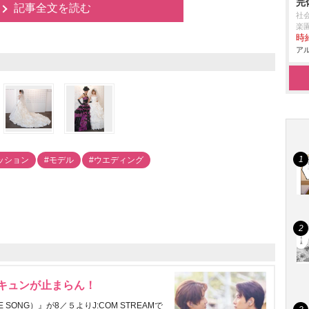
完
記事全文を読む
社
楽
時給
アル
ッション
#モデル
#ウエディング
にキュンが止まらん！
ONG）』が8／５よりJ:COM STREAMで