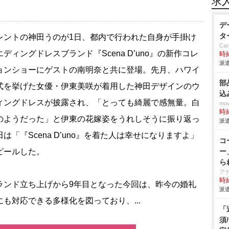
求
デ
タ
ントの神田うのが1日、都内で行われた自身が手掛け
Car
ディングドレスブランド『Scena D’uno』の新作コレ
時給
派遣
ョンショーにゲストの南明奈と共に登場。先月、ハワイ
部
式を挙げた女優・伊東美咲が着用した神田デザインのウ
込
ィングドレスが披露され、「とっても綺麗で感無量。白
mo
時給
のようだった」と伊東の花嫁姿をうれしそうに振り返っ
派遣
は「『Scena D’uno』を着た人は幸せになりますよ」
コ
ピールした。
ー
ら
ア
時給
ンド立ち上げから9年目となった今回は、昨今の婚礼
派遣
にも対応できる多様化を図っており、...
「
須