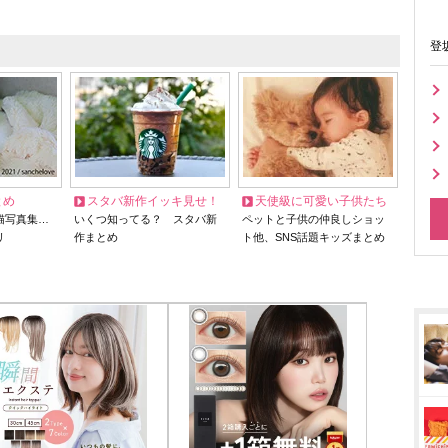
登
とめ
スタバ新作イッキ見せ！
天使級に可愛い子供たち
猫写真集…
いくつ知ってる？ スタバ新
ペットと子供の仲良しショッ
リ
作まとめ
ト他、SNS話題キッズまとめ