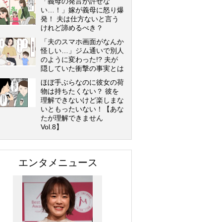
「義母の発言が許せな
い…！」嫁が義母に怒り爆
発！ 夫は仕方ないと言う
けれど諦めるべき？
「夫のスマホ画面がなんか
怪しい…」ジム通いで別人
のように変わった!? 夫が
隠していた衝撃の事実とは
ほぼ手ぶらなのに彼女の荷
物は持ちたくない？ 彼を
理解できないけど楽しまな
いともったいない！【あな
たが理解できません
Vol.8】
エンタメニュース