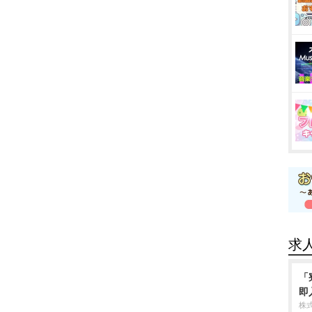
求
「
即
株