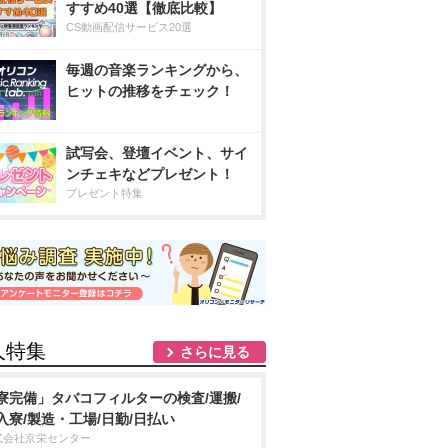
すすめ40選【徹底比較】
CS動画配信サービス20選
毎週の音楽ランキングから、
ヒットの推移をチェック！
試写会、登壇イベント、サイ
ンチェキなどプレゼント！
プレゼント特集
人特集
さらに見る
寮完備」タバコフィルターの検査/運搬/
入寮/製造・工場/日勤/日払い
式会社京栄センター