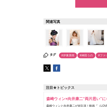
関連写真
タグ
#伊東美咲
#神田うの
#ファ
注目★トピックス
森崎ウィン×向井康二“両片思い”
森崎ウィンと向井康二がW主演！映画『（LOVE S