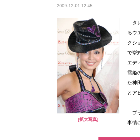
2009-12-01 12:45
タレ
るウエ
クシ
で挙
エデ
雪姫
た神田
とア
ブラ
[拡大写真]
事情