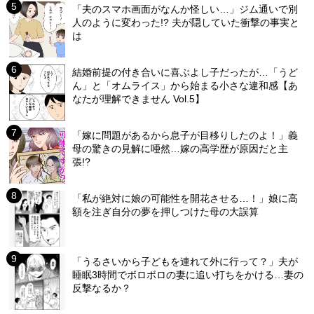
「夫のスマホ画面がなんか怪しい…」ジム通いで別
人のように変わった!? 夫が隠していた衝撃の事実と
は
結婚前提の付き合いに喜ぶよし子だったが…「うど
ん」と「オムライス」から始まる小さな違和感【あ
なたが理解できません Vol.5】
「嫁に問題があるから息子が目移りしたのよ！」義
母の驚きの見解に唖然…嫁の高学歴が原因だと主
張!?
「私が絶対に娘の可能性を開花させる…！」娘に高
額を注ぎ自分の夢を押しつけた母の大誤算
「うるさいから子どもを連れて外に行って？」夫が
睡眠3時間でボロボロの妻に追い打ちをかける…妻の
反撃なるか？