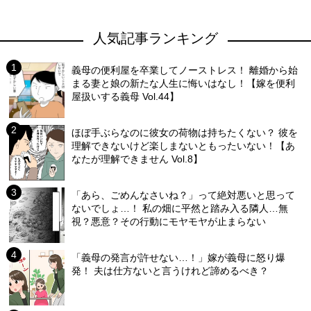
人気記事ランキング
義母の便利屋を卒業してノーストレス！ 離婚から始
まる妻と娘の新たな人生に悔いはなし！【嫁を便利
屋扱いする義母 Vol.44】
ほぼ手ぶらなのに彼女の荷物は持ちたくない？ 彼を
理解できないけど楽しまないともったいない！【あ
なたが理解できません Vol.8】
「あら、ごめんなさいね？」って絶対悪いと思って
ないでしょ…！ 私の畑に平然と踏み入る隣人…無
視？悪意？その行動にモヤモヤが止まらない
「義母の発言が許せない…！」嫁が義母に怒り爆
発！ 夫は仕方ないと言うけれど諦めるべき？