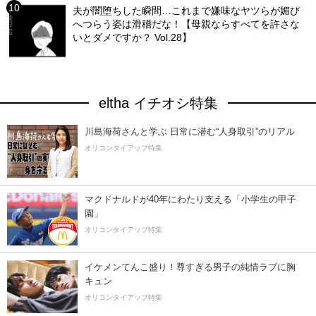
夫が闇堕ちした瞬間…これまで嫌味なヤツらが媚び
へつらう姿は滑稽だな！【母親ならすべてを許さな
いとダメですか？ Vol.28】
eltha イチオシ特集
川島海荷さんと学ぶ 日常に潜む“人身取引”のリアル
オリコンタイアップ特集
マクドナルドが40年にわたり支える「小学生の甲子
園」
オリコンタイアップ特集
イケメンてんこ盛り！尊すぎる男子の純情ラブに胸
キュン
オリコンタイアップ特集