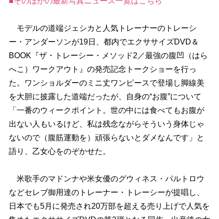
■そのほかの最新写真ニュース一覧はこちら
モデルの道端ジェシカと人気トレーナーのトレーシ
ー・アンダーソンが19日、都内でエクササイズDVD＆
BOOK『ザ・トレーシー・メソッド2／最強の腹凹（はら
へこ）ワークアウト』の発売記念トークショーを行っ
た。ワンショルダーのミニ丈ワンピースで登場し脚線美
を大胆に披露した道端だったが、自身の“お腹”について
「一番のウィークポイント。世の中には食べてもお腹が
出ない人もいるけど、私は残念ながらそういう身体じゃ
ないので（腹筋運動を）頑張らないとダメなんです」と
語り、乙女心をのぞかせた。
米歌手のマドンナや米女優のグウィネス・パルトロウ
などセレブ御用達のトレーナー・トレーシーが提唱し、
日本でも5月に発売され20万部を超える売り上げで人気を