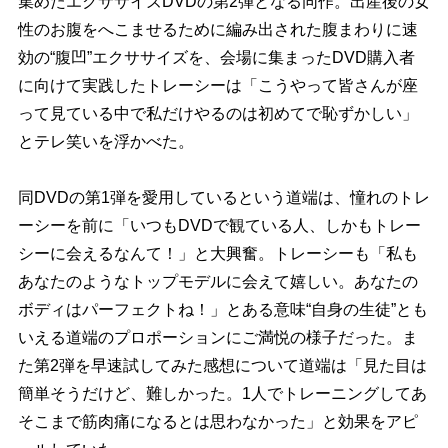
集めたエクササイズDVDの第2弾となる同作。出産後の女
性のお腹をへこませるために編み出された腹まわりに速
効の“腹凹”エクササイズを、会場に集まったDVD購入者
に向けて実践したトレーシーは「こうやって皆さんが座
って見ている中で私だけやるのは初めてで恥ずかしい」
とテレ笑いを浮かべた。
同DVDの第1弾を愛用しているという道端は、憧れのトレ
ーシーを前に「いつもDVDで観ている人、しかもトレー
シーに会えるなんて！」と大興奮。トレーシーも「私も
あなたのようなトップモデルに会えて嬉しい。あなたの
ボディはパーフェクトね！」とある意味“自身の生徒”とも
いえる道端のプロポーションにご満悦の様子だった。ま
た第2弾を早速試してみた感想について道端は「見た目は
簡単そうだけど、難しかった。1人でトレーニングしてあ
そこまで筋肉痛になるとは思わなかった」と効果をアピ